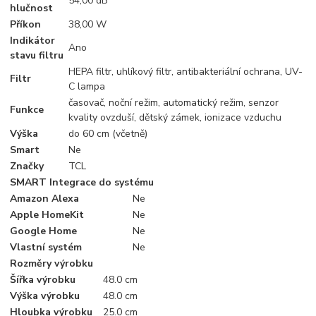
54,00 dB
hlučnost
Příkon
38,00 W
Indikátor
Ano
stavu filtru
HEPA filtr, uhlíkový filtr, antibakteriální ochrana, UV-
Filtr
C lampa
časovač, noční režim, automatický režim, senzor
Funkce
kvality ovzduší, dětský zámek, ionizace vzduchu
Výška
do 60 cm (včetně)
Smart
Ne
Značky
TCL
SMART Integrace do systému
Amazon Alexa
Ne
Apple HomeKit
Ne
Google Home
Ne
Vlastní systém
Ne
Rozměry výrobku
Šířka výrobku
48.0 cm
Výška výrobku
48.0 cm
Hloubka výrobku
25.0 cm