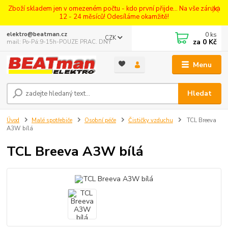
Zboží skladem jen v omezeném počtu - kdo první přijde... Na vše záruka
12 - 24 měsíců! Odesíláme okamžitě!
0
ks
elektro@beatman.cz
CZK
za
0 Kč
mail: Po-Pá:9-15h-POUZE PRAC. DNY
Menu
Hledat
Úvod
Malé spotřebiče
Osobní péče
Čističky vzduchu
TCL Breeva
A3W bílá
TCL Breeva A3W bílá