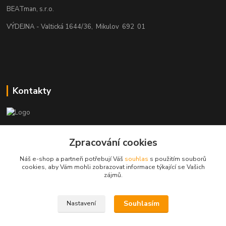
BEATman, s.r.o.
VÝDEJNA - Valtická 1644/36, Mikulov 692 01
Kontakty
beatman.cz
Zpracování cookies
mail: Po-Pá:9-15h-POUZE PRAC. DNY
Náš e-shop a partneři potřebují Váš
souhlas
s použitím souborů
cookies, aby Vám mohli zobrazovat informace týkající se Vašich
elektro@beatman.cz
zájmů.
Souhlasím
Nastavení