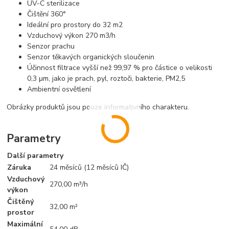
UV-C sterilizace
Čištění 360°
Ideální pro prostory do 32 m2
Vzduchový výkon 270 m3/h
Senzor prachu
Senzor těkavých organických sloučenin
Účinnost filtrace vyšší než 99,97 % pro částice o velikosti
0,3 μm, jako je prach, pyl, roztoči, bakterie, PM2,5
Ambientní osvětlení
Obrázky produktů jsou pouze informativního charakteru.
Parametry
Další parametry
Záruka
24 měsíců (12 měsíců IČ)
Vzduchový
270,00 m³/h
výkon
Čištěný
32,00 m²
prostor
Maximální