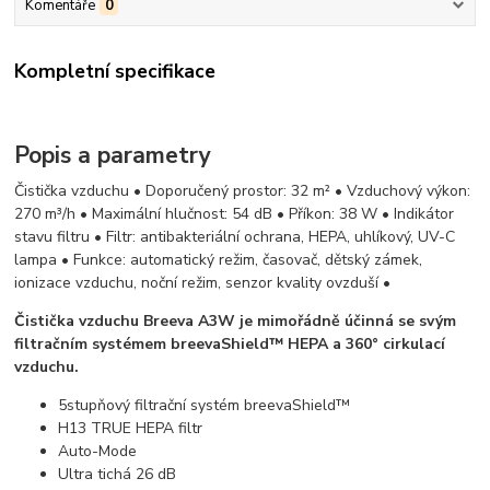
Komentáře
0
Kompletní specifikace
Popis a parametry
Čistička vzduchu • Doporučený prostor: 32 m² • Vzduchový výkon:
270 m³/h • Maximální hlučnost: 54 dB • Příkon: 38 W • Indikátor
stavu filtru • Filtr: antibakteriální ochrana, HEPA, uhlíkový, UV-C
lampa • Funkce: automatický režim, časovač, dětský zámek,
ionizace vzduchu, noční režim, senzor kvality ovzduší •
Čistička vzduchu Breeva A3W je mimořádně účinná se svým
filtračním systémem breevaShield™ HEPA a 360° cirkulací
vzduchu.
5stupňový filtrační systém breevaShield™
H13 TRUE HEPA filtr
Auto-Mode
Ultra tichá 26 dB