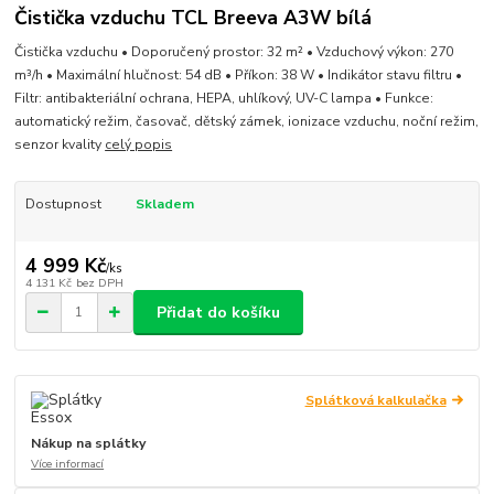
Čistička vzduchu TCL Breeva A3W bílá
Čistička vzduchu • Doporučený prostor: 32 m² • Vzduchový výkon: 270
m³/h • Maximální hlučnost: 54 dB • Příkon: 38 W • Indikátor stavu filtru •
Filtr: antibakteriální ochrana, HEPA, uhlíkový, UV-C lampa • Funkce:
automatický režim, časovač, dětský zámek, ionizace vzduchu, noční režim,
senzor kvality
celý popis
Dostupnost
Skladem
4 999 Kč
/
ks
4 131 Kč
bez DPH
Přidat do košíku
Splátková kalkulačka
Nákup na splátky
Více informací