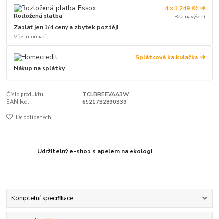
4 × 1 249 Kč
Rozložená platba
Bez navýšení
Zaplať jen 1/4 ceny a zbytek později
Více informací
Splátková kalkulačka
Nákup na splátky
Číslo produktu:
TCLBREEVAA3W
EAN kód:
6921732890339
Do oblíbených
Udržitelný e-shop s apelem na ekologii
Kompletní specifikace