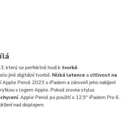
ílá
3, který se perfektně hodí k
tvorbě
liv jiné digitální tvorbě.
Nízká latence
a
citlivost na
ení Apple Pencil 2023 s iPadem a zároveň jeho nabíjení
 krytkou s logem Apple. Pokud zrovna stylus
chycení
. Apple Pencil po použití s 12,9" iPadem Pro 6.
ržení nad displejem.