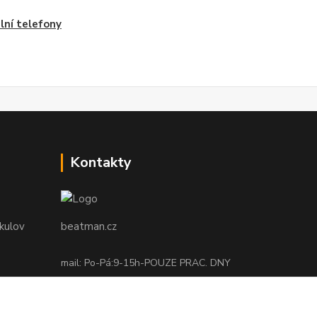
lní telefony
Kontakty
ikulov
beatman.cz
mail: Po-Pá:9-15h-POUZE PRAC. DNY
elektro@beatman.cz