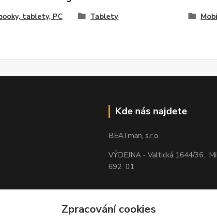
ooky, tablety, PC
Tablety
Mobi
Kde nás najdete
BEATman, s.r.o.
VÝDEJNA - Valtická 1644/36, M
692 01
Zpracování cookies