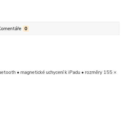
Komentáře
0
luetooth • magnetické uchycení k iPadu • rozměry 155 ×