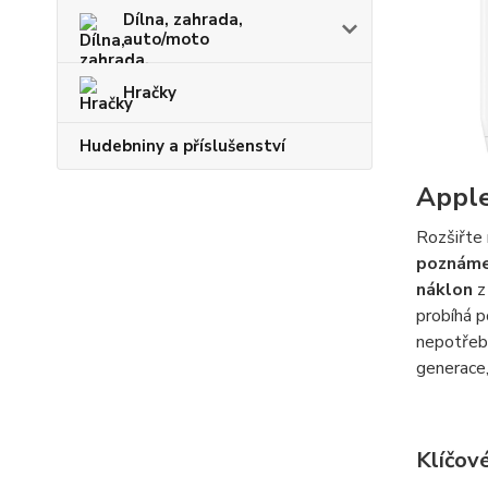
Dílna, zahrada,
auto/moto
Hračky
Hudebniny a příslušenství
Apple
Rozšiřte
poznám
náklon
z 
probíhá 
nepotřebu
generace,
Klíčové