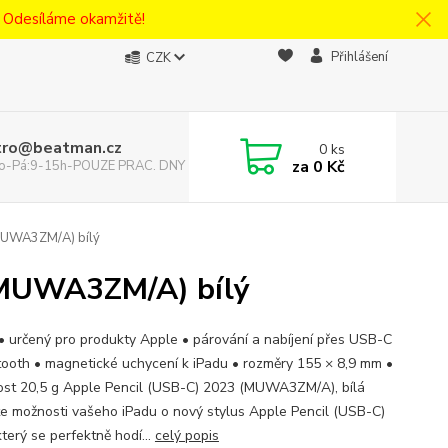
! Odesíláme okamžitě!
Přihlášení
CZK
tro@beatman.cz
0
ks
za
0 Kč
 Po-Pá:9-15h-POUZE PRAC. DNY
(MUWA3ZM/A) bílý
 (MUWA3ZM/A) bílý
 • určený pro produkty Apple • párování a nabíjení přes USB-C
tooth • magnetické uchycení k iPadu • rozměry 155 × 8,9 mm •
st 20,5 g Apple Pencil (USB-C) 2023 (MUWA3ZM/A), bílá
te možnosti vašeho iPadu o nový stylus Apple Pencil (USB-C)
terý se perfektně hodí...
celý popis