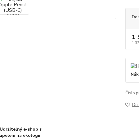
Dos
1 
1 3
Nák
Číslo p
Do 
Udržitelný e-shop s
apelem na ekologii