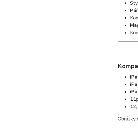
Sty
Pár
Kom
Mag
Ko
Kompat
iP
iPa
iPa
11p
12,
Obrázky p