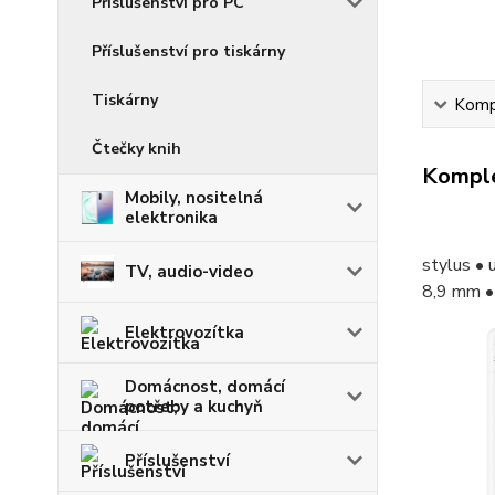
Příslušenství pro PC
Příslušenství pro tiskárny
Tiskárny
Kompl
Čtečky knih
Komple
Mobily, nositelná
elektronika
stylus • 
TV, audio-video
8,9 mm •
Elektrovozítka
Domácnost, domácí
potřeby a kuchyň
Příslušenství