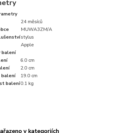
metry
arametry
24 měsíců
obce
MUWA3ZM/A
lušenství
stylus
Apple
 balení
lení
6.0 cm
lení
2.0 cm
 balení
19.0 cm
t balení
0.1 kg
zařazeno v kategoriích