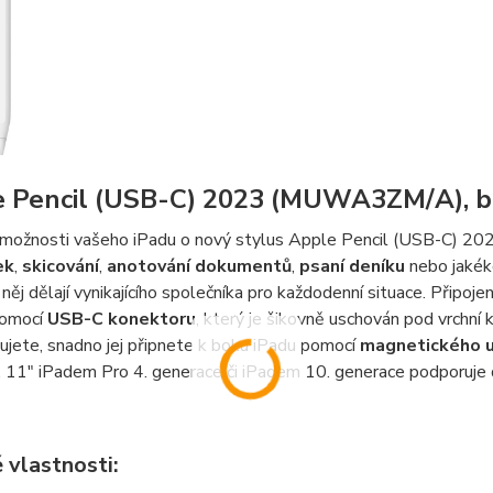
 Pencil (USB-C) 2023 (MUWA3ZM/A), b
 možnosti vašeho iPadu o nový stylus Apple Pencil (USB-C) 202
ek
,
skicování
,
anotování dokumentů
,
psaní deníku
nebo jakéko
něj dělají vynikajícího společníka pro každodenní situace. Připoj
pomocí
USB-C konektoru
, který je šikovně uschován pod vrchní
jete, snadno jej připnete k boku iPadu pomocí
magnetického u
 11" iPadem Pro 4. generace či iPadem 10. generace podporuje d
 vlastnosti: