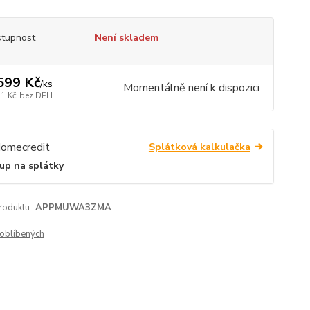
tupnost
Není skladem
599 Kč
/
ks
Momentálně není k dispozici
21 Kč
bez DPH
Splátková kalkulačka
up na splátky
roduktu:
APPMUWA3ZMA
oblíbených