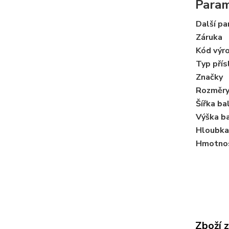
Para
Další p
Záruka
Kód výr
Typ přís
Značky
Rozměry
Šířka ba
Výška ba
Hloubka
Hmotnos
Zboží 