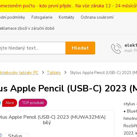
omezeném počtu - kdo první přijde... Na vše záruka 12 - 24 měsíců
dní podmínky
Fotogalerie
Kontakty
Ochrana soukromí
eklamace zboží v záruční době
elek
Hledat
mail:
otebooky, tablety, PC
Tablety
Stylus Apple Pencil (USB-C) 2023 
us Apple Pencil (USB-C) 2023
Akce
TOP produkt
stylus
• Blue
hmotno
Rozšiř
2023, k