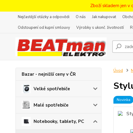
Zboží skladem jen v 
Nejčastější otázky a odpovědi
O nás
Jak nakupovat
Obcho
Odstoupení od kupní smlouvy
Výrobky s ukonč. životností
R
Úvod
N
Bazar - nejnižší ceny v ČR
Styl
Velké spotřebiče
Novinka
Malé spotřebiče
Notebooky, tablety, PC