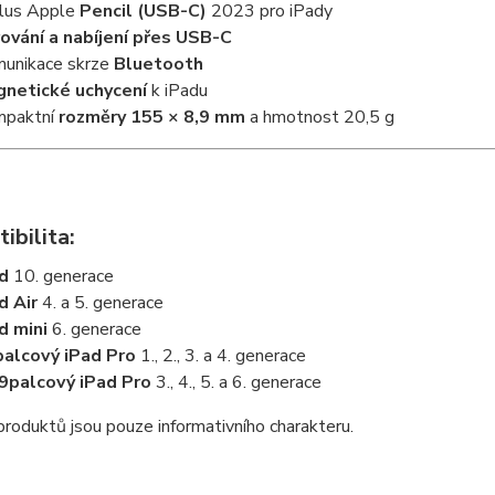
lus Apple
Pencil (USB-C)
2023 pro iPady
ování a nabíjení přes USB-C
unikace skrze
Bluetooth
netické uchycení
k iPadu
mpaktní
rozměry 155 × 8,9 mm
a hmotnost 20,5 g
ibilita:
ad
10. generace
d Air
4. a 5. generace
d mini
6. generace
alcový iPad Pro
1., 2., 3. a 4. generace
9palcový iPad Pro
3., 4., 5. a 6. generace
roduktů jsou pouze informativního charakteru.