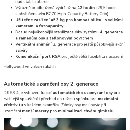
nad stabilizátorem
Výrazně prodloužená výdrž až na
12 hodin
(29,5 hodin
s příslušenstvím BG70 High-Capacity Battery Grip)
Užitečné zatížení až 3 kg pro kompatibilitu i s velkými
kamerami a fotoaparáty
Dosud nejvýkonnější stabilizace díky systému
4. generace
a ramenům osy s teflonovým povrchem
Vertikální snímání 2. generace
pro ještě působivější akční
záběry
Komunikační port RSA
pro ještě větší flexibilitu nasazení
Hollywood ve vašich rukách!
Automatické uzamčení osy 2. generace
DJI RS 4 je vybaven funkcí
automatického uzamykání osy
pro
rychlejší spouštění i přechod do režimu spánku pro
maximální
efektivitu
v každém okamžiku. Zámky osy mají navíc při
uzamčení
menší mezery pro minimalizaci chvění gimbalu
.