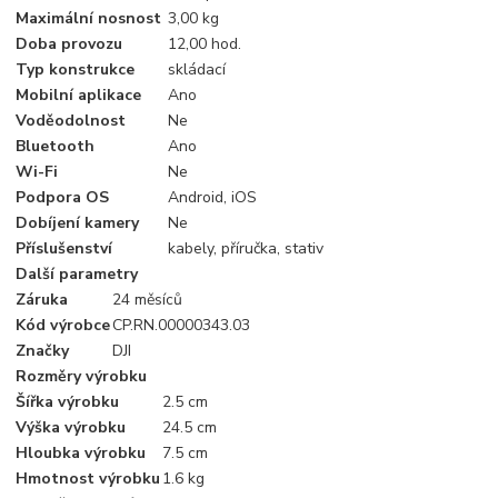
Maximální nosnost
3,00 kg
Doba provozu
12,00 hod.
Typ konstrukce
skládací
Mobilní aplikace
Ano
Voděodolnost
Ne
Bluetooth
Ano
Wi-Fi
Ne
Podpora OS
Android, iOS
Dobíjení kamery
Ne
Příslušenství
kabely, příručka, stativ
Další parametry
Záruka
24 měsíců
Kód výrobce
CP.RN.00000343.03
Značky
DJI
Rozměry výrobku
Šířka výrobku
2.5 cm
Výška výrobku
24.5 cm
Hloubka výrobku
7.5 cm
Hmotnost výrobku
1.6 kg