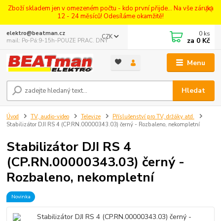
Zboží skladem jen v omezeném počtu - kdo první přijde... Na vše záruka
12 - 24 měsíců! Odesíláme okamžitě!
0
ks
elektro@beatman.cz
CZK
za
0 Kč
mail: Po-Pá:9-15h-POUZE PRAC. DNY
Menu
Hledat
Úvod
TV, audio-video
Televize
Příslušenství pro TV, držáky atd.
Stabilizátor DJI RS 4 (CP.RN.00000343.03) černý - Rozbaleno, nekompletní
Stabilizátor DJI RS 4
(CP.RN.00000343.03) černý -
Rozbaleno, nekompletní
Novinka