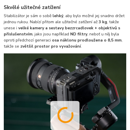
Skvělé užitečné zatížení
Stabilizátor je sám o sobě
lehký
, aby bylo možné jej snadno držet
jednou rukou. Nabízí přitom ale užitečné zatížení až
3 kg
, takže
unese i
velké kamery a sestavy bezzrcadlovek + objektivů s
příslušenstvím
, jako jsou například
ND filtry
, neboť u něj byla
oproti předchozí generaci
osa náklonu prodloužena o 8,5 mm
,
takže se
zvětšil prostor pro vyvažování
.