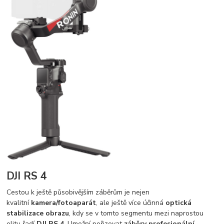
DJI RS 4
Cestou k ještě působivějším záběrům je nejen
kvalitní
kamera/fotoaparát
, ale ještě více účinná
optická
stabilizace obrazu
, kdy se v tomto segmentu mezi naprostou
elitu řadí
DJI RS 4
. Umožní pořizovat
záběry profesionální