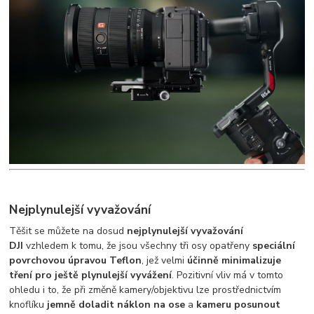
Nejplynulejší vyvažování
Těšit se můžete na dosud
nejplynulejší vyvažování
DJI
vzhledem k tomu, že jsou všechny tři osy opatřeny
speciální
povrchovou úpravou Teflon
, jež velmi
účinně minimalizuje
tření pro ještě plynulejší vyvážení
. Pozitivní vliv má v tomto
ohledu i to, že při změně kamery/objektivu lze prostřednictvím
knoflíku
jemně doladit náklon na ose
a
kameru posunout