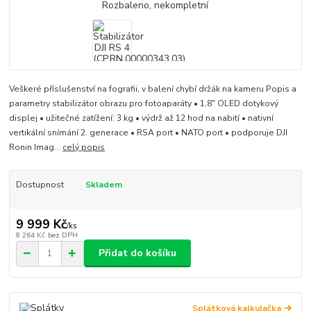
Veškeré příslušenství na fografii, v balení chybí držák na kameru Popis a
parametry stabilizátor obrazu pro fotoaparáty • 1,8" OLED dotykový
displej • užitečné zatížení: 3 kg • výdrž až 12 hod na nabití • nativní
vertikální snímání 2. generace • RSA port • NATO port • podporuje DJI
Ronin Imag...
celý popis
Dostupnost
Skladem
9 999 Kč
/
ks
8 264 Kč
bez DPH
Přidat do košíku
Splátková kalkulačka