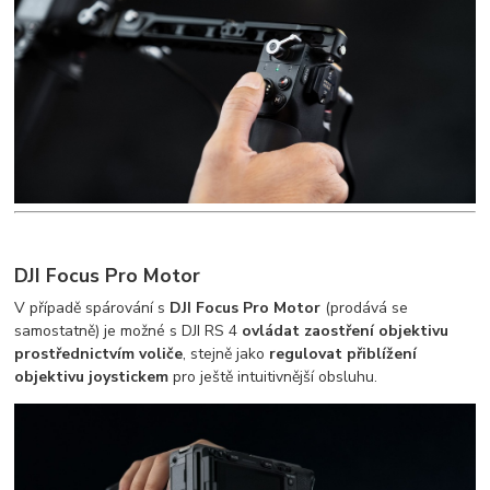
DJI Focus Pro Motor
V případě spárování s
DJI Focus Pro Motor
(prodává se
samostatně) je možné s DJI RS 4
ovládat zaostření objektivu
prostřednictvím voliče
, stejně jako
regulovat přiblížení
objektivu joystickem
pro ještě intuitivnější obsluhu.