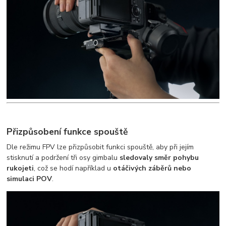
Přizpůsobení funkce spouště
Dle režimu FPV lze přizpůsobit funkci spouště, aby při jejím
stisknutí a podržení tři osy gimbalu
sledovaly směr pohybu
rukojeti
, což se hodí například u
otáčivých záběrů nebo
simulaci POV
.