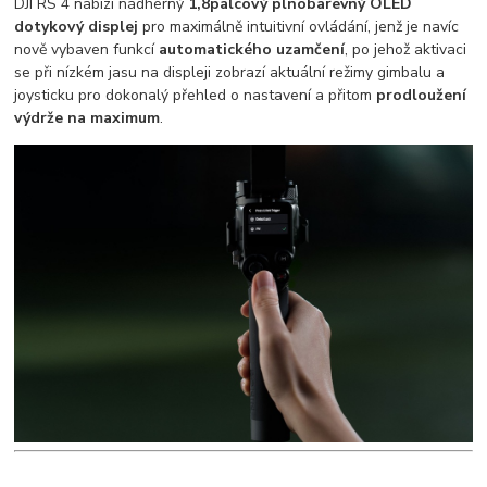
DJI RS 4 nabízí nádherný
1,8palcový plnobarevný OLED
dotykový displej
pro maximálně intuitivní ovládání, jenž je navíc
nově vybaven funkcí
automatického uzamčení
, po jehož aktivaci
se při nízkém jasu na displeji zobrazí aktuální režimy gimbalu a
joysticku pro dokonalý přehled o nastavení a přitom
prodloužení
výdrže na maximum
.