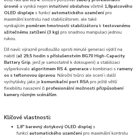
úrovně
a vyniká nejen
intuitivní obsluhou
včetně
1,8palcového
OLED displeje
s funkcí
automatického uzamčení
pro
maximální kontrolu nad stabilizátorem, ale také
vynikajícím
poměrem hmotnosti stabilizátoru
k
testovanému
užitečnému zatížení (3 kg)
pro snadnou manipulaci jednou
rukou.
DJI navíc výrazně prodloužilo oproti minulé generaci výdrž na
nabití (
až 29,5 hodin s příslušenstvím BG70 High-Capacity
Battery Grip
, jenž je samostatně k dokoupení) a stabilizaci
vyšperkovalo
algoritmem RS 4. generace
v kombinaci s
rameny
os s teflonovou úpravou
. Nároční tvůrci ale ocení i další
vychytávky, jako je
komunikační port RSA
pro ještě větší
flexibilitu nasazení či
profesionální možnosti přizpůsobení
kamery různým scénářům
.
Klíčové vlastnosti:
1,8" barevný dotykový OLED displej
s
funkcí
automatického uzamčení
pro maximální kontrolu