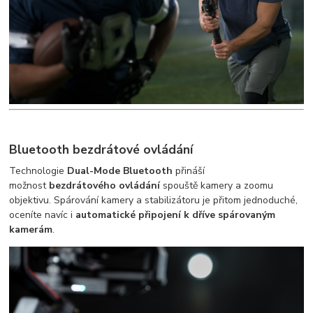
Bluetooth bezdrátové ovládání
Technologie
Dual-Mode Bluetooth
přináší
možnost
bezdrátového ovládání
spouště kamery a zoomu
objektivu. Spárování kamery a stabilizátoru je přitom jednoduché,
oceníte navíc i
automatické připojení k dříve spárovaným
kamerám
.