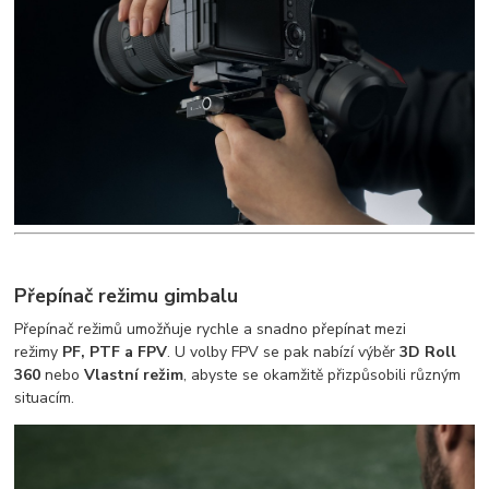
Přepínač režimu gimbalu
Přepínač režimů umožňuje rychle a snadno přepínat mezi
režimy
PF, PTF a FPV
. U volby FPV se pak nabízí výběr
3D Roll
360
nebo
Vlastní režim
, abyste se okamžitě přizpůsobili různým
situacím.