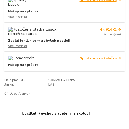
Splátková kalkulačka
Nákup na splátky
Více informací
4 × 624 Kč
Rozložená platba
Bez navýšení
Zaplať jen 1/4 ceny a zbytek později
Více informací
Splátková kalkulačka
Nákup na splátky
Číslo produktu:
SONWFG700NW
Barva:
bílá
Do oblíbených
Udržitelný e-shop s apelem na ekologii