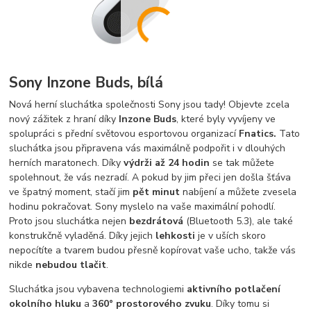
Sony Inzone Buds, bílá
Nová herní sluchátka společnosti Sony jsou tady! Objevte zcela
nový zážitek z hraní díky
Inzone Buds
, které byly vyvíjeny ve
spolupráci s přední světovou esportovou organizací
Fnatics.
Tato
sluchátka jsou připravena vás maximálně podpořit i v dlouhých
herních maratonech. Díky
výdrži až 24 hodin
se tak můžete
spolehnout, že vás nezradí. A pokud by jim přeci jen došla šťáva
ve špatný moment, stačí jim
pět minut
nabíjení a můžete zvesela
hodinu pokračovat. Sony myslelo na vaše maximální pohodlí.
Proto jsou sluchátka nejen
bezdrátová
(Bluetooth 5.3), ale také
konstrukčně vyladěná. Díky jejich
lehkosti
je v uších skoro
nepocítíte a tvarem budou přesně kopírovat vaše ucho, takže vás
nikde
nebudou tlačit
.
Sluchátka jsou vybavena technologiemi
aktivního potlačení
okolního hluku
a
360° prostorového zvuku
. Díky tomu si