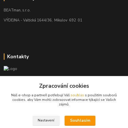
BEATman, s.r.o.
VÝDEJNA - Valtická 1644/36, Mikulov 692 01
Kontakty
beatman.cz
Zpracování cookies
mail: Po-Pá:9-15h-POUZE PRAC. DNY
Náš e-shop a partneři potřebují Váš
souhlas
s použitím souborů
cookies, aby Vám mohli zobrazovat informace týkající se Vašich
elektro@beatman.cz
zájmů.
Souhlasím
Nastavení