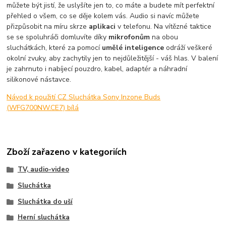
můžete být jistí, že uslyšíte jen to, co máte a budete mít perfektní
přehled o všem, co se děje kolem vás. Audio si navíc můžete
přizpůsobit na míru skrze
aplikaci
v telefonu. Na vítězné taktice
se se spoluhráči domluvíte díky
mikrofonům
na obou
sluchátkách, které za pomocí
umělé inteligence
odráží veškeré
okolní zvuky, aby zachytily jen to nejdůležitější - váš hlas. V balení
je zahrnuto i nabíjecí pouzdro, kabel, adaptér a náhradní
silikonové nástavce.
Návod k použití CZ Sluchátka Sony Inzone Buds
(WFG700NW.CE7) bílá
Zboží zařazeno v kategoriích
TV, audio-video
Sluchátka
Sluchátka do uší
Herní sluchátka