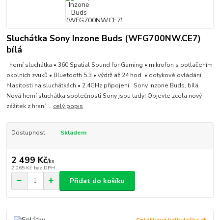
Sluchátka Sony Inzone Buds (WFG700NW.CE7)
bílá
herní sluchátka • 360 Spatial Sound for Gaming • mikrofon s potlačením
okolních zvuků • Bluetooth 5.3 • výdrž až 24 hod. • dotykové ovládání
hlasitosti na sluchátkách • 2,4GHz připojení Sony Inzone Buds, bílá
Nová herní sluchátka společnosti Sony jsou tady! Objevte zcela nový
zážitek z hraní ...
celý popis
Dostupnost
Skladem
2 499 Kč
/
ks
2 065 Kč
bez DPH
Přidat do košíku