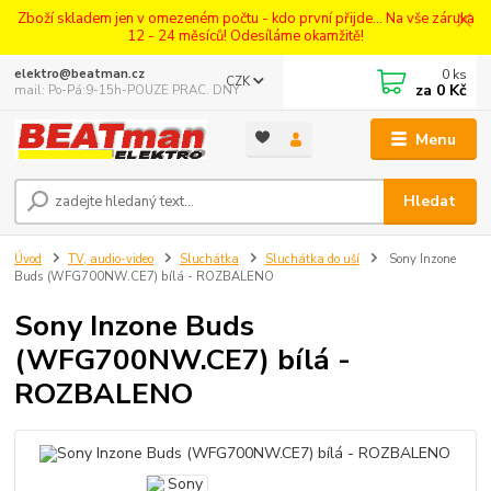
Zboží skladem jen v omezeném počtu - kdo první přijde... Na vše záruka
12 - 24 měsíců! Odesíláme okamžitě!
0
ks
elektro@beatman.cz
CZK
za
0 Kč
mail: Po-Pá:9-15h-POUZE PRAC. DNY
Menu
Hledat
Úvod
TV, audio-video
Sluchátka
Sluchátka do uší
Sony Inzone
Buds (WFG700NW.CE7) bílá - ROZBALENO
Sony Inzone Buds
(WFG700NW.CE7) bílá -
ROZBALENO