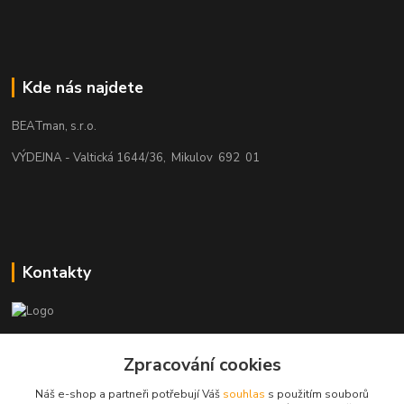
Kde nás najdete
BEATman, s.r.o.
VÝDEJNA - Valtická 1644/36, Mikulov 692 01
Kontakty
beatman.cz
Zpracování cookies
mail: Po-Pá:9-15h-POUZE PRAC. DNY
Náš e-shop a partneři potřebují Váš
souhlas
s použitím souborů