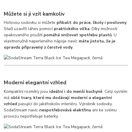
Můžete si ji vzít kamkoliv
Hotovou sodovku si můžete
přibalit do práce, školy i posilovny
.
Stačí uzavřít láhev pomocí
praktického víčka
. Díky možnosti
opakovaného použití
pomáhá snižovat spotřebu plastů
. U
vlastnoručně naperleného nápoje navíc
máte jistotu, že je
opravdu připravený z čerstvé vody
.
Moderní elegantní vzhled
Kompaktní rozměry jsou
ideální i do menší kuchyně
. Celý systém
má
oblé tvary, které mu dodávají moderní a elegantní
vzhled
pasující do jakéhokoliv interiéru. Výrobník sodovky
SodaStream navíc
nespotřebovává elektřinu
ani ke svému
provozu nepotřebuje baterky.