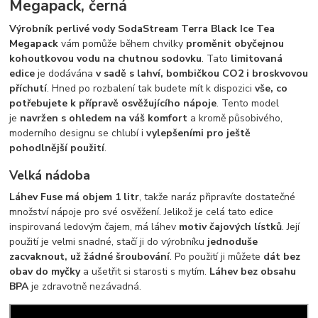
Megapack, černá
Výrobník perlivé vody SodaStream Terra Black Ice Tea
Megapack
vám pomůže během chvilky
proměnit obyčejnou
kohoutkovou vodu na chutnou sodovku
. Tato
limitovaná
edice
je dodávána
v sadě s lahví, bombičkou CO2 i broskvovou
příchutí
. Hned po rozbalení tak budete mít k dispozici
vše, co
potřebujete k přípravě osvěžujícího nápoje
. Tento model
je
navržen s ohledem na váš komfort
a kromě působivého,
moderního designu se chlubí i
vylepšeními pro ještě
pohodlnější použití
.
Velká nádoba
Láhev Fuse má objem 1 litr
, takže naráz připravíte dostatečné
množství nápoje pro své osvěžení. Jelikož je celá tato edice
inspirovaná ledovým čajem, má láhev
motiv čajových lístků
. Její
použití je velmi snadné, stačí ji do výrobníku
jednoduše
zacvaknout, už žádné šroubování
. Po použití ji můžete
dát bez
obav do myčky
a ušetřit si starosti s mytím.
Láhev
bez obsahu
BPA
je zdravotně nezávadná.