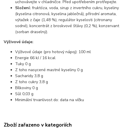
uchovávejte v chladničce. Před upotřebením protřepejte.
Složení:
fruktóza, voda, sirup z invertního cukru, kyseliny
(kyselina citronová, kyselina jablečná), přírodní aromata,
výtažek z čaje (1,48 %), regulátor kyselosti (citronany
sodné), koncentrát z broskvové šťávy (0,2 %), konzervant
(sorban draselný).
Výživové údaje:
Výživové údaje (pro hotový nápoj): 100 ml
Energie 66 kJ / 16 kcal
Tuky 0 g
Z toho nasycené mastné kyseliny 0 g
Sacharidy 3,8 g
Z toho cukry 3,8 g
Bílkoviny 0 g
Sůl 0,03 g
Minimální trvanlivost do: data na víčku
Zboží zařazeno v kategoriích