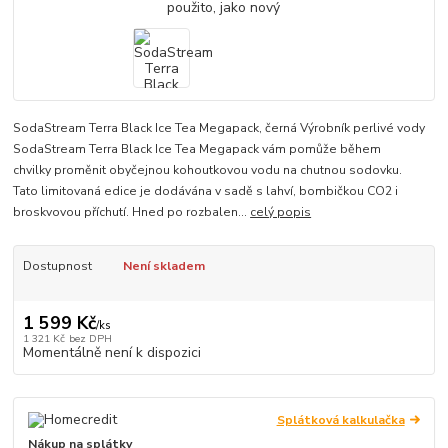
SodaStream Terra Black Ice Tea Megapack, černá Výrobník perlivé vody
SodaStream Terra Black Ice Tea Megapack vám pomůže během
chvilky proměnit obyčejnou kohoutkovou vodu na chutnou sodovku.
Tato limitovaná edice je dodávána v sadě s lahví, bombičkou CO2 i
broskvovou příchutí. Hned po rozbalen...
celý popis
Dostupnost
Není skladem
1 599 Kč
/
ks
1 321 Kč
bez DPH
Momentálně není k dispozici
Splátková kalkulačka
Nákup na splátky