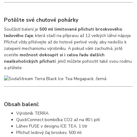
Potěšte své chuťové pohárky
Součástí balení je
500 ml limitované příchuti broskvového
ledového čaje
, která stačí na přípravu až 12 velkých láhví nápoje.
Příchuť vždy přilévejte až do hotové perlivé vody, aby nedošlo k
zalepení mechanismu výrobníku. A pokud vám zachutná, jistě
oceníte
možnost dokoupit si i celou řadu dalších
nealkoholických příchutí
, jimiž můžete pohostit také svou rodinu
a přátele.
Obsah balení:
Výrobník TERRA
QuickConnect bombička CO2 až na 80 l pití
Láhev FUSE v designu ICE TEA, 1 litr
Příchuť ledový čaj broskev, 500 ml