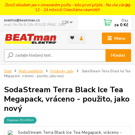
Zboží skladem jen v omezeném počtu - kdo první přijde... Na vše záruka
12 - 24 měsíců! Odesíláme okamžitě!
0
ks
elektro@beatman.cz
CZK
za
0 Kč
mail: Po-Pá:9-15h-POUZE PRAC. DNY
Menu
Hledat
Úvod
Malé spotřebiče
Výrobníky sody
SodaStream Terra Black Ice Tea
Megapack, vráceno - použito, jako nový
SodaStream Terra Black Ice Tea
Megapack, vráceno - použito, jako
nový
Doprava ZDARMA