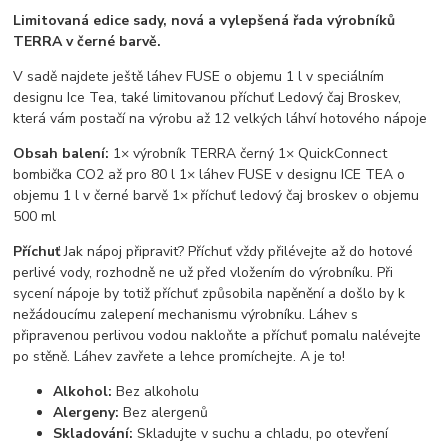
Limitovaná edice sady, nová a vylepšená řada výrobníků
TERRA v černé barvě.
V sadě najdete ještě láhev FUSE o objemu 1 l v speciálním
designu Ice Tea, také limitovanou příchuť Ledový čaj Broskev,
která vám postačí na výrobu až 12 velkých láhví hotového nápoje
Obsah balení:
1× výrobník TERRA černý 1× QuickConnect
bombička CO2 až pro 80 l 1× láhev FUSE v designu ICE TEA o
objemu 1 l v černé barvě 1× příchuť ledový čaj broskev o objemu
500 ml
Příchuť
Jak nápoj připravit? Příchuť vždy přilévejte až do hotové
perlivé vody, rozhodně ne už před vložením do výrobníku. Při
sycení nápoje by totiž příchuť způsobila napěnění a došlo by k
nežádoucímu zalepení mechanismu výrobníku. Láhev s
připravenou perlivou vodou nakloňte a příchuť pomalu nalévejte
po stěně. Láhev zavřete a lehce promíchejte. A je to!
Alkohol:
Bez alkoholu
Alergeny:
Bez alergenů
Skladování:
Skladujte v suchu a chladu, po otevření