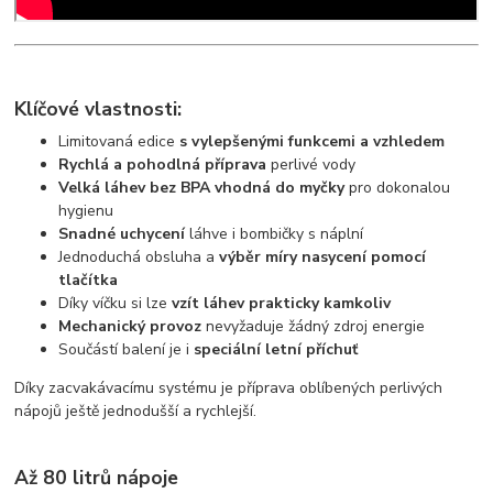
Klíčové vlastnosti:
Limitovaná edice
s vylepšenými funkcemi a vzhledem
Rychlá a pohodlná příprava
perlivé vody
Velká láhev bez BPA vhodná do myčky
pro dokonalou
hygienu
Snadné uchycení
láhve i bombičky s náplní
Jednoduchá obsluha a
výběr míry nasycení pomocí
tlačítka
Díky víčku si lze
vzít láhev prakticky kamkoliv
Mechanický provoz
nevyžaduje žádný zdroj energie
Součástí balení je i
speciální letní příchuť
Díky zacvakávacímu systému je příprava oblíbených perlivých
nápojů ještě jednodušší a rychlejší.
Až 80 litrů nápoje