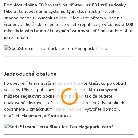
Bombička plněná CO2 vystačí na přípravu
až 80 litrů sodovky
.
Díky
patentovanému systému QuickConnect
ji lze velmi
snadno nasadit i vyměnit za jinou. Nemusíte přitom vůbec nic
šroubovat. Jistě také oceníte, že v celé republice je
více než 3 000
míst, kde vám bombičku vymění za novou
, přičemž budete platit
jen za náplň.
Jednoduchá obsluha
Po upevnění láhve
stačí stisknout kulaté tlačítko
po dobu 1
sekundy. Přístroj pak začne s nasycováním.
Míru nasycení
můžete regulovat podle svých potřeb
tak, že budete
opakovaně stiskávat tlačítko. Standardního množství bublinek
dosáhnete 3 zmáčknutími, silné nasycení vytvoříte pomocí 5
stlačení.
Maximum je 7 stisknutí.