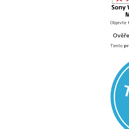
Objevte t
Ověřen
Tento
pr