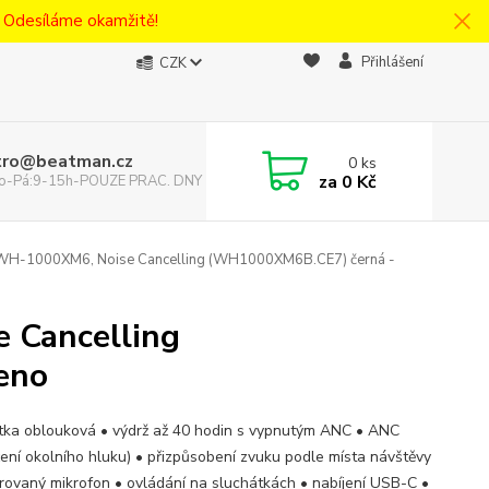
! Odesíláme okamžitě!
Přihlášení
CZK
tro@beatman.cz
0
ks
za
0 Kč
 Po-Pá:9-15h-POUZE PRAC. DNY
 WH-1000XM6, Noise Cancelling (WH1000XM6B.CE7) černá -
 Cancelling
eno
tka oblouková • výdrž až 40 hodin s vypnutým ANC • ANC
čení okolního hluku) • přizpůsobení zvuku podle místa návštěvy
grovaný mikrofon • ovládání na sluchátkách • nabíjení USB-C •