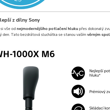
lepší z dílny Sony
 si vše od
nejmodernějšího potlačení hluku
přes dokonalý zvu
lý den. Tato bezdrátová sluchátka se stanou vaším
věrným spo