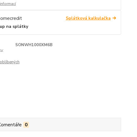
 informací
Splátková kalkulačka
up na splátky
SONWH1000XM6B
u:
oblíbených
Komentáře
0