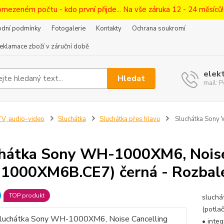
omezeném počtu - kdo první přijde... Na vše záruka 12 - 24 měsíců
dní podmínky
Fotogalerie
Kontakty
Ochrana soukromí
eklamace zboží v záruční době
elek
Hledat
mail:
V, audio-video
Sluchátka
Sluchátka přes hlavu
Sluchátka Sony
hátka Sony WH-1000XM6, Noise
000XM6B.CE7) černá - Rozbal
TOP produkt
sluchá
(potla
• inte