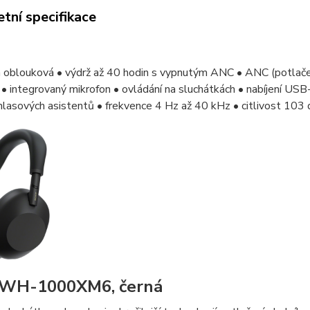
tní specifikace
 oblouková • výdrž až 40 hodin s vypnutým ANC • ANC (potlačen
• integrovaný mikrofon • ovládání na sluchátkách • nabíjení US
hlasových asistentů • frekvence 4 Hz až 40 kHz • citlivost 10
 WH-1000XM6, černá