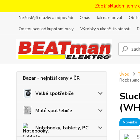
Zboží skladem jen v 
Nejčastější otázky a odpovědi
O nás
Jak nakupovat
Obcho
Odstoupení od kupní smlouvy
Výrobky s ukonč. životností
R
Úvod
T
Bazar - nejnižší ceny v ČR
Rozbaleno
Sluc
Velké spotřebiče
(WH1
Malé spotřebiče
Novinka
Notebooky, tablety, PC