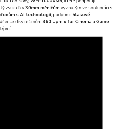
o hluku od Sony,
WH-1000XM6
, které podporují
tý zvuk díky
30mm měničům
vyvinutým ve spolupráci s
ofonům s AI technologií
, podporují
hlasové
nadšence díky režimům
360 Upmix for Cinema
a
Game
bíjení.