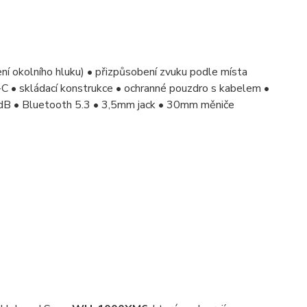
í okolního hluku) • přizpůsobení zvuku podle místa
B-C • skládací konstrukce • ochranné pouzdro s kabelem •
3 dB • Bluetooth 5.3 • 3,5mm jack • 30mm měniče