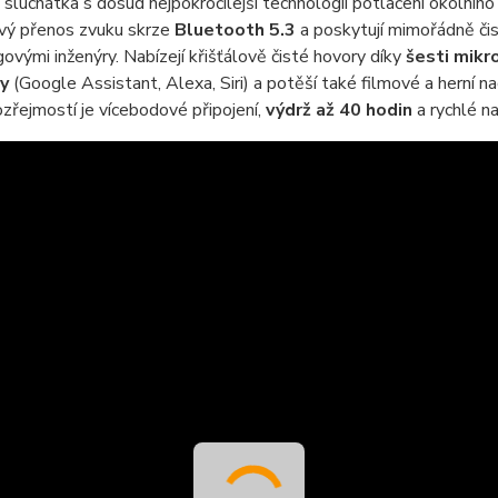
e sluchátka s dosud nejpokročilejší technologií potlačení okolníh
vý přenos zvuku skrze
Bluetooth 5.3
a poskytují mimořádně čis
ovými inženýry. Nabízejí křišťálově čisté hovory díky
šesti mikr
y
(Google Assistant, Alexa, Siri) a potěší také filmové a herní 
zřejmostí je vícebodové připojení,
výdrž až 40 hodin
a rychlé na