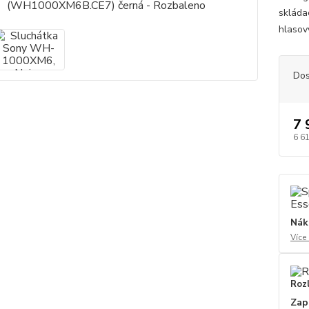
skláda
hlasov
Dos
7 
6 6
Nák
Více
Roz
Zap