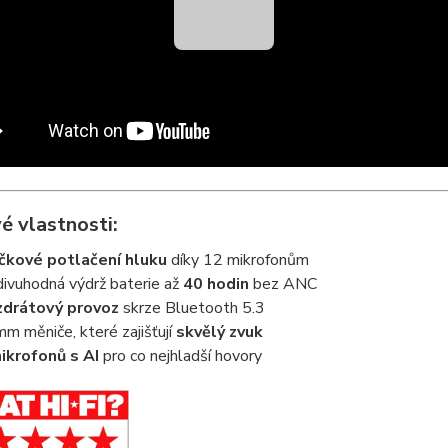
é vlastnosti:
čkové potlačení hluku
díky 12 mikrofonům
ivuhodná výdrž baterie až
40 hodin
bez ANC
drátový provoz
skrze Bluetooth 5.3
m měniče, které zajišťují
skvělý zvuk
ikrofonů s AI
pro co nejhladší hovory