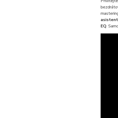
Přivítejt
bezdráto
mastering
asistent
EQ
. Samo