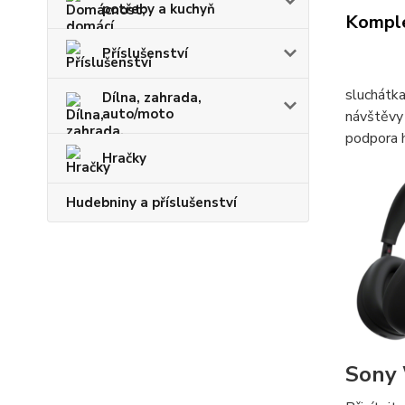
potřeby a kuchyň
Komple
Příslušenství
sluchátka
Dílna, zahrada,
auto/moto
návštěvy 
podpora 
Hračky
Hudebniny a příslušenství
Sony