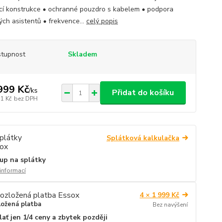
cí konstrukce • ochranné pouzdro s kabelem • podpora
ých asistentů • frekvence...
celý popis
tupnost
Skladem
999 Kč
/
ks
Přidat do košíku
11 Kč
bez DPH
Splátková kalkulačka
up na splátky
 informací
4 × 1 999 Kč
ložená platba
Bez navýšení
lať jen 1/4 ceny a zbytek později