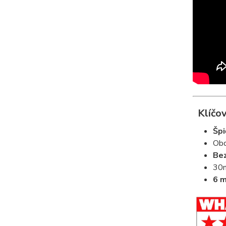
Klíčov
Špi
Obd
Bez
30m
6 m