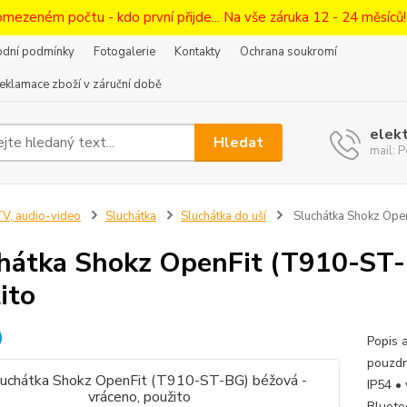
omezeném počtu - kdo první přijde... Na vše záruka 12 - 24 měsíců
dní podmínky
Fotogalerie
Kontakty
Ochrana soukromí
eklamace zboží v záruční době
elek
Hledat
mail:
V, audio-video
Sluchátka
Sluchátka do uší
Sluchátka Shokz Open
hátka Shokz OpenFit (T910-ST-B
ito
Popis 
pouzdr
IP54 •
Blueto