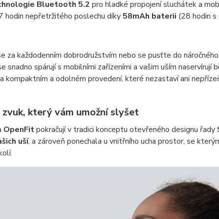
hnologie Bluetooth 5.2
pro hladké propojení sluchátek a mobi
7 hodin nepřetržitého poslechu díky
58
mAh baterii
(28 hodin 
se za každodenním dobrodružstvím nebo se pusťte do náročného 
e snadno spárují s mobilními zařízeními a vašim uším naservíruj
ra kompaktním a odolném provedení, které nezastaví ani nepřízeň
 zvuk, který vám umožní slyšet
a
OpenFit
pokračují v tradici konceptu otevřeného designu řady
šich uší
, a zároveň ponechala u vnitřního ucha prostor, se kte
olí.