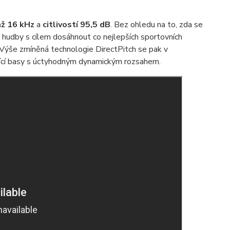
až 16 kHz
a
citlivostí 95,5 dB
. Bez ohledu na to, zda se
 hudby s cílem dosáhnout co nejlepších sportovních
 Výše zmíněná technologie DirectPitch se pak v
jící basy s úctyhodným dynamickým rozsahem.