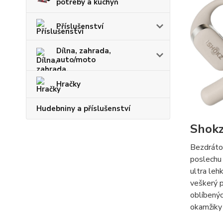
potřeby a kuchyň
Příslušenství
Dílna, zahrada,
auto/moto
Hračky
Hudebniny a příslušenství
Shokz
Bezdráto
poslechu
ultra leh
veškerý 
oblíbenýc
okamžiky