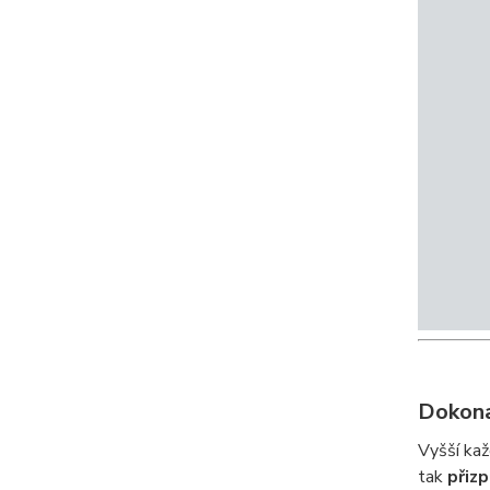
Dokona
Vyšší ka
tak
přizp