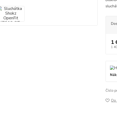
sluchá
Dos
1 
1 4
Nák
Číslo p
Do 