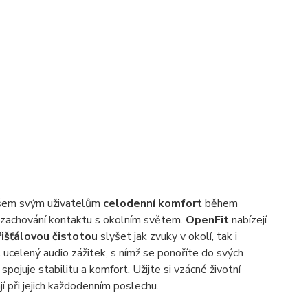
 všem svým uživatelům
celodenní komfort
během
 zachování kontaktu s okolním světem.
OpenFit
nabízejí
řišťálovou čistotou
slyšet jak zvuky v okolí, tak i
 ucelený audio zážitek, s nímž se ponoříte do svých
pojuje stabilitu a komfort. Užijte si vzácné životní
jí při jejich každodenním poslechu.