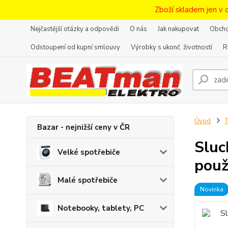
Zboží skladem jen v 
Nejčastější otázky a odpovědi
O nás
Jak nakupovat
Obcho
Odstoupení od kupní smlouvy
Výrobky s ukonč. životností
R
Úvod
T
Bazar - nejnižší ceny v ČR
Sluc
Velké spotřebiče
použ
Malé spotřebiče
Novinka
Notebooky, tablety, PC