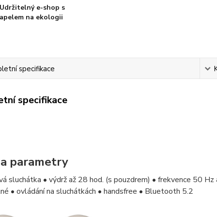
Udržitelný e-shop s
apelem na ekologii
etní specifikace
tní specifikace
 a parametry
á sluchátka • výdrž až 28 hod. (s pouzdrem) • frekvence 50 Hz 
é • ovládání na sluchátkách • handsfree • Bluetooth 5.2