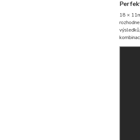
Perfek
18 × 11m
rozhodnet
výsledků,
kombinac