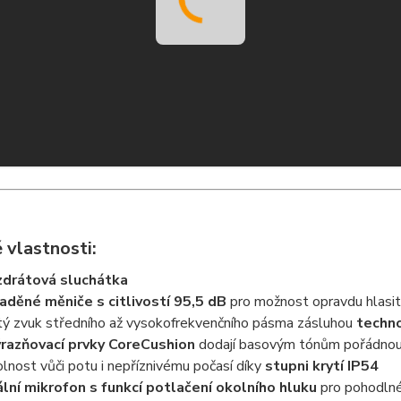
 vlastnosti:
drátová sluchátka
aděné měniče s citlivostí 95,5 dB
pro možnost opravdu hlasi
tý zvuk středního až vysokofrekvenčního pásma zásluhou
techno
razňovací prvky CoreCushion
dodají basovým tónům pořádnou
lnost vůči potu i nepříznivému počasí díky
stupni krytí IP54
lní mikrofon s funkcí potlačení okolního hluku
pro pohodlné