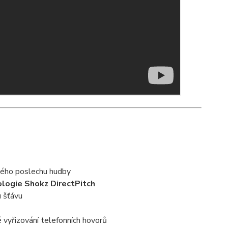
tého poslechu hudby
logie Shokz DirectPitch
 šťávu
 vyřizování telefonních hovorů