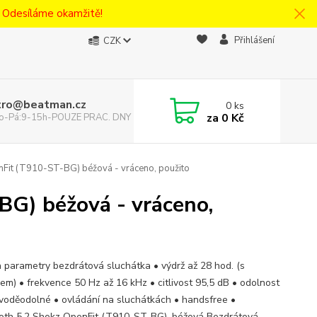
! Odesíláme okamžitě!
Přihlášení
CZK
tro@beatman.cz
0
ks
za
0 Kč
 Po-Pá:9-15h-POUZE PRAC. DNY
Fit (T910-ST-BG) béžová - vráceno, použito
G) béžová - vráceno,
a parametry bezdrátová sluchátka • výdrž až 28 hod. (s
em) • frekvence 50 Hz až 16 kHz • citlivost 95,5 dB • odolnost
 voděodolné • ovládání na sluchátkách • handsfree •
oth 5.2 Shokz OpenFit (T910-ST-BG), béžová Bezdrátová