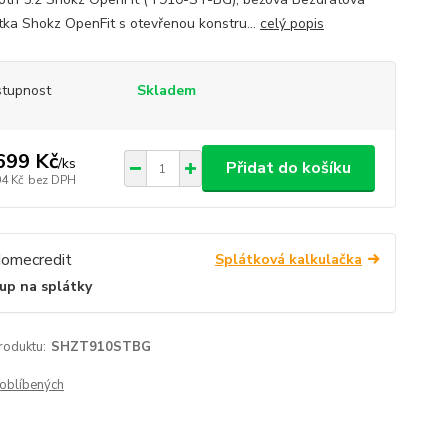
tka Shokz OpenFit s otevřenou konstru...
celý popis
tupnost
Skladem
699 Kč
/
ks
Přidat do košíku
04 Kč
bez DPH
Splátková kalkulačka
up na splátky
roduktu:
SHZT910STBG
oblíbených