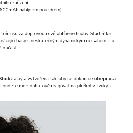
lního zařízení
s 600mAh nabíjecím pouzdrem)
tréninku za doprovodu své oblíbené hudby. Sluchátka
í burácející basy s neskutečným dynamickým rozsahem. To
 počasí.
Shokz
a byla vytvořena tak, aby se dokonale
obepnula
rým budete moci pohotově reagovat na jakékoliv zvuky z