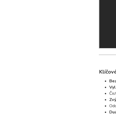
Klíčové
Bez
Vyl
Čis
Zvý
Odo
Duá