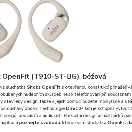
 OpenFit (T910-ST-BG), béžová
vá sluchátka
Shokz OpenFit
s otevřenou konstrukcí přinášejí
 oblíbených hudebních skladeb nebo telefonování při současném
ký otevřený design, takže s jejich pomocí budete moci jasně a s
k
poslouchaný obsah. Technologie
DirectPitch
je schopná vytvořit
h songů, podcastů a audioknih. Flexibilní design ušních háčků pak s
 naplno a
poznejte svobodu
, kterou vám sluchátka
OpenFit
da