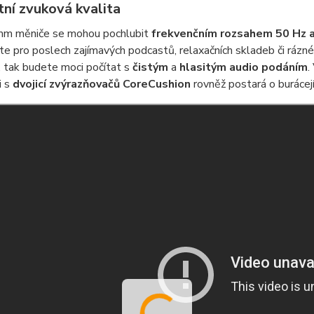
tní zvuková kvalita
m měniče se mohou pochlubit
frekvenčním rozsahem 50 Hz 
e pro poslech zajímavých podcastů, relaxačních skladeb či rázné
 tak budete moci počítat s
čistým
a
hlasitým audio podáním
.
i s
dvojicí zvýrazňovačů CoreCushion
rovněž postará o buráce