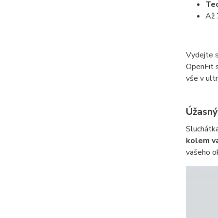
Tec
Až 
Vydejte 
OpenFit s
vše v ult
Úžasný
Sluchátk
kolem va
vašeho ok