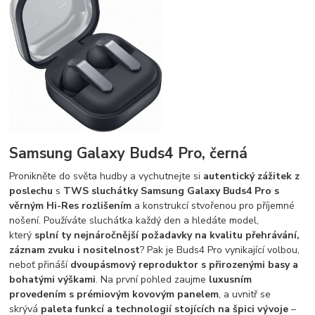
Samsung Galaxy Buds4 Pro, černá
Pronikněte do světa hudby a vychutnejte si
autentický zážitek z
poslechu
s
TWS sluchátky Samsung Galaxy Buds4 Pro s
věrným Hi-Res rozlišením
a konstrukcí stvořenou pro příjemné
nošení. Používáte sluchátka každý den a hledáte model,
který
splní ty nejnáročnější požadavky na kvalitu přehrávání,
záznam zvuku i nositelnost
? Pak je Buds4 Pro vynikající volbou,
neboť přináší
dvoupásmový reproduktor s přirozenými basy a
bohatými výškami
. Na první pohled zaujme
luxusním
provedením s prémiovým kovovým panelem
, a uvnitř se
skrývá
paleta funkcí a technologií stojících na špici vývoje
–