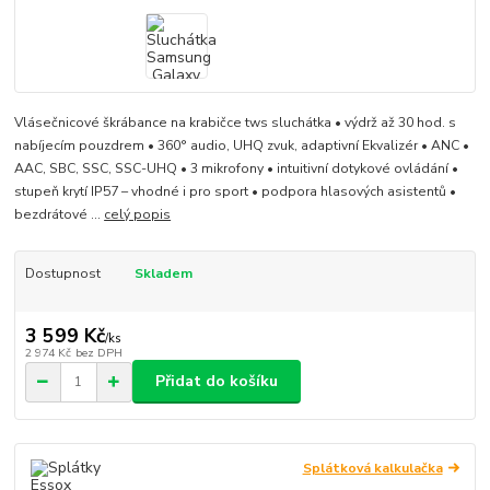
Vlásečnicové škrábance na krabičce tws sluchátka • výdrž až 30 hod. s
nabíjecím pouzdrem • 360° audio, UHQ zvuk, adaptivní Ekvalizér • ANC •
AAC, SBC, SSC, SSC-UHQ • 3 mikrofony • intuitivní dotykové ovládání •
stupeň krytí IP57 – vhodné i pro sport • podpora hlasových asistentů •
bezdrátové ...
celý popis
Dostupnost
Skladem
3 599 Kč
/
ks
2 974 Kč
bez DPH
Přidat do košíku
Splátková kalkulačka