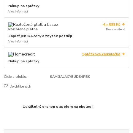
Nákup na splátky
Více informací
4 × 899 Kč
Rozložená platba
Bez navýšení
Zaplať jen 1/4 ceny a zbytek později
Více informací
Splátková kalkulačka
Nákup na splátky
Číslo produktu:
SAMGALAXYBUDS4PBK
Do oblíbených
Udržitelný e-shop s apelem na ekologii