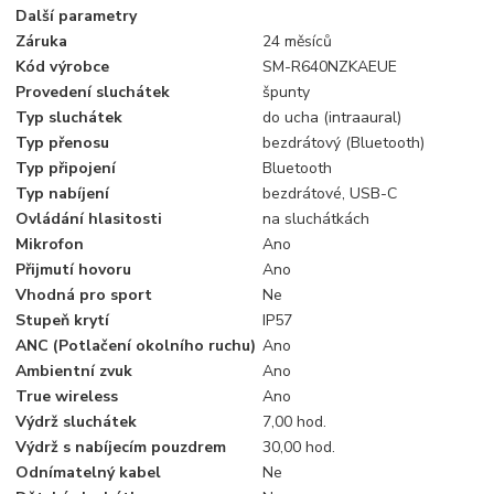
Další parametry
Záruka
24 měsíců
Kód výrobce
SM-R640NZKAEUE
Provedení sluchátek
špunty
Typ sluchátek
do ucha (intraaural)
Typ přenosu
bezdrátový (Bluetooth)
Typ připojení
Bluetooth
Typ nabíjení
bezdrátové, USB-C
Ovládání hlasitosti
na sluchátkách
Mikrofon
Ano
Přijmutí hovoru
Ano
Vhodná pro sport
Ne
Stupeň krytí
IP57
ANC (Potlačení okolního ruchu)
Ano
Ambientní zvuk
Ano
True wireless
Ano
Výdrž sluchátek
7,00 hod.
Výdrž s nabíjecím pouzdrem
30,00 hod.
Odnímatelný kabel
Ne