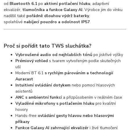
od
Bluetooth 6.1
po
aktivní potlačení hluku
, adaptivní
ekvalizér,
tlumočníka a funkce Galaxy AI
. Výrobce jim do vínku
nadělil také
pořádně dlouhou výdrž baterky
,
spolehlivé
nabíjecí pouzdro a odolnost IP57
.
Proč si pořídit tato TWS sluchátka?
Vybroušené audio od nejhlubších tónů
po jiskřivé výšky
Prémiový vzhled
s tvarem vytvořeným podle skutečných
uší
Moderní BT 6.1
s rychlým párováním a technologií
Auracast
Intuitivní ovládání dotykem
nebo pomocí hlasových
asistentů
ANC s ambientní funkcí
a přizpůsobením v reálném čase
Vyladěné mikrofony s potlačením hluku
pro kvalitní
hovory
Hands-free
ovládání gesty hlavou nebo hlasovými
příkazy
Funkce Galaxy AI zahrnující ekvalizér
i živé tlumočení