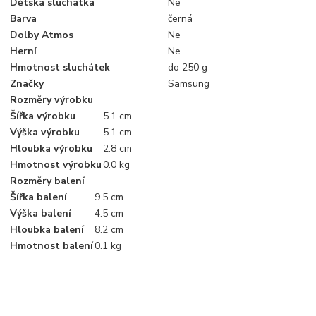
Dětská sluchátka
Ne
Barva
černá
Dolby Atmos
Ne
Herní
Ne
Hmotnost sluchátek
do 250 g
Značky
Samsung
Rozměry výrobku
Šířka výrobku
5.1 cm
Výška výrobku
5.1 cm
Hloubka výrobku
2.8 cm
Hmotnost výrobku
0.0 kg
Rozměry balení
Šířka balení
9.5 cm
Výška balení
4.5 cm
Hloubka balení
8.2 cm
Hmotnost balení
0.1 kg