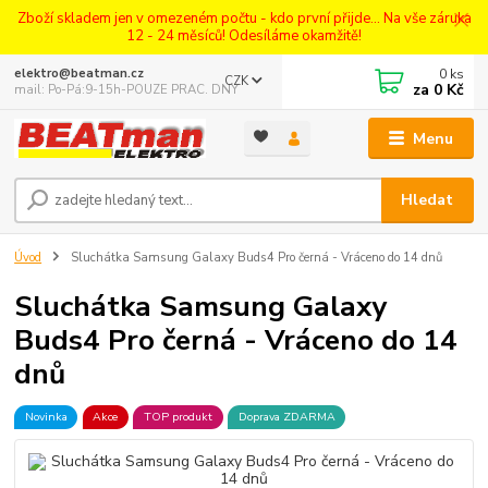
Zboží skladem jen v omezeném počtu - kdo první přijde... Na vše záruka
12 - 24 měsíců! Odesíláme okamžitě!
0
ks
elektro@beatman.cz
CZK
za
0 Kč
mail: Po-Pá:9-15h-POUZE PRAC. DNY
Menu
Hledat
Úvod
Sluchátka Samsung Galaxy Buds4 Pro černá - Vráceno do 14 dnů
Sluchátka Samsung Galaxy
Buds4 Pro černá - Vráceno do 14
dnů
Novinka
Akce
TOP produkt
Doprava ZDARMA