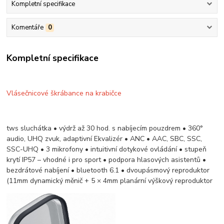
Kompletní specifikace
Komentáře
0
Kompletní specifikace
Vlásečnicové škrábance na krabičce
tws sluchátka • výdrž až 30 hod. s nabíjecím pouzdrem • 360°
audio, UHQ zvuk, adaptivní Ekvalizér • ANC • AAC, SBC, SSC,
SSC-UHQ • 3 mikrofony • intuitivní dotykové ovládání • stupeň
krytí IP57 – vhodné i pro sport • podpora hlasových asistentů •
bezdrátové nabíjení • bluetooth 6.1 • dvoupásmový reproduktor
(11mm dynamický měnič + 5 × 4mm planární výškový reproduktor