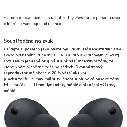
Vstupte do budoucnosti sluchátek díky všestranné personalizaci,
o které se vám doposud nesnilo.
Soustředěna na zvuk
Užívejte si poslech jako byste byli ve skutečném studiu
vedle
svého oblíbeného hudebníka.
Hi-Fi audio s 24bitovým (96kHz)
rozlišením je věrné originálu a přináší intenzivní tóny
, ze
kterých vám přeběhne mráz po zádech.
Dvoupásmový
reproduktor má skoro o 20 % větší aktivní
plochu
zajišťující
maximální zvučnost a hluboké basové tóny
.
Jeho součástí je
11mm dynamický měnič a planární výškový
měnič
.