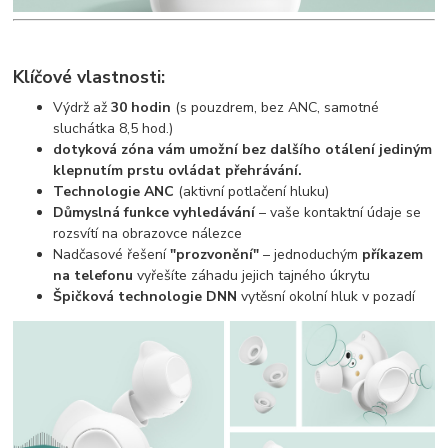
Klíčové vlastnosti:
Výdrž až
30 hodin
(s pouzdrem, bez ANC, samotné
sluchátka 8,5 hod.)
dotyková zóna vám umožní bez dalšího otálení jediným
klepnutím prstu ovládat přehrávání.
Technologie ANC
(aktivní potlačení hluku)
Důmyslná funkce vyhledávání
– vaše kontaktní údaje se
rozsvítí na obrazovce nálezce
Nadčasové řešení
"prozvonění"
– jednoduchým
příkazem
na telefonu
vyřešíte záhadu jejich tajného úkrytu
Špičková technologie DNN
vytěsní okolní hluk v pozadí