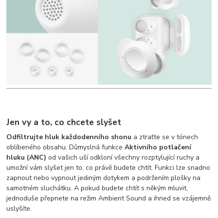
Jen vy a to, co chcete slyšet
Odfiltrujte hluk každodenního shonu
a ztraťte se v tónech
oblíbeného obsahu. Důmyslná funkce
Aktivního potlačení
hluku (ANC)
od vašich uší odkloní všechny rozptylující ruchy a
umožní vám slyšet jen to, co právě budete chtít. Funkci lze snadno
zapnout nebo vypnout jediným dotykem a podržením plošky na
samotném sluchátku. A pokud budete chtít s někým mluvit,
jednoduše přepnete na režim Ambient Sound a ihned se vzájemně
uslyšíte.