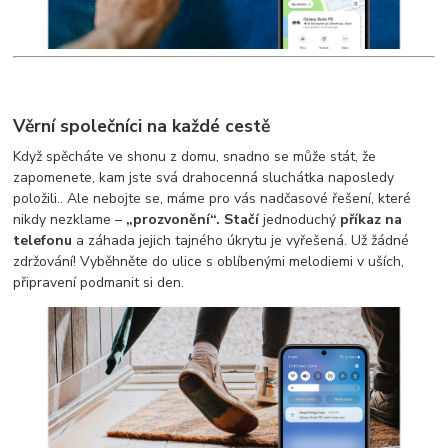
Věrní společníci na každé cestě
Když spěcháte ve shonu z domu, snadno se může stát, že
zapomenete, kam jste svá drahocenná sluchátka naposledy
položili.. Ale nebojte se, máme pro vás nadčasové řešení, které
nikdy nezklame –
„prozvonění“. Stačí
jednoduchý
příkaz na
telefonu
a záhada jejich tajného úkrytu je vyřešená. Už žádné
zdržování! Vyběhněte do ulice s oblíbenými melodiemi v uších,
připravení podmanit si den.