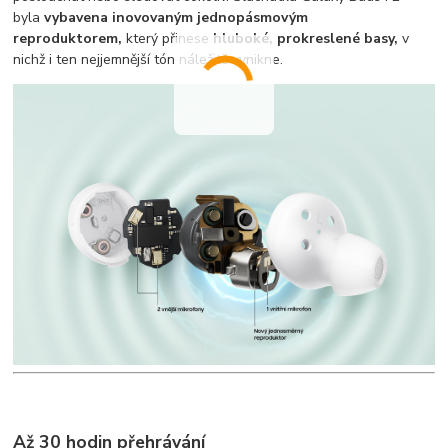
byla
vybavena inovovaným jednopásmovým
reproduktorem,
který přinese
hluboké, prokreslené basy,
v
nichž i ten nejjemnější tón náležitě vynikne.
Až 30 hodin přehrávání