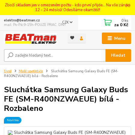
Zboží skladem jen v omezeném počtu - kdo první přijde... Na vše záruka
12 - 24 měsíců! Odesíláme okamžitě!
0
ks
elektro@beatman.cz
CZK
za
0 Kč
mail: Po-Pá:9-15h-POUZE PRAC. DNY
Menu
Hledat
Úvod
Malé spotřebiče
Sluchátka Samsung Galaxy Buds FE (SM-
R400NZWAEUE) bílá - Rozbaleno
Sluchátka Samsung Galaxy Buds
FE (SM-R400NZWAEUE) bílá -
Rozbaleno
Novinka