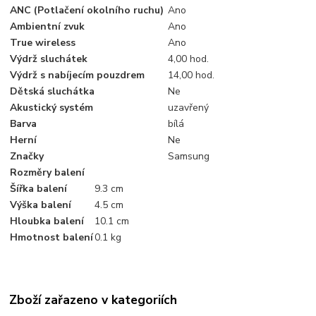
ANC (Potlačení okolního ruchu)
Ano
Ambientní zvuk
Ano
True wireless
Ano
Výdrž sluchátek
4,00 hod.
Výdrž s nabíjecím pouzdrem
14,00 hod.
Dětská sluchátka
Ne
Akustický systém
uzavřený
Barva
bílá
Herní
Ne
Značky
Samsung
Rozměry balení
Šířka balení
9.3 cm
Výška balení
4.5 cm
Hloubka balení
10.1 cm
Hmotnost balení
0.1 kg
Zboží zařazeno v kategoriích