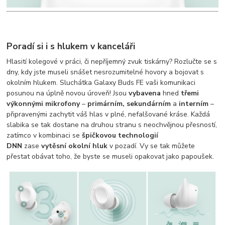
Poradí si i s hlukem v kanceláři
Hlasití kolegové v práci, či nepříjemný zvuk tiskárny? Rozlučte se s
dny, kdy jste museli snášet nesrozumitelné hovory a bojovat s
okolním hlukem. Sluchátka Galaxy Buds FE vaši komunikaci
posunou na úplně novou úroveň! Jsou
vybavena
hned
třemi
výkonnými mikrofony
–
primárním, sekundárním
a
interním
–
připravenými zachytit váš hlas v plné, nefalšované kráse. Každá
slabika se tak dostane na druhou stranu s neochvějnou přesností,
zatímco v kombinaci se
špičkovou technologií
DNN
zase
vytěsní okolní hluk
v pozadí. Vy se tak můžete
přestat obávat toho, že byste se museli opakovat jako papoušek.