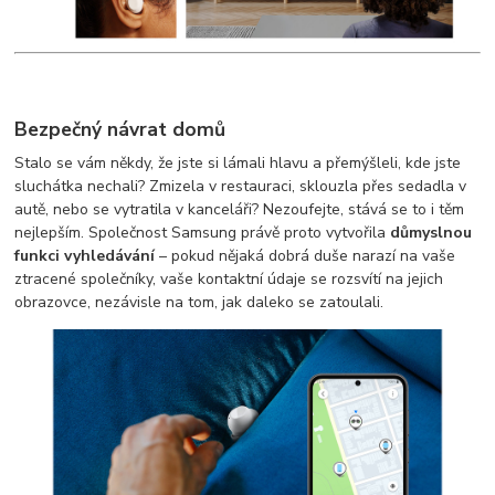
Bezpečný návrat domů
Stalo se vám někdy, že jste si lámali hlavu a přemýšleli, kde jste
sluchátka nechali? Zmizela v restauraci, sklouzla přes sedadla v
autě, nebo se vytratila v kanceláři? Nezoufejte, stává se to i těm
nejlepším. Společnost Samsung právě proto vytvořila
důmyslnou
funkci vyhledávání
– pokud nějaká dobrá duše narazí na vaše
ztracené společníky, vaše kontaktní údaje se rozsvítí na jejich
obrazovce, nezávisle na tom, jak daleko se zatoulali.