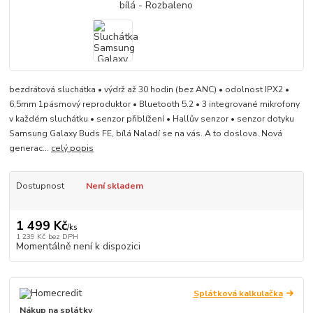
bezdrátová sluchátka • výdrž až 30 hodin (bez ANC) • odolnost IPX2 •
6,5mm 1pásmový reproduktor • Bluetooth 5.2 • 3 integrované mikrofony
v každém sluchátku • senzor přiblížení • Hallův senzor • senzor dotyku
Samsung Galaxy Buds FE, bílá Naladí se na vás. A to doslova. Nová
generac...
celý popis
Dostupnost
Není skladem
1 499 Kč
/
ks
1 239 Kč
bez DPH
Momentálně není k dispozici
Splátková kalkulačka
Nákup na splátky