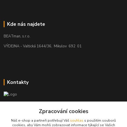
Kde nás najdete
BEATman, s.r.o.
VÝDEJNA - Valtická 1644/36, Mikulov 692 01
Kontakty
beatman.cz
Zpracování cookies
mail: Po-Pá:9-15h-POUZE PRAC. DNY
Náš e-shop a partneři potřebují Váš
souhlas
s použitím souborů
cookies, aby Vám mohli zobrazovat informace týkající se Vašich