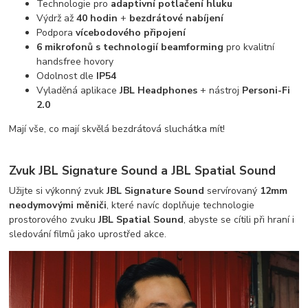
Technologie pro
adaptivní potlačení hluku
Výdrž až
40 hodin
+
bezdrátové nabíjení
Podpora
vícebodového připojení
6 mikrofonů s technologií beamforming
pro kvalitní
handsfree hovory
Odolnost dle
IP54
Vyladěná aplikace
JBL Headphones
+ nástroj
Personi-Fi
2.0
Mají vše, co mají skvělá bezdrátová sluchátka mít!
Zvuk JBL Signature Sound a JBL Spatial Sound
Užijte si výkonný zvuk
JBL Signature Sound
servírovaný
12mm
neodymovými měniči
, které navíc doplňuje technologie
prostorového zvuku
JBL Spatial Sound
, abyste se cítili při hraní i
sledování filmů jako uprostřed akce.