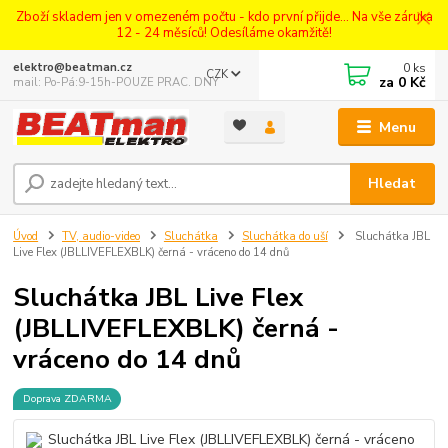
Zboží skladem jen v omezeném počtu - kdo první přijde... Na vše záruka
12 - 24 měsíců! Odesíláme okamžitě!
0
ks
elektro@beatman.cz
CZK
za
0 Kč
mail: Po-Pá:9-15h-POUZE PRAC. DNY
Menu
Hledat
Úvod
TV, audio-video
Sluchátka
Sluchátka do uší
Sluchátka JBL
Live Flex (JBLLIVEFLEXBLK) černá - vráceno do 14 dnů
Sluchátka JBL Live Flex
(JBLLIVEFLEXBLK) černá -
vráceno do 14 dnů
Doprava ZDARMA