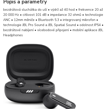
Popis a parametry
bezdrátová sluchátka do uší • výdrž až 40 hod • frekvence 20 až
20 000 Hz • citlivost 101 dB • impedance 32 ohmů • technologie
ANC • 12mm měniče • Bluetooth 5.3 • integrovaný mikrofon •
technologie JBL Pro Sound a JBL Spatial Sound • odolnost IP54 •
bezdrátové nabíjení • vícebodové připojení • mobilní aplikace JBL
Headphones