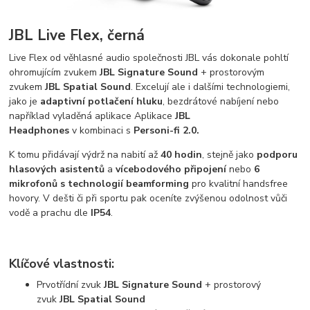
JBL Live Flex, černá
Live Flex od věhlasné audio společnosti JBL vás dokonale pohltí
ohromujícím zvukem
JBL Signature Sound
+ prostorovým
zvukem
JBL Spatial Sound
. Excelují ale i dalšími technologiemi,
jako je
adaptivní potlačení hluku
, bezdrátové nabíjení nebo
například vyladěná aplikace Aplikace
JBL
Headphones
v kombinaci s
Personi-fi 2.0.
K tomu přidávají výdrž na nabití až
40 hodin
, stejně jako
podporu
hlasových asistentů
a
vícebodového připojení
nebo
6
mikrofonů s technologií beamforming
pro kvalitní handsfree
hovory. V dešti či při sportu pak oceníte zvýšenou odolnost vůči
vodě a prachu dle
IP54
.
Klíčové vlastnosti:
Prvotřídní zvuk
JBL Signature Sound
+ prostorový
zvuk
JBL Spatial Sound