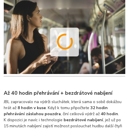
Až 40 hodin přehrávání + bezdrátové nabíjení
JBL zapracovalo na výdrži sluchátek, která sama o sobě dokážou
hrát až
8
hodin v kuse
. Když k tomu připočtete
32
hodin
přehrávání zásluhou pouzdra
, činí celková výdrž až
40 hodin
.
K dispozici je navíc i technologie
bezdrátové nabíjení
, jež už po
15 minutách nabíjení zajistí možnost poslouchat hudbu další čtyři