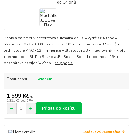
Popis a parametry bezdrátová sluchátka do uší • výdrž až 40 hod •
frekvence 20 až 20 000 Hz • citlivost 101 dB • impedance 32 ohmů •
technologie ANC • 12mm měniče • Bluetooth 5.3 • integrovaný mikrofon
• technologie JBL Pro Sound a JBL Spatial Sound • odolnost IP54 •
bezdrátové nabíjení • víceb...
celý popis
Dostupnost
Skladem
1 599 Kč
/
ks
1 321 Kč
bez DPH
Přidat do košíku
Splátková kalkulačka