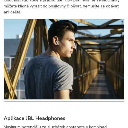
Odolnost vůči vodě a prachu dle
IP54
znamená, že se sluchátky
můžete klidně vyrazit do posilovny či běhat, nemusíte se obávat
ani deště.
Aplikace JBL Headphones
Maximum potenciálu ze sluchátek dostanete v kombinaci