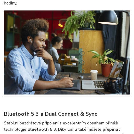
hodiny.
Bluetooth 5.3 a Dual Connect & Sync
Stabilní bezdrátové připojení s excelentním dosahem přináší
technologie
Bluetooth 5.3
. Díky tomu také můžete
přepínat