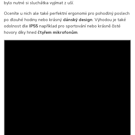
bylo nutné si sluchátka vyjímat z uší.
Oceníte u nich ale také perfektní ergonomii pro pohodlný poslech
po dlouhé hodiny nebo krásný
dánský design
. Výhodou je také
odolnost dle
IP55
například pro sportování nebo krásně čisté
hovory díky hned
čtyřem mikrofonům
.