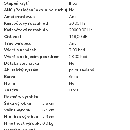
Stupeň krytí
IP55
ANC (Potlačení okolního ruchu)
Ne
Ambientní zvuk
Ano
Kmitočtový rozsah od
20,00 Hz
Kmitočtový rozsah do
20000,00 Hz
Citlivost
118,00 dB
True wireless
Ano
Výdrž sluchátek
7,00 hod.
Výdrž s nabíjecím pouzdrem
28,00 hod.
Dětská sluchátka
Ne
Akustický systém
polouzavřený
Barva
šedá
Herní
Ne
Značky
Jabra
Rozměry výrobku
Šířka výrobku
3.5 cm
Výška výrobku
6.4 cm
Hloubka výrobku
2.9 cm
Hmotnost výrobku
0.0 kg