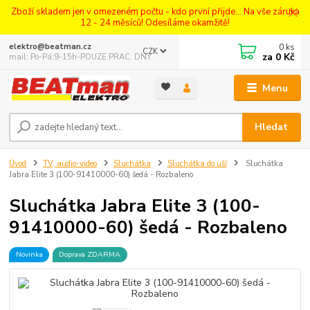
Zboží skladem jen v omezeném počtu - kdo první přijde... Na vše záruka
12 - 24 měsíců! Odesíláme okamžitě!
0
ks
elektro@beatman.cz
CZK
za
0 Kč
mail: Po-Pá:9-15h-POUZE PRAC. DNY
Menu
Hledat
Úvod
TV, audio-video
Sluchátka
Sluchátka do uší
Sluchátka
Jabra Elite 3 (100-91410000-60) šedá - Rozbaleno
Sluchátka Jabra Elite 3 (100-
91410000-60) šedá - Rozbaleno
Novinka
Doprava ZDARMA