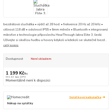
bezdrátová sluchátka • výdrž až 28 hod. • frekvence 20 Hz až 20 kHz •
citlivost 118 dB • odolnost IP55 • 6mm měniče • Bluetooth • integrovaný
mikrofon • technologie příposlechu HearThrough Jabra Elite 3, šedá
Užívejte si skvělou hudbu a hovory kdykoli a kdekoli se skutečně bezd...
celý popis
Dostupnost
Není skladem
1 199 Kč
/
ks
991 Kč
bez DPH
Momentálně není k dispozici
Splátková kalkulačka
Nákup na splátky