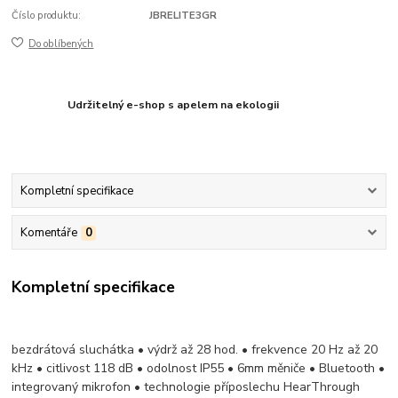
Číslo produktu:
JBRELITE3GR
Do oblíbených
Udržitelný e-shop s apelem na ekologii
Kompletní specifikace
Komentáře
0
Kompletní specifikace
bezdrátová sluchátka • výdrž až 28 hod. • frekvence 20 Hz až 20
kHz • citlivost 118 dB • odolnost IP55 • 6mm měniče • Bluetooth •
integrovaný mikrofon • technologie příposlechu HearThrough