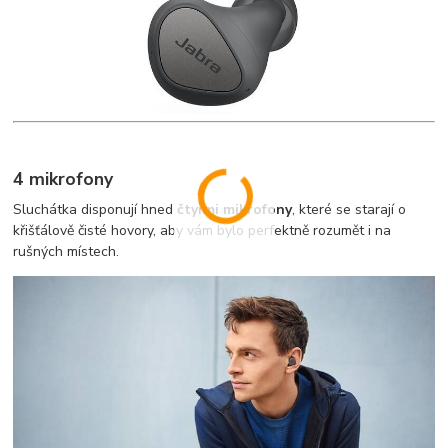
4 mikrofony
Sluchátka disponují hned
čtyřmi mikrofony
, které se starají o
křišťálově čisté hovory, aby vám bylo perfektně rozumět i na
rušných místech.