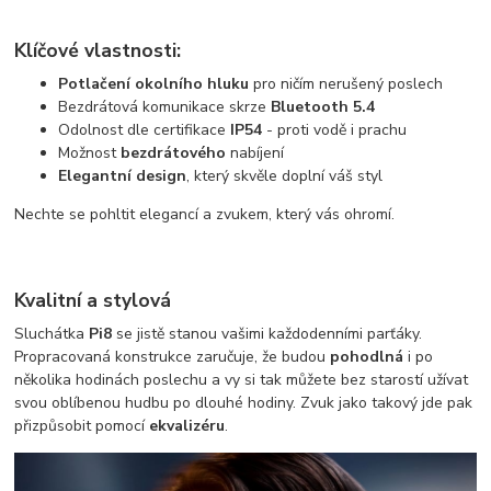
Klíčové vlastnosti:
Potlačení okolního hluku
pro ničím nerušený poslech
Bezdrátová komunikace skrze
Bluetooth 5.4
Odolnost dle certifikace
IP54
- proti vodě i prachu
Možnost
bezdrátového
nabíjení
Elegantní design
, který skvěle doplní váš styl
Nechte se pohltit elegancí a zvukem, který vás ohromí.
Kvalitní a stylová
Sluchátka
Pi8
se jistě stanou vašimi každodenními parťáky.
Propracovaná konstrukce zaručuje, že budou
pohodlná
i po
několika hodinách poslechu a vy si tak můžete bez starostí užívat
svou oblíbenou hudbu po dlouhé hodiny. Zvuk jako takový jde pak
přizpůsobit pomocí
ekvalizéru
.