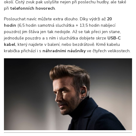
okolí. Čistý zvuk pak uslyšíte nejen při poslechu hudby, ale také
při
telefonních hovorech
.
Poslouchat navíc můžete extra dlouho. Díky výdrži až
20
hodin
(6,5 hodin samotná sluchátka + 13,5 hodin nabíjecí
pouzdro) jim šťáva jen tak nedojde. Až se tak přeci jen stane,
jednoduše pouzdro a s ním i sluchátka dobijete skrze
USB-C
kabel
, který najdete v balení, nebo bezdrátově. Krmě kabelu
krabička přichází i s
náhradními náušníky
ve čtyřech velikostech.