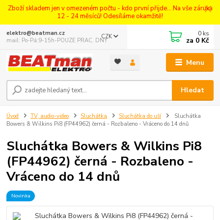
Zboží skladem jen v omezeném počtu - kdo první přijde... Na vše záruka
12 - 24 měsíců! Odesíláme okamžitě!
0
ks
elektro@beatman.cz
CZK
za
0 Kč
mail: Po-Pá:9-15h-POUZE PRAC. DNY
Menu
Hledat
Úvod
TV, audio-video
Sluchátka
Sluchátka do uší
Sluchátka
Bowers & Wilkins Pi8 (FP44962) černá - Rozbaleno - Vráceno do 14 dnů
Sluchátka Bowers & Wilkins Pi8
(FP44962) černá - Rozbaleno -
Vráceno do 14 dnů
Novinka