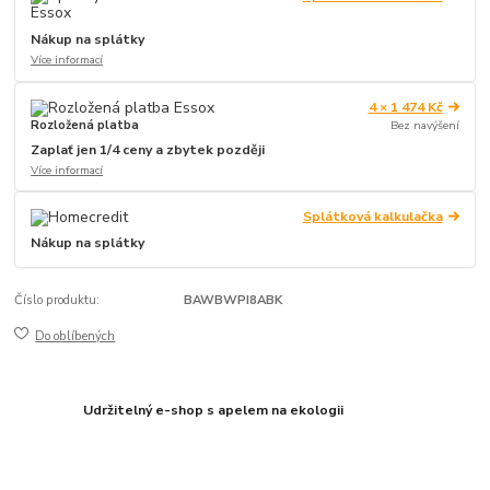
Nákup na splátky
Více informací
4 × 1 474 Kč
Rozložená platba
Bez navýšení
Zaplať jen 1/4 ceny a zbytek později
Více informací
Splátková kalkulačka
Nákup na splátky
Číslo produktu:
BAWBWPI8ABK
Do oblíbených
Udržitelný e-shop s apelem na ekologii