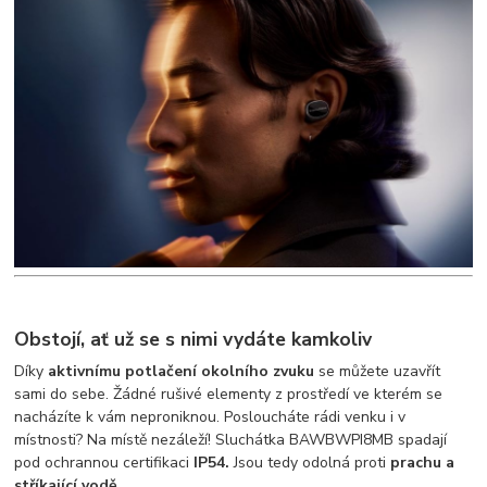
Obstojí, ať už se s nimi vydáte kamkoliv
Díky
aktivnímu potlačení okolního zvuku
se můžete uzavřít
sami do sebe. Žádné rušivé elementy z prostředí ve kterém se
nacházíte k vám neproniknou. Posloucháte rádi venku i v
místnosti? Na místě nezáleží! Sluchátka BAWBWPI8MB spadají
pod ochrannou certifikaci
IP54.
Jsou tedy odolná proti
prachu a
stříkající vodě.