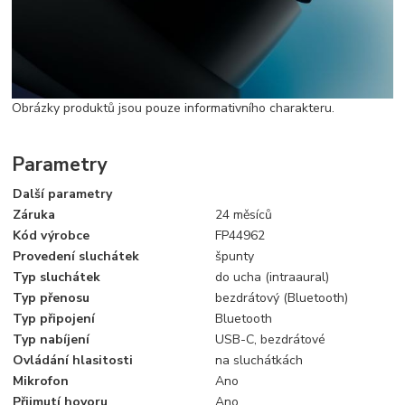
Obrázky produktů jsou pouze informativního charakteru.
Parametry
Další parametry
Záruka
24 měsíců
Kód výrobce
FP44962
Provedení sluchátek
špunty
Typ sluchátek
do ucha (intraaural)
Typ přenosu
bezdrátový (Bluetooth)
Typ připojení
Bluetooth
Typ nabíjení
USB-C, bezdrátové
Ovládání hlasitosti
na sluchátkách
Mikrofon
Ano
Přijmutí hovoru
Ano