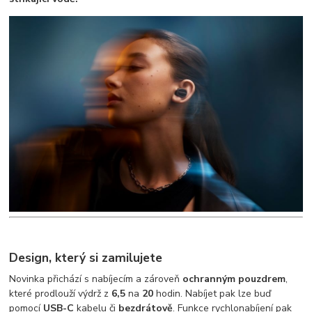
Design, který si zamilujete
Novinka přichází s nabíjecím a zároveň
ochranným pouzdrem
,
které prodlouží výdrž z
6,5
na
20
hodin. Nabíjet pak lze buď
pomocí
USB-C
kabelu či
bezdrátově
. Funkce rychlonabíjení pak