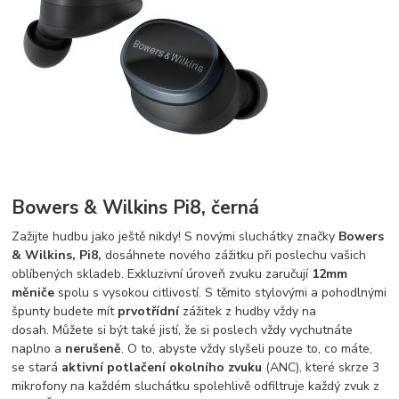
Bowers & Wilkins Pi8, černá
Zažijte hudbu jako ještě nikdy! S novými sluchátky značky
Bowers
& Wilkins, Pi8,
dosáhnete nového zážitku při poslechu vašich
oblíbených skladeb. Exkluzivní úroveň zvuku zaručují
12mm
měniče
spolu s vysokou citlivostí. S těmito stylovými a pohodlnými
špunty budete mít
prvotřídní
zážitek z hudby vždy na
dosah. Můžete si být také jistí, že si poslech vždy vychutnáte
naplno a
nerušeně
. O to, abyste vždy slyšeli pouze to, co máte,
se stará
aktivní potlačení okolního zvuku
(ANC), které skrze 3
mikrofony na každém sluchátku spolehlivě odfiltruje každý zvuk z