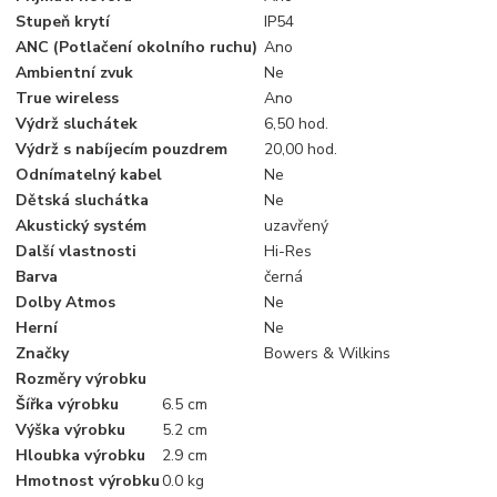
Stupeň krytí
IP54
ANC (Potlačení okolního ruchu)
Ano
Ambientní zvuk
Ne
True wireless
Ano
Výdrž sluchátek
6,50 hod.
Výdrž s nabíjecím pouzdrem
20,00 hod.
Odnímatelný kabel
Ne
Dětská sluchátka
Ne
Akustický systém
uzavřený
Další vlastnosti
Hi-Res
Barva
černá
Dolby Atmos
Ne
Herní
Ne
Značky
Bowers & Wilkins
Rozměry výrobku
Šířka výrobku
6.5 cm
Výška výrobku
5.2 cm
Hloubka výrobku
2.9 cm
Hmotnost výrobku
0.0 kg