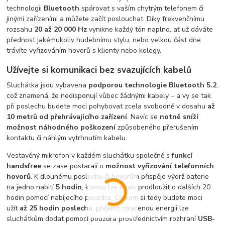
technologii
Bluetooth
spárovat s vaším chytrým telefonem či
jinými zařízeními a můžete začít poslouchat. Díky frekvenčnímu
rozsahu
20 až 20 000 Hz
vynikne každý tón naplno, ať už dáváte
přednost jakémukoliv hudebnímu stylu, nebo velkou část dne
trávíte vyřizováním hovorů s klienty nebo kolegy.
Užívejte si komunikaci bez svazujících kabelů
Sluchátka jsou vybavena
podporou technologie Bluetooth 5.2
,
což znamená, že nedisponují vůbec žádnými kabely – a vy se tak
při poslechu budete moci pohybovat zcela svobodně v dosahu
až
10 metrů od přehrávajícího zařízení
. Navíc se
notně sníží
možnost náhodného poškození
způsobeného přerušením
kontaktu či náhlým vytrhnutím kabelu.
Vestavěný mikrofon v každém sluchátku společně s
funkcí
handsfree
se zase postarají o
možnost vyřizování telefonních
hovorů
. K dlouhému poslechu či hovorům přispěje výdrž baterie
na jedno nabití
5 hodin
, kterou lze navíc prodloužit o dalších 20
hodin pomocí nabíjecího pouzdra. Celkem si tedy budete moci
užít
až 25 hodin poslechu
, přičemž ztracenou energii lze
sluchátkům dodat pomocí pouzdra prostřednictvím rozhraní
USB-