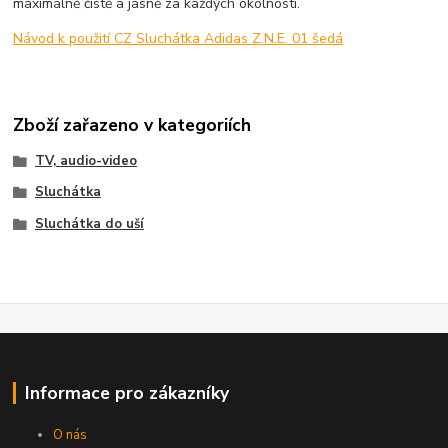
maximálně čistě a jasně za každých okolností.
Návod k použití CZ Sluchátka Adidas Z.N.E. 01 šedá
Zboží zařazeno v kategoriích
TV, audio-video
Sluchátka
Sluchátka do uší
Informace pro zákazníky
O nás