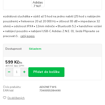
ezdrátová sluchátka • výdrž až 5 hod na jedno nabití (25 hod s nabíjecím
pouzdrem) • frekvence 20 až 20 000 Hz • citlivost 93 dB • impedance 32
ohmů • odolnost IPX4 • 12mm měniče • Bluetooth 5.2 • handsfree volání
• nabíjecí pouzdro • nabíjení USB-C Adidas Z.N.E. 01, šedá Připravte se
pracovat či...
celý popis
Dostupnost
Skladem
599 Kč
/
ks
495 Kč
bez DPH
Přidat do košíku
Číslo produktu:
ADIZNETWS
EAN kód:
7340055384490
Do oblíbených