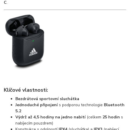
C
.
Klíčové vlastnosti:
Bezdrátová sportovní sluchátka
Jednoduché připojení
s podporou technologie
Bluetooth
5.2
Výdrž až 4,5 hodiny na jedno nabití
(celkem
25 hodin
s
nabíjecím pouzdrem)
Konstrukce s odolností
IPX4
(sluchátka) a
IPX3
(nabíjecí