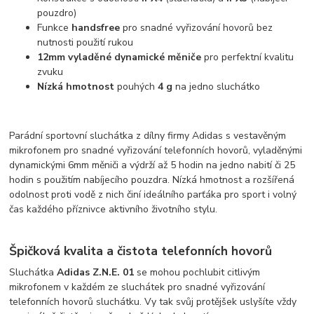
pouzdro)
Funkce
handsfree
pro snadné vyřizování hovorů bez
nutnosti použití rukou
12mm vyladěné dynamické měniče
pro perfektní kvalitu
zvuku
Nízká hmotnost
pouhých
4 g
na jedno sluchátko
Parádní sportovní sluchátka z dílny firmy Adidas s vestavěným
mikrofonem pro snadné vyřizování telefonních hovorů, vyladěnými
dynamickými 6mm měniči a výdrží až 5 hodin na jedno nabití či 25
hodin s použitím nabíjecího pouzdra. Nízká hmotnost a rozšířená
odolnost proti vodě z nich činí ideálního parťáka pro sport i volný
čas každého příznivce aktivního životního stylu.
Špičková kvalita a čistota telefonních hovorů
Sluchátka
Adidas Z.N.E. 01
se mohou pochlubit citlivým
mikrofonem v každém ze sluchátek pro snadné vyřizování
telefonních hovorů sluchátku. Vy tak svůj protějšek uslyšíte vždy