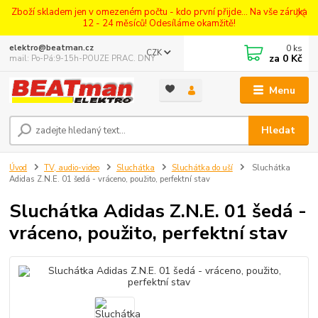
Zboží skladem jen v omezeném počtu - kdo první přijde... Na vše záruka
12 - 24 měsíců! Odesíláme okamžitě!
0
ks
elektro@beatman.cz
CZK
za
0 Kč
mail: Po-Pá:9-15h-POUZE PRAC. DNY
Menu
Hledat
Úvod
TV, audio-video
Sluchátka
Sluchátka do uší
Sluchátka
Adidas Z.N.E. 01 šedá - vráceno, použito, perfektní stav
Sluchátka Adidas Z.N.E. 01 šedá -
vráceno, použito, perfektní stav