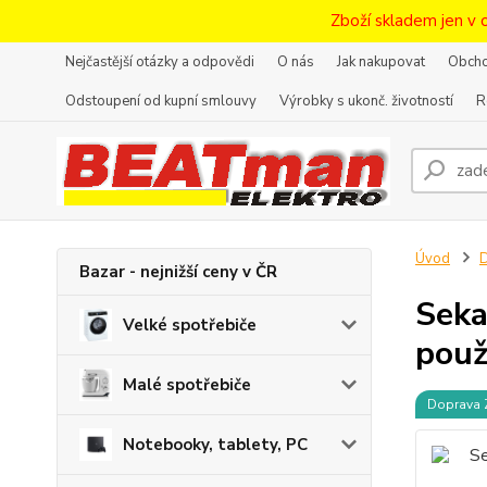
Zboží skladem jen v 
Nejčastější otázky a odpovědi
O nás
Jak nakupovat
Obcho
Odstoupení od kupní smlouvy
Výrobky s ukonč. životností
R
Úvod
D
Bazar - nejnižší ceny v ČR
Seka
Velké spotřebiče
použ
Malé spotřebiče
Doprava
Notebooky, tablety, PC