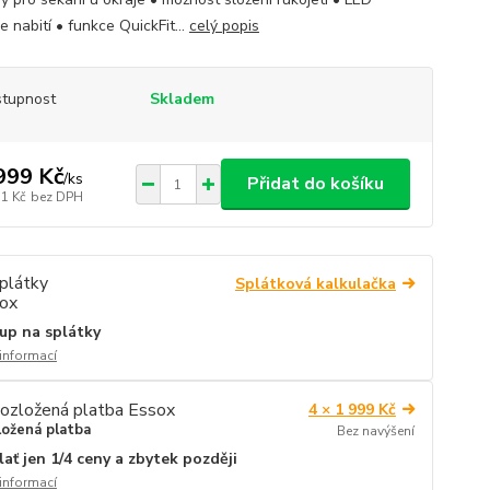
e nabití • funkce QuickFit...
celý popis
tupnost
Skladem
999 Kč
/
ks
Přidat do košíku
11 Kč
bez DPH
Splátková kalkulačka
up na splátky
 informací
4 × 1 999 Kč
ložená platba
Bez navýšení
lať jen 1/4 ceny a zbytek později
 informací