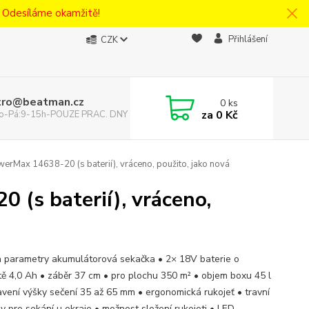
! Odesíláme okamžitě!
Přihlášení
CZK
tro@beatman.cz
0
ks
za
0 Kč
 Po-Pá:9-15h-POUZE PRAC. DNY
rMax 14638-20 (s baterií), vráceno, použito, jako nová
(s baterií), vráceno,
a parametry akumulátorová sekačka • 2× 18V baterie o
tě 4,0 Ah • záběr 37 cm • pro plochu 350 m² • objem boxu 45 l
avení výšky sečení 35 až 65 mm • ergonomická rukojeť • travní
y pro sekání u okraje • možnost složení rukojeti • LED