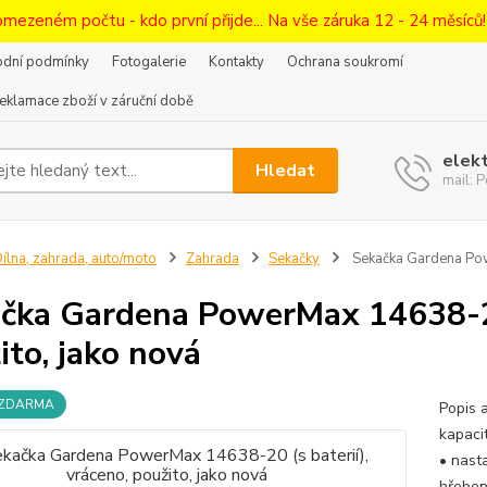
omezeném počtu - kdo první přijde... Na vše záruka 12 - 24 měsíců
dní podmínky
Fotogalerie
Kontakty
Ochrana soukromí
eklamace zboží v záruční době
elek
Hledat
mail:
ílna, zahrada, auto/moto
Zahrada
Sekačky
Sekačka Gardena Powe
čka Gardena PowerMax 14638-20 
ito, jako nová
 ZDARMA
Popis 
kapaci
• nast
hřeben