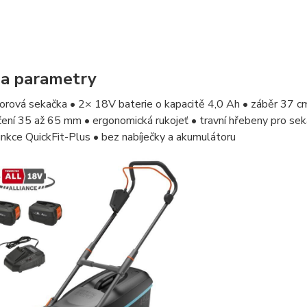
 a parametry
rová sekačka • 2× 18V baterie o kapacitě 4,0 Ah • záběr 37 cm
ení 35 až 65 mm • ergonomická rukojeť • travní hřebeny pro seká
funkce QuickFit-Plus • bez nabíječky a akumulátoru