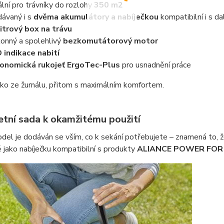
ální pro trávníky do rozlohy
350 m2
ávaný i s
dvěma
akumulátory a nabíječkou
kompatibilní i s d
itrový box na trávu
onný a spolehlivý
bezkomutátorový motor
 indikace nabití
onomická rukojeť ErgoTec-Plus
pro usnadnění práce
ako ze žurnálu, přitom s maximálním komfortem.
tní sada k okamžitému použití
el je dodáván se vším, co k sekání potřebujete – znamená to, ž
 jako nabíječku kompatibilní s produkty
ALIANCE POWER FOR