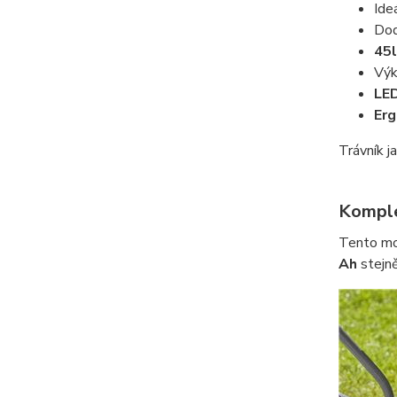
Ide
Dod
45l
Výk
LED
Erg
Trávník j
Komple
Tento mod
Ah
stejně