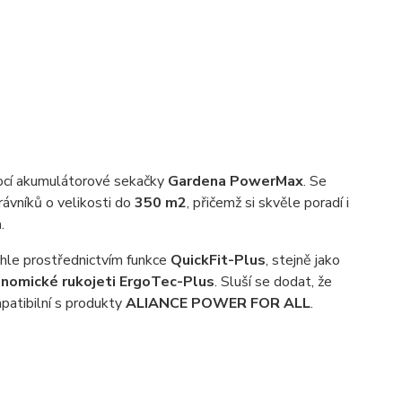
mocí akumulátorové sekačky
Gardena PowerMax
. Se
rávníků o velikosti do
350 m2
, přičemž si skvěle poradí i
m
.
hle prostřednictvím funkce
QuickFit-Plus
, stejně jako
onomické rukojeti ErgoTec-Plus
. Sluší se dodat, že
atibilní s produkty
ALIANCE POWER FOR ALL
.