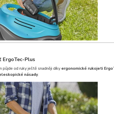
ť ErgoTec-Plus
 půjde od ruky ještě snadněji díky
ergonomické rukojeti Erg
eleskopické násady
.