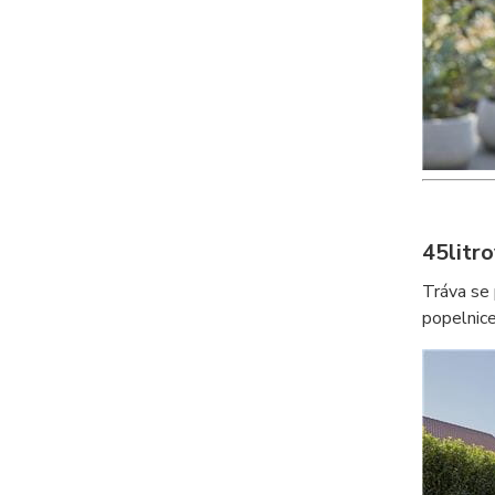
45litro
Tráva se 
popelnic