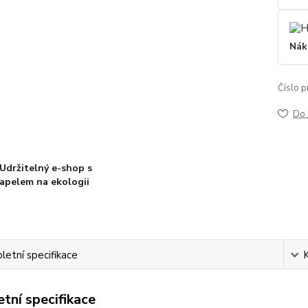
Nák
Číslo p
Do 
Udržitelný e-shop s
apelem na ekologii
etní specifikace
tní specifikace