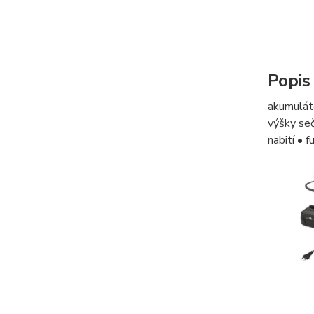
Popis
akumuláto
výšky seč
nabití • 