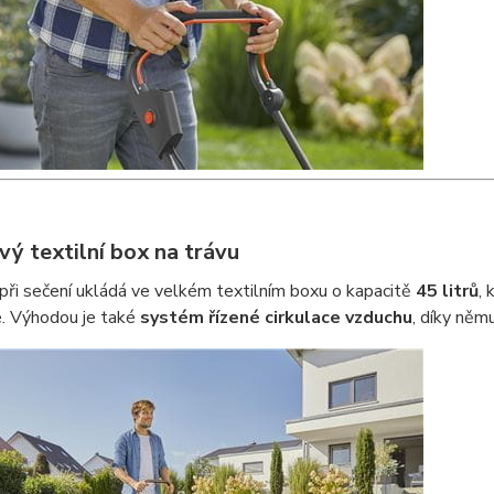
vý textilní box na trávu
při sečení ukládá ve velkém textilním boxu o kapacitě
45 litrů
,
e. Výhodou je také
systém řízené cirkulace vzduchu
, díky něm