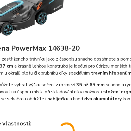
ena PowerMax 14638-20
 zastřiženého trávníku jako z časopisu snadno dosáhnete s po
37 cm
a krásně lehkou konstrukcí je ideální pro údržbu menších t
m u okrajů plotu či obrubníků díky speciálním
travním hřebenů
můžete vybrat výšku sečení v rozmezí
35 až 65 mm
snadno a ryc
nout na úsporu místa při skladování díky možnosti
složení erg
 se sekačkou obdržíte i
nabíječku
a hned
dva akumulátory
komp
 vlastnosti: