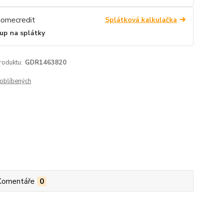
Splátková kalkulačka
up na splátky
roduktu:
GDR1463820
oblíbených
Komentáře
0