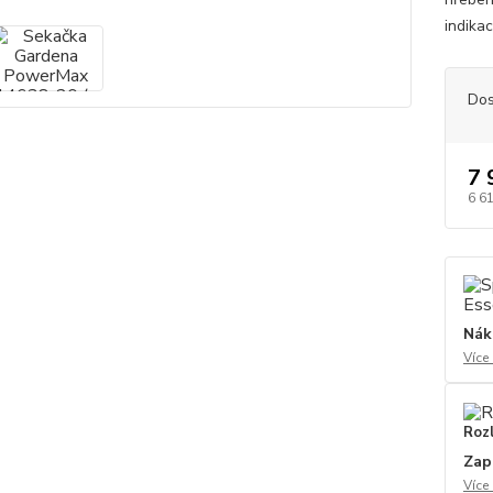
indikac
Dos
7 
6 6
Nák
Více
Roz
Zap
Více