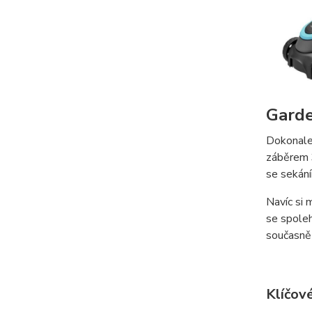
Gard
Dokonale
záběrem
se sekání
Navíc si 
se spoleh
současně
Klíčové