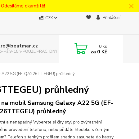
! Odesíláme okamžitě!
Přihlášení
CZK
tro@beatman.cz
0
ks
za
0 Kč
 Po-Pá:9-15h-POUZE PRAC. DNY
 A22 5G (EF-QA226TTEGEU) průhledný
6TTEGEU) průhledný
 na mobil Samsung Galaxy A22 5G (EF-
26TTEGEU) průhledný
tní a nenápadný Vyberete si čirý styl pro zvýraznění
ého provedení telefonu, nebo přidáte hloubku s černým
em? Telefon s tenkým profilem snadno zasunete do kapsy