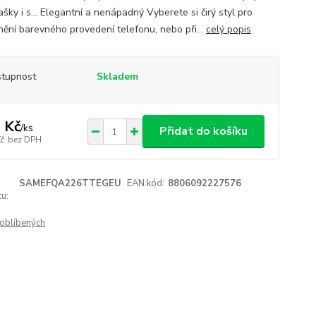
ašky i s… Elegantní a nenápadný Vyberete si čirý styl pro
nění barevného provedení telefonu, nebo při...
celý popis
tupnost
Skladem
 Kč
/
ks
Přidat do košíku
Kč
bez DPH
SAMEFQA226TTEGEU
EAN kód:
8806092227576
u:
oblíbených