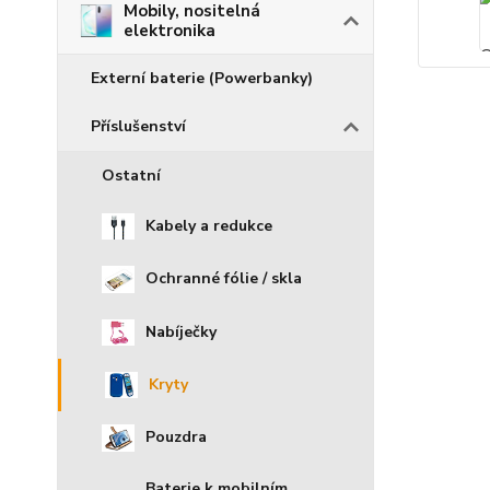
Mobily, nositelná
elektronika
Externí baterie (Powerbanky)
Příslušenství
Ostatní
Kabely a redukce
Ochranné fólie / skla
Nabíječky
Kryty
Pouzdra
Baterie k mobilním