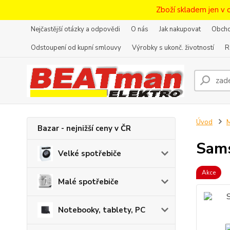
Zboží skladem jen v 
Nejčastější otázky a odpovědi
O nás
Jak nakupovat
Obcho
Odstoupení od kupní smlouvy
Výrobky s ukonč. životností
R
Úvod
M
Bazar - nejnižší ceny v ČR
Sam
Velké spotřebiče
Akce
Malé spotřebiče
Notebooky, tablety, PC