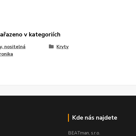
zařazeno v kategoriích
y, nositelná
Kryty
ronika
Kde nás najdete
BEATman, s.r.o.