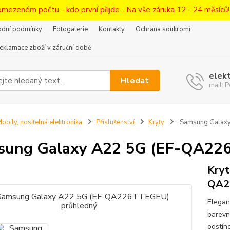
omezeném počtu - kdo první přijde... Na vše záruka 12 - 24 měsíců
dní podmínky
Fotogalerie
Kontakty
Ochrana soukromí
eklamace zboží v záruční době
elek
Hledat
mail:
obily, nositelná elektronika
Příslušenství
Kryty
Samsung Galaxy
sung Galaxy A22 5G (EF-QA22
Kryt
QA2
Elegan
barevn
odstín