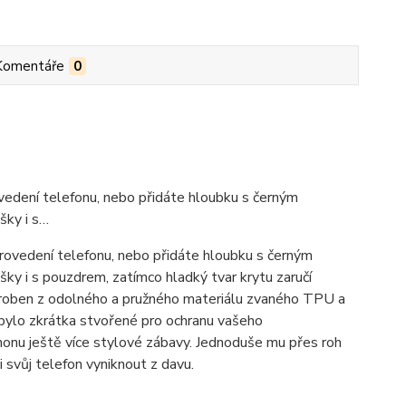
Komentáře
0
ovedení telefonu, nebo přidáte hloubku s černým
šky i s…
provedení telefonu, nebo přidáte hloubku s černým
y i s pouzdrem, zatímco hladký tvar krytu zaručí
yroben z odolného a pružného materiálu zvaného TPU a
 bylo zkrátka stvořené pro ochranu vašeho
nu ještě více stylové zábavy. Jednoduše mu přes roh
 svůj telefon vyniknout z davu.