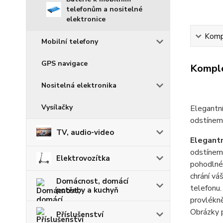
telefonům a nositelné
elektronice
Kompl
Mobilní telefony
GPS navigace
Komple
Nositelná elektronika
Vysílačky
Elegantní
odstínem
TV, audio-video
Elegant
odstínem?
Elektrovozítka
pohodlné 
chrání vá
Domácnost, domácí
telefonu
potřeby a kuchyň
provlékně
Obrázky p
Příslušenství