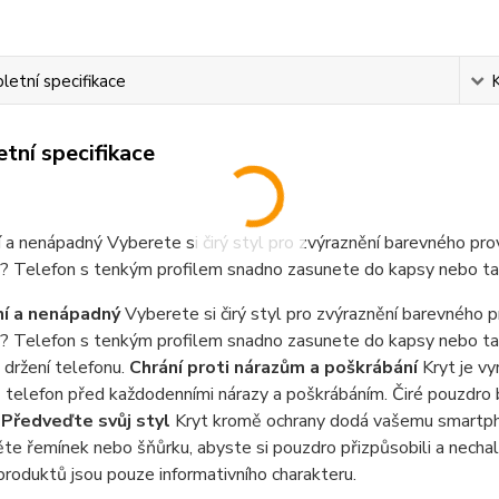
etní specifikace
tní specifikace
 a nenápadný Vyberete si čirý styl pro zvýraznění barevného pr
? Telefon s tenkým profilem snadno zasunete do kapsy nebo ta
ní a nenápadný
Vyberete si čirý styl pro zvýraznění barevného 
 Telefon s tenkým profilem snadno zasunete do kapsy nebo tašk
držení telefonu.
Chrání proti nárazům a poškrábání
Kryt je v
š telefon před každodenními nárazy a poškrábáním. Čiré pouzdro
.
Předveďte svůj styl
Kryt kromě ochrany dodá vašemu smartpho
te řemínek nebo šňůrku, abyste si pouzdro přizpůsobili a nechali
roduktů jsou pouze informativního charakteru.