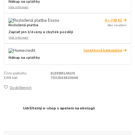
Nákup na splátky
Více informací
4 × 749 Kč
Rozložená platba
Bez navýšení
Zaplať jen 1/4 ceny a zbytek později
Více informací
Splátková kalkulačka
Nákup na splátky
Číslo produktu:
ELEEB61A5UG
EAN kód:
7332543823048
Do oblíbených
Udržitelný e-shop s apelem na ekologii