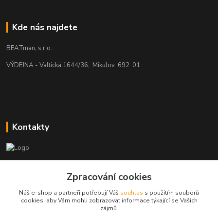
Kde nás najdete
BEATman, s.r.o.
VÝDEJNA - Valtická 1644/36, Mikulov 692 01
Kontakty
beatman.cz
Zpracování cookies
mail: Po-Pá:9-15h-POUZE PRAC. DNY
Náš e-shop a partneři potřebují Váš
souhlas
s použitím souborů
cookies, aby Vám mohli zobrazovat informace týkající se Vašich
elektro@beatman.cz
zájmů.