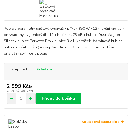
Popis a parametry sáčkový vysavač • příkon 850 W • 12m akční radius •
omyvatelný hygienický filtr 12 • hlučnost 73 dB • hubice Dust Magnet
Silent • hubice Parketto Pro • hubice 3 v 1 (kartáček, štěrbinová hubice,
hubice na čalounění) • souprava Animal Kit • turbo hubice • držák na
příslušenství...
celý popis
Dostupnost
Skladem
2 999 Kč
/
ks
2 479 Kč
bez DPH
Přidat do košíku
Splátková kalkulačka