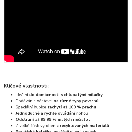
Klíčové vlastnosti:
Ideální
do domácnosti s chlupatými miláčky
Dodáván s nástavci
na různé typy povrchů
Speciální hubice
zachytí až 100 % prachu
Jednoduché a rychlé ovládání
nohou
Odstraní až 99,99 % malých nečistot
Z velké části vyroben
z recyklovaných materiálů
Praktická kolečka
umožňují plynulý pohyb