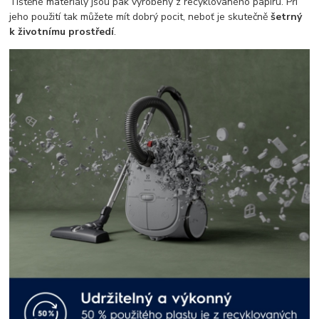
Tištěné materiály jsou pak vyrobeny z recyklovaného papíru. Při
jeho použití tak můžete mít dobrý pocit, neboť je skutečně
šetrný
k životnímu prostředí
.