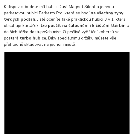
K dispozici budete mít hubici Dust Magnet Silent a jemnou
parketovou hubici Parketto Pro, která se hodí
na všechny typy
tvrdých podlah
. Jistě oceníte také praktickou hubici 3 v 1, která
obsahuje kartáček,
lze použít na čalounění i k čištění štěrbin
a
dalších těžko dostupných míst. O pečlivé vyčištění koberců se
postará
turbo hubice
. Díky speciálnímu držáku můžete vše
přehledně skladovat na jednom místě.