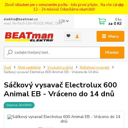
Zboží skladem jen v omezeném počtu - kdo první přijde... Na vše záruka
12 - 24 měsíců! Odesíláme okamžitě!
0
ks
elektro@beatman.cz
CZK
za
0 Kč
mail: Po-Pá:9-15h-POUZE PRAC. DNY
Menu
Hledat
Úvod
Malé spotřebiče
Vysávání a úklid
Podlahové vysavače
Sáčkový vysavač Electrolux 600 Animal EB - Vráceno do 14 dnů
Sáčkový vysavač Electrolux 600
Animal EB - Vráceno do 14 dnů
Doprava ZDARMA