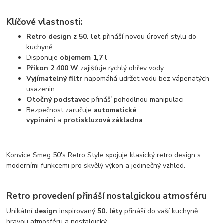
Klíčové vlastnosti:
Retro design z 50. let
přináší novou úroveň stylu do
kuchyně
Disponuje
objemem 1,7 l
Příkon 2 400 W
zajišťuje rychlý ohřev vody
Vyjímatelný filtr
napomáhá udržet vodu bez vápenatých
usazenin
Otočný podstavec
přináší pohodlnou manipulaci
Bezpečnost zaručuje
automatické
vypínání
a
protiskluzová základna
Konvice Smeg 50's Retro Style spojuje klasický retro design s
moderními funkcemi pro skvělý výkon a jedinečný vzhled.
Retro provedení přináší nostalgickou atmosféru
Unikátní
design
inspirovaný
50. léty
přináší do vaší kuchyně
hravou atmosféru a nostalgický