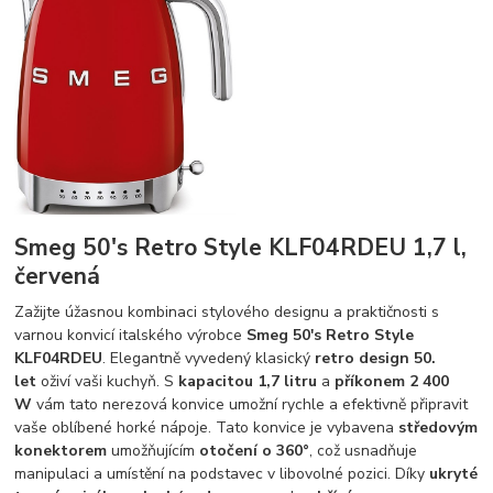
Smeg 50's Retro Style KLF04RDEU 1,7 l,
červená
Zažijte úžasnou kombinaci stylového designu a praktičnosti s
varnou konvicí italského výrobce
Smeg 50's Retro Style
KLF04RDEU
. Elegantně vyvedený klasický
retro design 50.
let
oživí vaši kuchyň. S
kapacitou 1,7 litru
a
příkonem 2 400
W
vám tato nerezová konvice umožní rychle a efektivně připravit
vaše oblíbené horké nápoje. Tato konvice je vybavena
středovým
konektorem
umožňujícím
otočení o 360°
, což usnadňuje
manipulaci a umístění na podstavec v libovolné pozici. Díky
ukryté