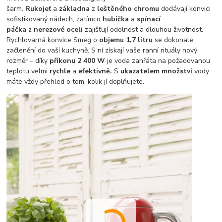
šarm.
Rukojeť
a
základna
z
leštěného chromu
dodávají konvici
sofistikovaný nádech, zatímco
hubička
a
spínací
páčka
z
nerezové oceli
zajišťují odolnost a dlouhou životnost.
Rychlovarná konvice Smeg o
objemu 1,7 litru
se dokonale
začlenění do vaší kuchyně. S ní získají vaše ranní rituály nový
rozměr – díky
příkonu 2 400 W
je voda zahřáta na požadovanou
teplotu velmi
rychle
a
efektivně.
S
ukazatelem množství
vody
máte vždy přehled o tom, kolik jí doplňujete.