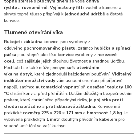
topné spirále
s
plochým dnem
se voda
ohřívá
rychle
a
rovnoměrně. Vyjímatelný filtr
vodního kamene a
skryté topné těleso přispívají k
jednoduché údržbě
a čistotě
konvice.
Tlumené otevírání víka
Rukojeť
i
základna
konvice jsou vyrobeny z
odolného
pochromovaného plastu,
zatímco
hubička
a
spínací
páčka
jsou stejně jako tělo
konvice
vyrobeny z
nerezové
oceli,
což zajišťuje jejich dlouhou životnost a snadnou údržbu.
Pochlubit se také může jemným
soft otevíráním
víka
na
dotyk,
které zjednoduší každodenní používání.
Viditelný
indikátor množství vody
vám usnadní orientaci při přípravě
nápojů, zatímco
automatické vypnutí
při
dosažení teploty 100
°C
chrání konvici před přehřátím. Dalším důležitým bezpečnostním
prvkem, který chrání před případnými riziky, je
pojistka proti
chodu
naprázdno
a
protiskluzová základna.
Konvice má
praktické
rozměry 275 × 226 × 171 mm
a
hmotnost 1,8 kg
. Je
vybavena praktickým
1 metr
dlouhým přívodním
kabelem
pro
snadné umístění ve vaší kuchyni.