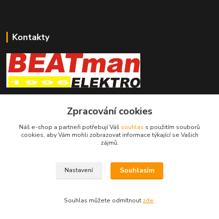
Kontakty
beatman.cz
Zpracování cookies
mail: Po-Pá:9-15h-POUZE PRAC. DNY
Náš e-shop a partneři potřebují Váš
souhlas
s použitím souborů
cookies, aby Vám mohli zobrazovat informace týkající se Vašich
elektro@beatman.cz
zájmů.
Souhlasím
Nastavení
Souhlas můžete odmítnout
zde
.
Vytvořeno na
Eshop-rychle.cz