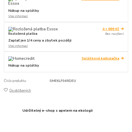
Nákup na splátky
Více informací
4 × 899 Kč
Rozložená platba
Bez navýšení
Zaplať jen 1/4 ceny a zbytek později
Více informací
Splátková kalkulačka
Nákup na splátky
Číslo produktu:
SMEKLF04RDEU
Do oblíbených
Udržitelný e-shop s apelem na ekologii