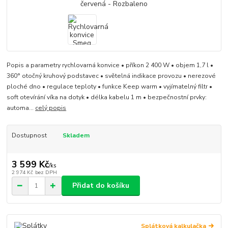
Popis a parametry rychlovarná konvice • příkon 2 400 W • objem 1,7 l •
360° otočný kruhový podstavec • světelná indikace provozu • nerezové
ploché dno • regulace teploty • funkce Keep warm • vyjímatelný filtr •
soft otevírání víka na dotyk • délka kabelu 1 m • bezpečnostní prvky:
automa...
celý popis
Dostupnost
Skladem
3 599 Kč
/
ks
2 974 Kč
bez DPH
Přidat do košíku
Splátková kalkulačka