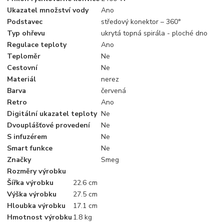
Ukazatel množství vody
Ano
Podstavec
středový konektor – 360°
Typ ohřevu
ukrytá topná spirála - ploché dno
Regulace teploty
Ano
Teploměr
Ne
Cestovní
Ne
Materiál
nerez
Barva
červená
Retro
Ano
Digitální ukazatel teploty
Ne
Dvouplášťové provedení
Ne
S infuzérem
Ne
Smart funkce
Ne
Značky
Smeg
Rozměry výrobku
Šířka výrobku
22.6 cm
Výška výrobku
27.5 cm
Hloubka výrobku
17.1 cm
Hmotnost výrobku
1.8 kg