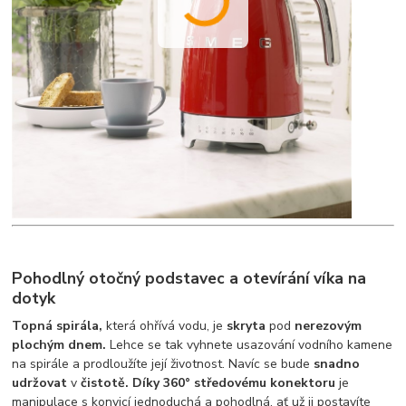
Pohodlný otočný podstavec a otevírání víka na
dotyk
Topná spirála,
která ohřívá vodu, je
skryta
pod
nerezovým
plochým dnem.
Lehce se tak vyhnete usazování vodního kamene
na spirále a prodloužíte její životnost. Navíc se bude
snadno
udržovat
v
čistotě. Díky 360° středovému konektoru
je
manipulace s konvicí jednoduchá a pohodlná, ať už ji postavíte