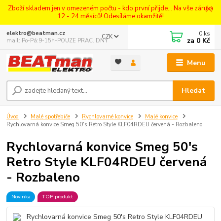
Zboží skladem jen v omezeném počtu - kdo první přijde... Na vše záruka
12 - 24 měsíců! Odesíláme okamžitě!
0
ks
elektro@beatman.cz
CZK
za
0 Kč
mail: Po-Pá:9-15h-POUZE PRAC. DNY
Menu
Hledat
Úvod
Malé spotřebiče
Rychlovarné konvice
Malé konvice
Rychlovarná konvice Smeg 50's Retro Style KLF04RDEU červená - Rozbaleno
Rychlovarná konvice Smeg 50's
Retro Style KLF04RDEU červená
- Rozbaleno
Novinka
TOP produkt