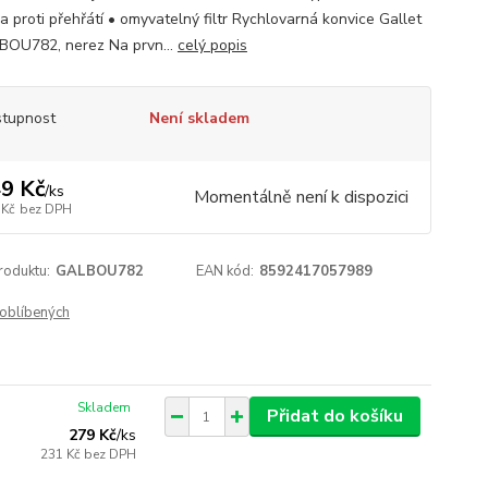
a proti přehřátí • omyvatelný filtr Rychlovarná konvice Gallet
BOU782, nerez Na prvn...
celý popis
tupnost
Není skladem
9 Kč
/
ks
Momentálně není k dispozici
 Kč
bez DPH
roduktu:
GALBOU782
EAN kód:
8592417057989
oblíbených
Skladem
Přidat do košíku
279 Kč
/
ks
231 Kč
bez DPH