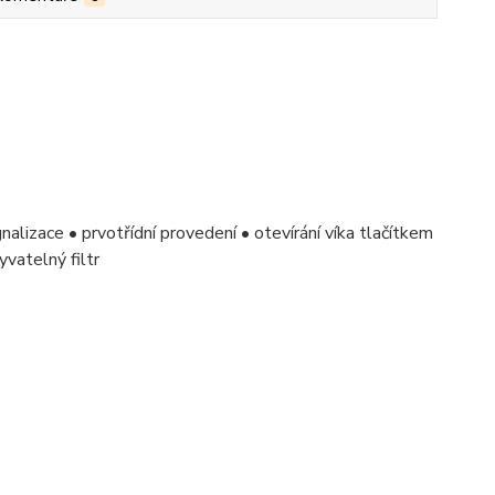
alizace • prvotřídní provedení • otevírání víka tlačítkem
yvatelný filtr