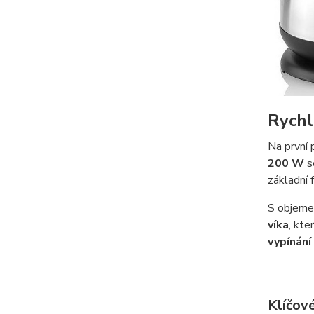
Rychl
Na první 
200 W
s
základní 
S objem
víka
, kte
vypínání
Klíčové