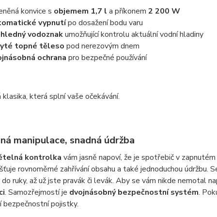
eněná konvice s
objemem 1,7 l
a příkonem
2 200 W
omatické vypnutí
po dosažení bodu varu
hledný vodoznak
umožňující kontrolu aktuální vodní hladiny
yté topné těleso
pod nerezovým dnem
jnásobná ochrana
pro bezpečné používání
klasika, která splní vaše očekávání.
ná manipulace, snadná údržba
ětelná kontrolka
vám jasně napoví, že je spotřebič v zapnutém
šťuje rovnoměrné zahřívání obsahu a také jednoduchou údržbu. 
do ruky, až už jste pravák či levák. Aby se vám nikde nemotal nap
ci
. Samozřejmostí je
dvojnásobný bezpečnostní systém
. Pok
jí bezpečnostní pojistky.