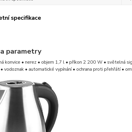
tní specifikace
 a parametry
ná konvice • nerez • objem 1,7 l • příkon 2 200 W • světelná sign
i • vodoznak • automatické vypínání • ochrana proti přehřátí • om