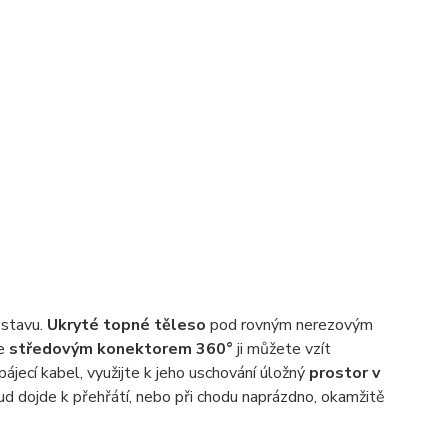
 stavu.
Ukryté topné těleso
pod rovným nerezovým
Se
středovým konektorem 360°
ji můžete vzít
ájecí kabel, využijte k jeho uschování úložný
prostor v
ud dojde k přehřátí, nebo při chodu naprázdno, okamžitě