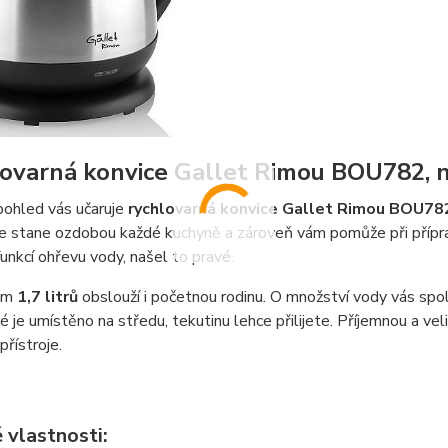
ovarná konvice Gallet Rimou BOU782, 
pohled vás učaruje
rychlovarná konvice Gallet Rimou BOU78
e stane ozdobou každé kuchyně a zároveň vám pomůže při přípra
funkcí ohřevu vody, našel to pravé.
em
1,7 litrů
obslouží i početnou rodinu. O množství vody vás spo
ré je umístěno na středu, tekutinu lehce přilijete. Příjemnou a vel
přístroje.
 vlastnosti: