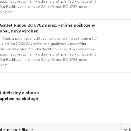
automatické vypínání • ochrana proti přehřátí • omyvatelný
filtr Rychlovarná konvice Gallet Rimou BOU782, nerez
Na prvn...
Gallet Rimou BOU782 nerez, - mírně poškozený
obal, nový výrobek
Popis a parametry rychlovarná konvice • nerez • objem 1,7
l • příkon 2 200 W • světelná signalizace • prvotřídní
provedení • otevírání víka tlačítkem v rukojeti • vodoznak •
automatické vypínání • ochrana proti přehřátí • omyvatelný
filtr Rychlovarná konvice Gallet Rimou BOU782, nerez
Na p...
Udržitelný e-shop s
apelem na ekologii
etní specifikace