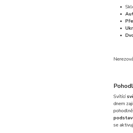
Skl
Aut
Pře
Ukr
Dvo
Nerezová 
Pohodl
Svítící
sv
dnem zaji
pohodlně 
podstav
se aktivu