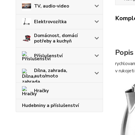
TV, audio-video
Komple
Elektrovozítka
Domácnost, domácí
potřeby a kuchyň
Popis
Příslušenství
rychlovar
v rukojet
Dílna, zahrada,
auto/moto
Hračky
Hudebniny a příslušenství