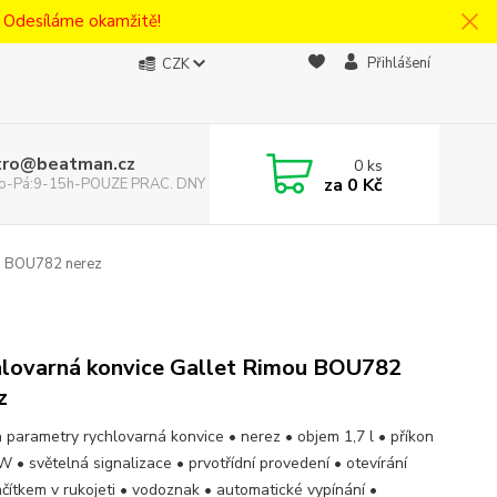
! Odesíláme okamžitě!
Přihlášení
CZK
tro@beatman.cz
0
ks
za
0 Kč
 Po-Pá:9-15h-POUZE PRAC. DNY
u BOU782 nerez
lovarná konvice Gallet Rimou BOU782
z
a parametry rychlovarná konvice • nerez • objem 1,7 l • příkon
W • světelná signalizace • prvotřídní provedení • otevírání
lačítkem v rukojeti • vodoznak • automatické vypínání •