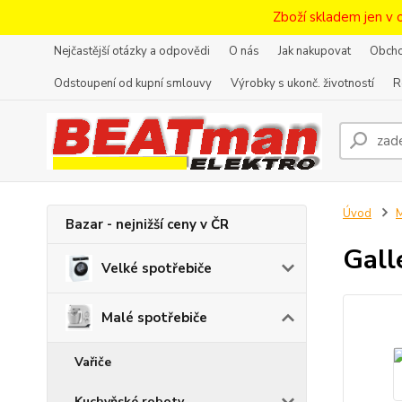
Zboží skladem jen v 
Nejčastější otázky a odpovědi
O nás
Jak nakupovat
Obcho
Odstoupení od kupní smlouvy
Výrobky s ukonč. životností
R
Úvod
M
Bazar - nejnižší ceny v ČR
Gall
Velké spotřebiče
Malé spotřebiče
Vařiče
Kuchyňské roboty