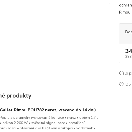
ochran
Rimou 
Dos
34
288
Číslo p
Do 
é produkty
Gallet Rimou BOU782 nerez, vráceno do 14 dnů
Popis a parametry rychlovarná konvice • nerez • objem 1,7 l
• příkon 2 200 W • světelná signalizace • prvotřídní
provedení • otevírání víka tlačítkem v rukojeti • vodoznak •