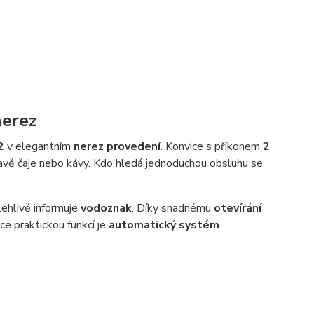
nerez
2
v elegantním
nerez provedení
. Konvice s příkonem
2
vě čaje nebo kávy. Kdo hledá jednoduchou obsluhu se
lehlivě informuje
vodoznak
. Díky snadnému
otevírání
ice praktickou funkcí je
automatický systém