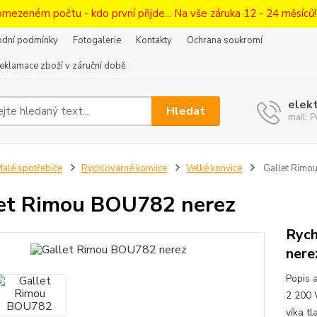
omezeném počtu - kdo první přijde... Na vše záruka 12 - 24 měsíců
dní podmínky
Fotogalerie
Kontakty
Ochrana soukromí
eklamace zboží v záruční době
elek
Hledat
mail:
alé spotřebiče
Rychlovarné konvice
Velké konvice
Gallet Rimo
et Rimou BOU782 nerez
Rych
nere
Popis 
2 200 
víka t