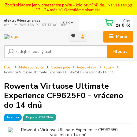
Zboží skladem jen v omezeném počtu - kdo první přijde... Na vše záruka
12 - 24 měsíců! Odesíláme okamžitě!
0
ks
elektro@beatman.cz
CZK
za
0 Kč
mail: Po-Pá:9-15h-POUZE PRAC. DNY
Menu
Hledat
Úvod
Malé spotřebiče
Osobní péče
Péče o vlasy
Kulmy
Rowenta Virtuose Ultimate Experience CF9625F0 - vráceno do 14 dnů
Rowenta Virtuose Ultimate
Experience CF9625F0 - vráceno
do 14 dnů
Novinka
Doprava ZDARMA