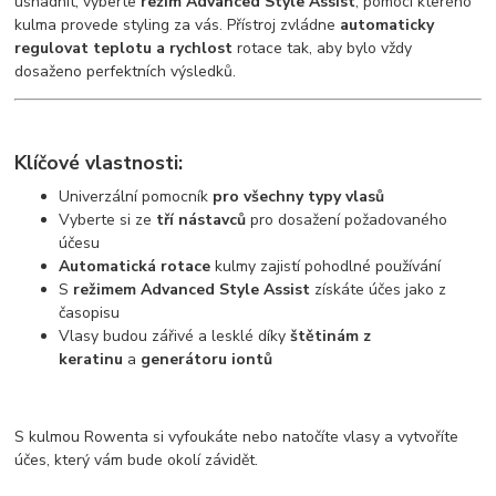
usnadnit, vyberte
režim Advanced Style Assist
, pomocí kterého
kulma provede styling za vás. Přístroj zvládne
automaticky
regulovat teplotu a rychlost
rotace tak, aby bylo vždy
dosaženo perfektních výsledků.
Klíčové vlastnosti:
Univerzální pomocník
pro všechny typy vlasů
Vyberte si ze
tří nástavců
pro dosažení požadovaného
účesu
Automatická rotace
kulmy zajistí pohodlné používání
S
režimem Advanced Style Assist
získáte účes jako z
časopisu
Vlasy budou zářivé a lesklé díky
štětinám z
keratinu
a
generátoru iontů
S kulmou Rowenta si vyfoukáte nebo natočíte vlasy a vytvoříte
účes, který vám bude okolí závidět.