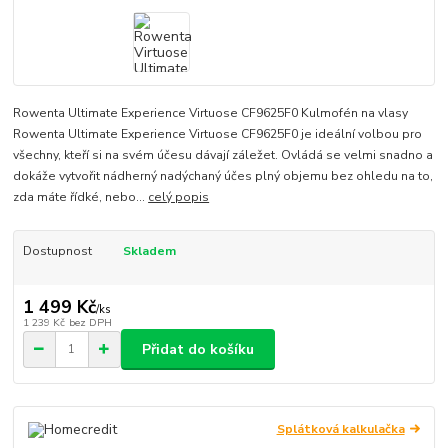
Rowenta Ultimate Experience Virtuose CF9625F0 Kulmofén na vlasy
Rowenta Ultimate Experience Virtuose CF9625F0 je ideální volbou pro
všechny, kteří si na svém účesu dávají záležet. Ovládá se velmi snadno a
dokáže vytvořit nádherný nadýchaný účes plný objemu bez ohledu na to,
zda máte řídké, nebo...
celý popis
Dostupnost
Skladem
1 499 Kč
/
ks
1 239 Kč
bez DPH
Přidat do košíku
Splátková kalkulačka