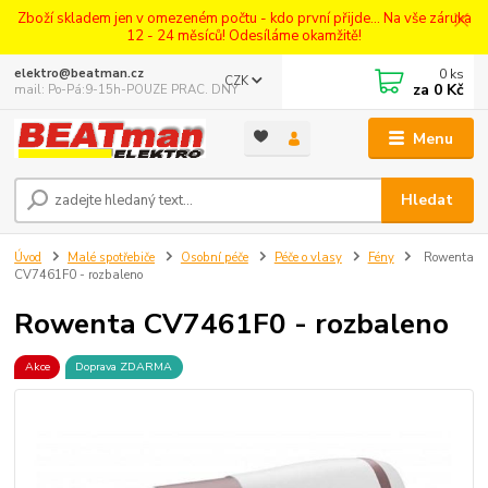
Zboží skladem jen v omezeném počtu - kdo první přijde... Na vše záruka
12 - 24 měsíců! Odesíláme okamžitě!
0
ks
elektro@beatman.cz
CZK
za
0 Kč
mail: Po-Pá:9-15h-POUZE PRAC. DNY
Menu
Hledat
Úvod
Malé spotřebiče
Osobní péče
Péče o vlasy
Fény
Rowenta
CV7461F0 - rozbaleno
Rowenta CV7461F0 - rozbaleno
Akce
Doprava ZDARMA