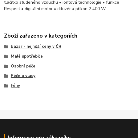
tlačítko studeného vzduchu • iontová technologie • funkce
Respect • digitální motor • difuzér • příkon 2 400 W
Zboží zařazeno v kategoriích
Bazar - nejnižší ceny v ČR
Malé spotřebiče
Osobní péče
Péče o vlasy
Fény
Informace pro zákazníky