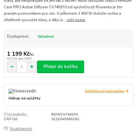
vlasy, ale nespokojíte se jen tak s něčím? Nový vysoušeč vlasů Premium
Care PRO Active Diffuser CV7461F0 od společnosti Rowenta je tím
pravým pomocníkem pro vás. S příkonem 2 400 W dokáže rychle a
efektivně vysoušet vlasy, a díky io...
celý popis
Dostupnost
Skladem
1 199 Kč
/
ks
991 Kč
bez DPH
Přidat do košíku
Splátková kalkulačka
Nákup na splátky
Číslo produktu:
ROWCV7461F0
EAN kód:
3121040060162
Do oblíbených