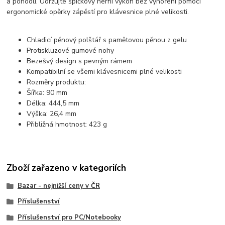
a pohodlí. Udržujte špičkový herní výkon bez vyhoření pomocí
ergonomické opěrky zápěstí pro klávesnice plné velikosti.
Chladicí pěnový polštář s pamětovou pěnou z gelu
Protiskluzové gumové nohy
Bezešvý design s pevným rámem
Kompatibilní se všemi klávesnicemi plné velikosti
Rozměry produktu:
Šířka: 90 mm
Délka: 444,5 mm
Výška: 26,4 mm
Přibližná hmotnost: 423 g
Zboží zařazeno v kategoriích
Bazar - nejnižší ceny v ČR
Příslušenství
Příslušenství pro PC/Notebooky