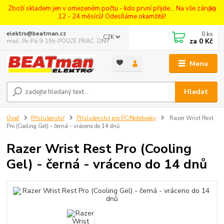
Zboží skladem jen v omezeném počtu - kdo první přijde... Na vše záruka
12 - 24 měsíců! Odesíláme okamžitě!
0
ks
elektro@beatman.cz
CZK
za
0 Kč
mail: Po-Pá:9-15h-POUZE PRAC. DNY
Menu
Hledat
Úvod
Příslušenství
Příslušenství pro PC/Notebooky
Razer Wrist Rest
Pro (Cooling Gel) - černá - vráceno do 14 dnů
Razer Wrist Rest Pro (Cooling
Gel) - černá - vráceno do 14 dnů