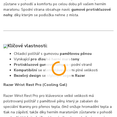
zůstane v pohodlí a komfortu po celou dobu při vašem herním
maratonu. Spodní strana obsahuje navíc
gumové protiskluzové
nohy
, díky kterým se podložka nehne z místa.
Klíčové vlastnosti:
Chladicí polštář s gumovou
paměťovou pěnou
Vynikajíc
í pro dlouhé herní maratony
Protiskluzové gumové nohy
na spodní straně
Kompatibilní
se všemi klávesnicemi plné velikosti
Bezešvý design
se stylovým
logem Razer
Razer Wrist Rest Pro (Cooling Gel)
Razer Wrist Rest Pro pro klávesnice velké velikosti má
polstrovaný polštář z paměťové pěny, který je zabalen do
speciální tkaniny pro přenos tepla, čímž snižuje hromadění tepla a
tlak na zápěstí, takže díky herním maratonům zůstanete v pohodě