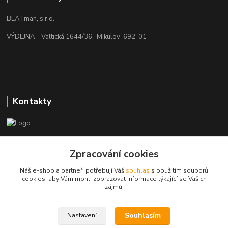
BEATman, s.r.o.
VÝDEJNA - Valtická 1644/36, Mikulov 692 01
Kontakty
beatman.cz
Zpracování cookies
mail: Po-Pá:9-15h-POUZE PRAC. DNY
Náš e-shop a partneři potřebují Váš
souhlas
s použitím souborů
cookies, aby Vám mohli zobrazovat informace týkající se Vašich
elektro@beatman.cz
zájmů.
Souhlasím
Nastavení