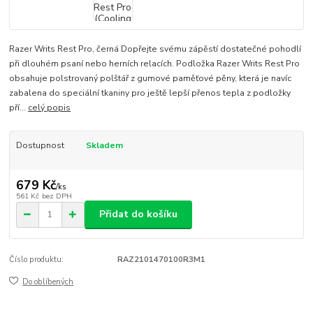
Razer Writs Rest Pro, černá Dopřejte svému zápěstí dostatečné pohodlí
při dlouhém psaní nebo herních relacích. Podložka Razer Writs Rest Pro
obsahuje polstrovaný polštář z gumové paměťové pěny, která je navíc
zabalena do speciální tkaniny pro ještě lepší přenos tepla z podložky
pří...
celý popis
Dostupnost
Skladem
679 Kč
/
ks
561 Kč
bez DPH
Přidat do košíku
Číslo produktu:
RAZ2101470100R3M1
Do oblíbených