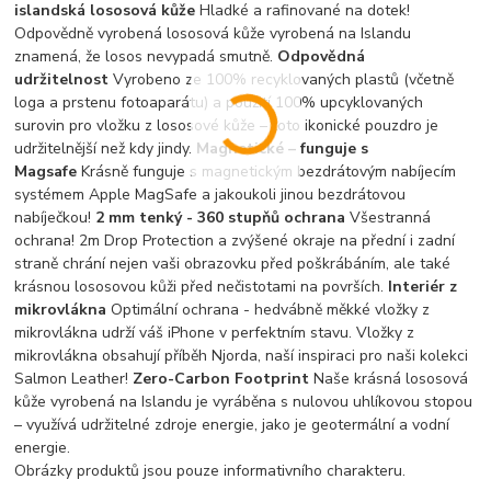
islandská lososová kůže
Hladké a rafinované na dotek!
Odpovědně vyrobená lososová kůže vyrobená na Islandu
znamená, že losos nevypadá smutně.
Odpovědná
udržitelnost
Vyrobeno ze 100% recyklovaných plastů (včetně
loga a prstenu fotoaparátu) a použití 100% upcyklovaných
surovin pro vložku z lososové kůže – toto ikonické pouzdro je
udržitelnější než kdy jindy.
Magnetické – funguje s
Magsafe
Krásně funguje s magnetickým bezdrátovým nabíjecím
systémem Apple MagSafe a jakoukoli jinou bezdrátovou
nabíječkou!
2 mm tenký - 360 stupňů ochrana
Všestranná
ochrana! 2m Drop Protection a zvýšené okraje na přední i zadní
straně chrání nejen vaši obrazovku před poškrábáním, ale také
krásnou lososovou kůži před nečistotami na površích.
Interiér z
mikrovlákna
Optimální ochrana - hedvábně měkké vložky z
mikrovlákna udrží váš iPhone v perfektním stavu. Vložky z
mikrovlákna obsahují příběh Njorda, naší inspiraci pro naši kolekci
Salmon Leather!
Zero-Carbon Footprint
Naše krásná lososová
kůže vyrobená na Islandu je vyráběna s nulovou uhlíkovou stopou
– využívá udržitelné zdroje energie, jako je geotermální a vodní
energie.
Obrázky produktů jsou pouze informativního charakteru.