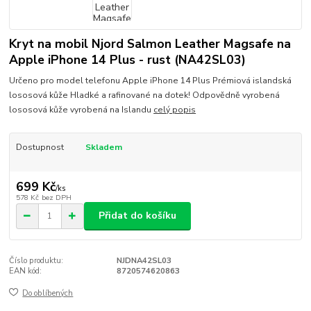
Kryt na mobil Njord Salmon Leather Magsafe na
Apple iPhone 14 Plus - rust (NA42SL03)
Určeno pro model telefonu Apple iPhone 14 Plus Prémiová islandská
lososová kůže Hladké a rafinované na dotek! Odpovědně vyrobená
lososová kůže vyrobená na Islandu
celý popis
Dostupnost
Skladem
699 Kč
/
ks
578 Kč
bez DPH
Přidat do košíku
Číslo produktu:
NJDNA42SL03
EAN kód:
8720574620863
Do oblíbených