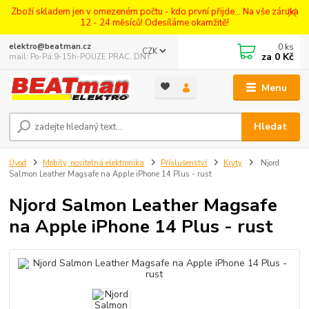
Zboží skladem jen v omezeném počtu - kdo první přijde... Na vše záruka
12 - 24 měsíců! Odesíláme okamžitě!
0
ks
elektro@beatman.cz
CZK
za
0 Kč
mail: Po-Pá:9-15h-POUZE PRAC. DNY
Menu
Hledat
Úvod
Mobily, nositelná elektronika
Příslušenství
Kryty
Njord
Salmon Leather Magsafe na Apple iPhone 14 Plus - rust
Njord Salmon Leather Magsafe
na Apple iPhone 14 Plus - rust