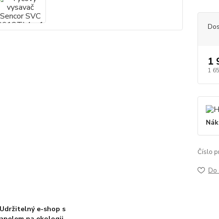
Dos
1 
1 6
Nák
Číslo p
Do 
Udržitelný e-shop s
apelem na ekologii