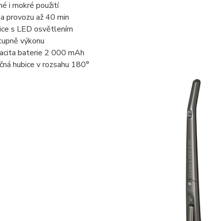
hé i mokré použití
a provozu až 40 min
ice s LED osvětlením
tupně výkonu
acita baterie 2 000 mAh
čná hubice v rozsahu 180°