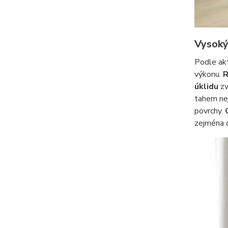
Vysoký
Podle ak
výkonu.
R
úklidu
zv
tahem nej
povrchy.
zejména c