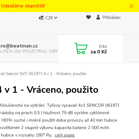
! Odesíláme okamžitě!
Přihlášení
CZK
tro@beatman.cz
0
ks
za
0 Kč
 Po-Pá:9-15h-POUZE PRAC. DNY
ač Sencor SVC 0618TI 4 v 1 - Vráceno, použito
v 1 - Vráceno, použito
říslušenství na vytírání. Tyčový vysavač 4v1 SENCOR 0618TI
nádoby na prach 0,5 l hlučnost 79 dB systém cyklónové
ce HEPA suché i mokré použití doba provozu až 40 min hubice
osvětlením 2 stupně výkonu kapacita baterie 2 000 mAh
 hubice v rozsahu 180° Ry...
celý popis