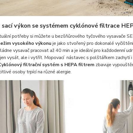
 sací výkon se systémem cyklónové filtrace HE
tuální potřeby si můžete u bezšňůrového tyčového vysavače S
ežim vysokého výkonu
je jako stvořený pro dokonalé vyčištění
ládne vysavač pracovat až 40 min a je ideální pro každodenní u
en vysát, ale i vytřít. Mopovací nástavec s polštářkem zachytí i 
Cyklónový filtrační systém s HEPA filtrem
zbavuje vypouštěn
itlivé osoby trpící na různé alergie.