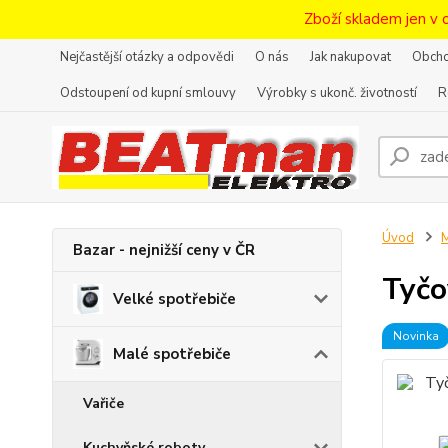
Zboží skladem jen v 
Nejčastější otázky a odpovědi
O nás
Jak nakupovat
Obcho
Odstoupení od kupní smlouvy
Výrobky s ukonč. životností
R
Úvod
M
Bazar - nejnižší ceny v ČR
Tyčo
Velké spotřebiče
Novinka
Malé spotřebiče
Vařiče
Kuchyňské roboty