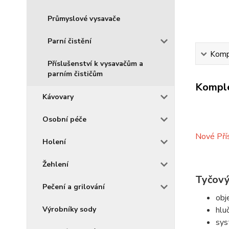
Průmyslové vysavače
Parní čistění
Kompl
Příslušenství k vysavačům a
parním čističům
Komple
Kávovary
Osobní péče
Nové Přís
Holení
Žehlení
Tyčový
Pečení a grilování
obj
Výrobníky sody
hlu
sys