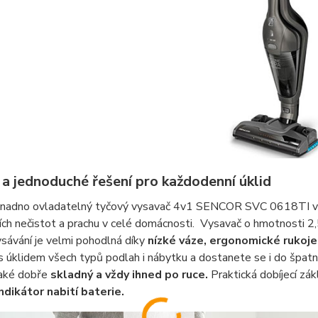
 a jednoduché řešení pro každodenní úklid
snadno ovladatelný tyčový vysavač 4v1 SENCOR SVC 0618TI v
ch nečistot a prachu v celé domácnosti. Vysavač o hmotnosti 2,
sávání je velmi pohodlná díky
nízké váze, ergonomické rukoje
s úklidem všech typů podlah i nábytku a dostanete se i do špatn
také dobře
skladný a vždy ihned po ruce.
Praktická dobíjecí zá
ndikátor nabití baterie.