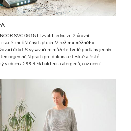
PA
ENCOR SVC 0618TI zvolit jednu ze 2 úrovní
 i silně znečištěných ploch. V
režimu běžného
držovací úklid. S vysavačem můžete tvrdé podlahy jedním
ten nejjemnější prach pro dokonale lesklé a čisté
ý vzduch až 99,9 % bakterií a alergenů, což ocení