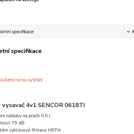
etní specifikace
tní specifikace
lušenství na vytírání.
 vysavač 4v1 SENCOR 0618TI
em nádoby na prach 0,5 l
čnost 79 dB
tém cyklónové filtrace HEPA