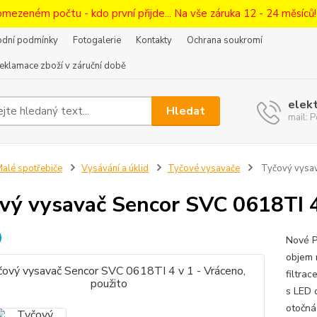
omezeném počtu - kdo první přijde... Na vše záruka 12 - 24 měsíců
dní podmínky
Fotogalerie
Kontakty
Ochrana soukromí
eklamace zboží v záruční době
elek
Hledat
mail:
alé spotřebiče
Vysávání a úklid
Tyčové vysavače
Tyčový vysav
vý vysavač Sencor SVC 0618TI 4 
Nové P
objem 
filtra
s LED 
otočná