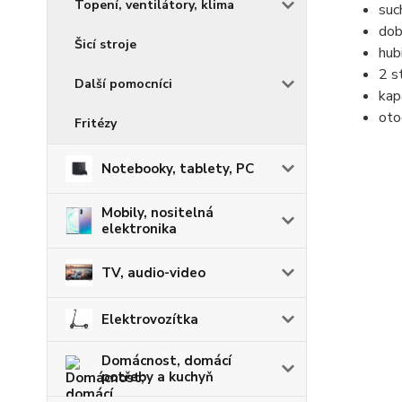
Topení, ventilátory, klima
suc
dob
Šicí stroje
hub
2 s
Další pomocníci
kap
oto
Fritézy
Notebooky, tablety, PC
Mobily, nositelná
elektronika
TV, audio-video
Elektrovozítka
Domácnost, domácí
potřeby a kuchyň