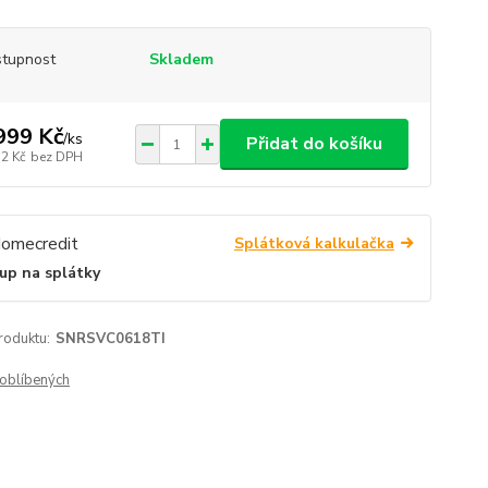
tupnost
Skladem
999 Kč
/
ks
Přidat do košíku
52 Kč
bez DPH
Splátková kalkulačka
up na splátky
roduktu:
SNRSVC0618TI
oblíbených