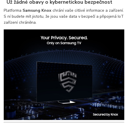
Už žádné obavy o kybernetickou bezpečnost
Platforma
Samsung Knox
chrání vaše citlivé informace a zařízení.
S ní budete mít jistotu, že jsou vaše data v bezpečí a připojená IoT
zařízení chráněna.