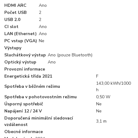
HDMI ARC
Ano
Počet USB
2
USB 2.0
2
CI slot
Ano
LAN (Ethernet)
Ano
PC vstup (VGA)
Ne
Výstupy
Sluchátkový výstup
Ano (pouze Bluetooth)
Optický výstup
Ano
Provozní informace
Energetická třída 2021
F
143,00 kWh/1000
Spotřeba v běžném režimu
h
Spotřeba v pohotovostním režimu
0,50 W
Úsporný spotřebič
Ne
Napájení 12 / 24 V
Ne
Doporučená minimální sledovací
3,1 m
vzdálenost
Obecné informace