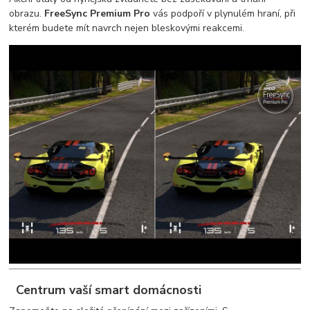
obrazu.
FreeSync Premium Pro
vás podpoří v plynulém hraní, při
kterém budete mít navrch nejen bleskovými reakcemi.
Centrum vaší smart domácnosti