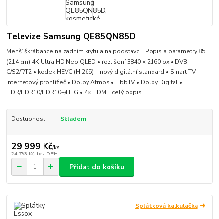
Televize Samsung QE85QN85D
Menší škrábance na zadním krytu a na podstavci Popis a parametry 85"
(214 cm) 4K Ultra HD Neo QLED • rozlišení 3840 × 2160 px • DVB-
C/S2/T/T2 • kodek HEVC (H.265) – nový digitální standard • Smart TV –
internetový prohlížeč • Dolby Atmos • HbbTV • Dolby Digital •
HDR/HDR10/HDR10+/HLG • 4× HDM...
celý popis
Dostupnost
Skladem
29 999 Kč
/
ks
24 793 Kč
bez DPH
Přidat do košíku
Splátková kalkulačka