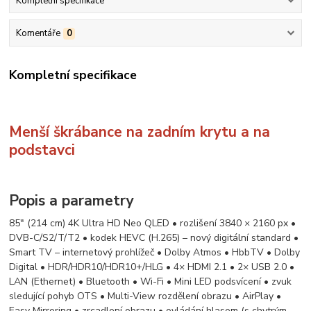
Kompletní specifikace
Komentáře
0
Kompletní specifikace
Menší škrábance na zadním krytu a na
podstavci
Popis a parametry
85" (214 cm) 4K Ultra HD Neo QLED • rozlišení 3840 × 2160 px •
DVB-C/S2/T/T2 • kodek HEVC (H.265) – nový digitální standard •
Smart TV – internetový prohlížeč • Dolby Atmos • HbbTV • Dolby
Digital • HDR/HDR10/HDR10+/HLG • 4× HDMI 2.1 • 2× USB 2.0 •
LAN (Ethernet) • Bluetooth • Wi-Fi • Mini LED podsvícení • zvuk
sledující pohyb OTS • Multi-View rozdělení obrazu • AirPlay •
Easy Mirroring • zrcadlení obrazu • ovládání hlasem (s chytrým