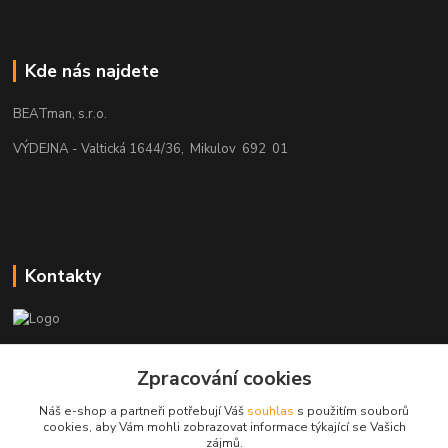
Kde nás najdete
BEATman, s.r.o.
VÝDEJNA - Valtická 1644/36, Mikulov 692 01
Kontakty
beatman.cz
Zpracování cookies
mail: Po-Pá:9-15h-POUZE PRAC. DNY
Náš e-shop a partneři potřebují Váš
souhlas
s použitím souborů
cookies, aby Vám mohli zobrazovat informace týkající se Vašich
elektro@beatman.cz
zájmů.