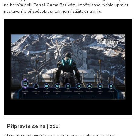
na herním poli.
Panel Game Bar
vám umožní zase rychle upravit
nastavení a přizpůsobit si tak herní zážitek na míru.
Připravte se na jízdu!
Akční tituly od nynějška zvládnete bez zasekávání a trhání