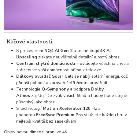
Klíčové vlastnosti:
S procesorem
NQ4 AI Gen 2
a technologií
4K AI
Upscaling
získáte neuvěřitelně detailní a ostrý obraz
Centrum chytré domácnosti
– ovládejte všechna chytrá
zařízení ve vaší domácnosti přímo z televize
Dálkový ovladač Solar Cell
se nabíjí solární energií, což
přináší pohodlí a zároveň šetří životní prostředí
Technologie
Q-Symphony
a podpora
Dolby
Atmos
zajišťují, že zvuk vašich filmů a hudby bude stejně
působivý jako obraz
S technologií
Motion Xcelerator 120 Hz
a
podporou
FreeSync Premium Pro
si užijete každou hru v
nejlepší kvalitě bez zasekávání
Objev novou dimenzi hraní ve 4K.