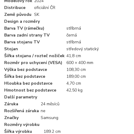
Modelový rok
2024
Distribuce
oficiální ČR
Země původu
SK
Design a rozměry
Barva TV (rámečku)
stříbrná
Barva zadní strany TV
černá
Barva stojanu TV
stříbrná
Stojan
středový statický
Šířka stojanu / rozteč nožiček
41,8 cm
Rozměr pro uchycení (VESA)
600 × 400 mm
Výška bez podstavce
108,30 cm
Šířka bez podstavce
189,00 cm
Hloubka bez podstavce
4,70 cm
Hmotnost bez podstavce
42,50 kg
Další parametry
Záruka
24 měsíců
Rozšířená záruka
ne
Značky
Samsung
Rozměry výrobku
Šířka výrobku
189.2 cm