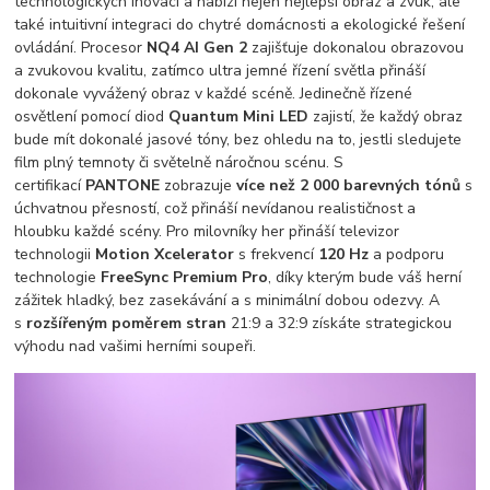
technologických inovací a nabízí nejen nejlepší obraz a zvuk, ale
také intuitivní integraci do chytré domácnosti a ekologické řešení
ovládání. Procesor
NQ4 AI Gen 2
zajišťuje dokonalou obrazovou
a zvukovou kvalitu, zatímco ultra jemné řízení světla přináší
dokonale vyvážený obraz v každé scéně. Jedinečně řízené
osvětlení pomocí diod
Quantum Mini LED
zajistí, že každý obraz
bude mít dokonalé jasové tóny, bez ohledu na to, jestli sledujete
film plný temnoty či světelně náročnou scénu. S
certifikací
PANTONE
zobrazuje
více než 2 000 barevných tónů
s
úchvatnou přesností, což přináší nevídanou realističnost a
hloubku každé scény. Pro milovníky her přináší televizor
technologii
Motion Xcelerator
s frekvencí
120 Hz
a podporu
technologie
FreeSync Premium Pro
, díky kterým bude váš herní
zážitek hladký, bez zasekávání a s minimální dobou odezvy. A
s
rozšířeným poměrem stran
21:9 a 32:9 získáte strategickou
výhodu nad vašimi herními soupeři.