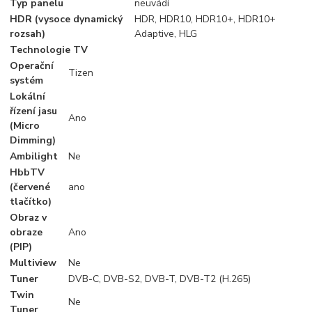
Typ panelu
neuvádí
HDR (vysoce dynamický
HDR, HDR10, HDR10+, HDR10+
rozsah)
Adaptive, HLG
Technologie TV
Operační
Tizen
systém
Lokální
řízení jasu
Ano
(Micro
Dimming)
Ambilight
Ne
HbbTV
(červené
ano
tlačítko)
Obraz v
obraze
Ano
(PIP)
Multiview
Ne
Tuner
DVB-C, DVB-S2, DVB-T, DVB-T2 (H.265)
Twin
Ne
Tuner