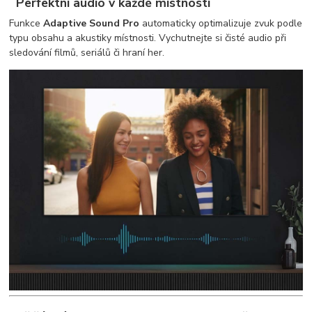
Perfektní audio v každé místnosti
Funkce
Adaptive Sound Pro
automaticky optimalizuje zvuk podle
typu obsahu a akustiky místnosti. Vychutnejte si čisté audio při
sledování filmů, seriálů či hraní her.