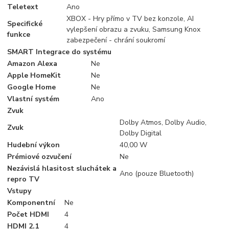
Teletext
Ano
XBOX - Hry přímo v TV bez konzole, AI
Specifické
vylepšení obrazu a zvuku, Samsung Knox
funkce
zabezpečení - chrání soukromí
SMART Integrace do systému
Amazon Alexa
Ne
Apple HomeKit
Ne
Google Home
Ne
Vlastní systém
Ano
Zvuk
Dolby Atmos, Dolby Audio,
Zvuk
Dolby Digital
Hudební výkon
40,00 W
Prémiové ozvučení
Ne
Nezávislá hlasitost sluchátek a
Ano (pouze Bluetooth)
repro TV
Vstupy
Komponentní
Ne
Počet HDMI
4
HDMI 2.1
4