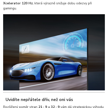
Xcelerator 120 Hz
, která výrazně snižuje dobu odezvy při
gamingu.
Uvidíte nepřátele dřív, než oni vás
Rozšířený poměr stran
21 : 9
a
32 : 9
vám dá strategickou výhodu