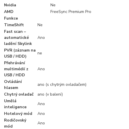
Nvidia
Ne
AMD
FreeSync Premium Pro
Funkce
TimeShift
Ne
Fast scan –
automatické
Ano
ladění Skylink
PVR (záznam na
ne
USB / HDD)
Přehrávání
multimédií z
Ano
USB / HDD
Ovládání
ano (s chytrým ovladačem)
hlasem
Chytrý ovladač
ano (v balení)
Umělá
Ano
inteligence
Hotelový mód
Ano
Rodičovský
Ano
mód