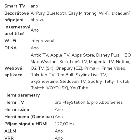
Smart TV
ano
Bezdrátové
AirPlay, Bluetooth, Easy Mirroring, Wi-Fi, zrcadlení
připojení
obrazu
Internetový
Ano
prohlížeč
Wi-Fi
integrovaná
DLNA
Ano
Antik TV, Apple TV, Apps Store, Disney Plus, HBO
Max, iVysílání, Kuki, Lepší.TV, Magenta TV, Netflix,
Webové
O2 TV (SK), Oneplay (CZ), Prima +, Prime Video,
aplikace
Rakuten TV, Red Bull, Skylink Live TV,
SkyShowtime, SledovaniTV, Spotify, Telly, TikTok,
Twitch, VOYO (SK), YouTube
Herní parametry
Herní TV
pro PlayStation 5, pro Xbox Series
Herní režim
Ano
Herní menu (Game bar)
Ano
Příjem signálu HDMI
120,00 Hz
ALLM
Ano
VRR
Ano