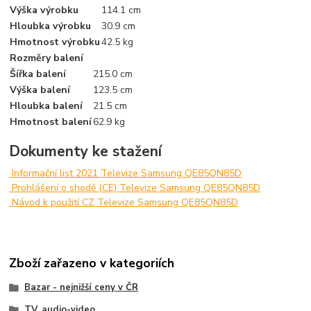
Výška výrobku
114.1 cm
Hloubka výrobku
30.9 cm
Hmotnost výrobku
42.5 kg
Rozměry balení
Šířka balení
215.0 cm
Výška balení
123.5 cm
Hloubka balení
21.5 cm
Hmotnost balení
62.9 kg
Dokumenty ke stažení
Informační list 2021 Televize Samsung QE85QN85D
Prohlášení o shodě (CE) Televize Samsung QE85QN85D
Návod k použití CZ Televize Samsung QE85QN85D
Zboží zařazeno v kategoriích
Bazar - nejnižší ceny v ČR
TV, audio-video