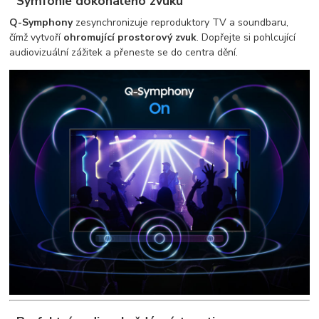
Symfonie dokonalého zvuku
Q-Symphony
zesynchronizuje reproduktory TV a soundbaru,
čímž vytvoří
ohromující prostorový zvuk
. Dopřejte si pohlcující
audiovizuální zážitek a přeneste se do centra dění.