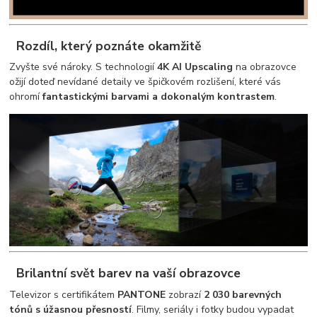
Rozdíl, který poznáte okamžitě
Zvyšte své nároky. S technologií
4K AI Upscaling
na obrazovce
ožijí doteď nevídané detaily ve špičkovém rozlišení, které vás
ohromí
fantastickými barvami a dokonalým kontrastem
.
Brilantní svět barev na vaší obrazovce
Televizor s certifikátem
PANTONE
zobrazí
2 030 barevných
tónů s úžasnou přesností
. Filmy, seriály i fotky budou vypadat