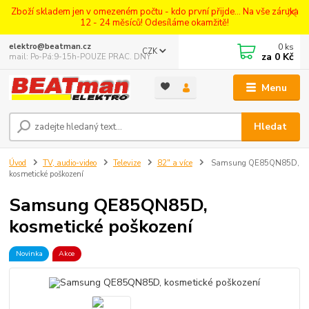
Zboží skladem jen v omezeném počtu - kdo první přijde... Na vše záruka
12 - 24 měsíců! Odesíláme okamžitě!
0
ks
elektro@beatman.cz
CZK
za
0 Kč
mail: Po-Pá:9-15h-POUZE PRAC. DNY
Menu
Hledat
Úvod
TV, audio-video
Televize
82" a více
Samsung QE85QN85D,
kosmetické poškození
Samsung QE85QN85D,
kosmetické poškození
Novinka
Akce