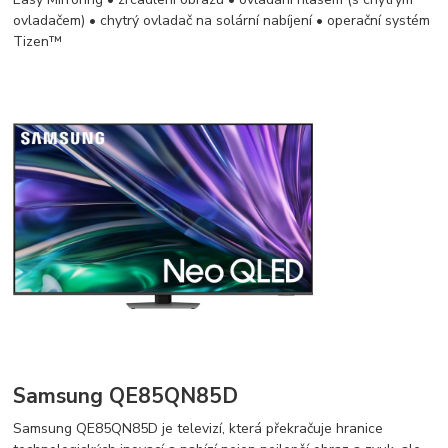
ovladačem) • chytrý ovladač na solární nabíjení • operační systém
Tizen™
Samsung QE85QN85D
Samsung QE85QN85D je televizí, která překračuje hranice