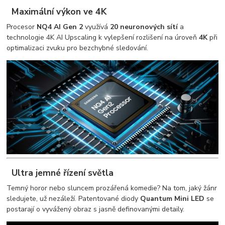
Maximální výkon ve 4K
Procesor
NQ4 AI Gen 2
využívá
20 neuronových sítí
a
technologie 4K AI Upscaling k vylepšení rozlišení na úroveň
4K
při
optimalizaci zvuku pro bezchybné sledování.
Ultra jemné řízení světla
Temný horor nebo sluncem prozářená komedie? Na tom, jaký žánr
sledujete, už nezáleží. Patentované diody
Quantum Mini LED
se
postarají o vyvážený obraz s jasně definovanými detaily.