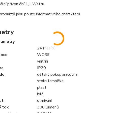
ální příkon činí 1,1 Wattu.
roduktů jsou pouze informativního charakteru.
metry
arametry
24 měsíců
obce
WO39
vnitřní
ana
IP20
do
dětský pokoj, pracovna
stolní lampička
plast
bílá
sti
stmívání
ý tok
300 lumenů