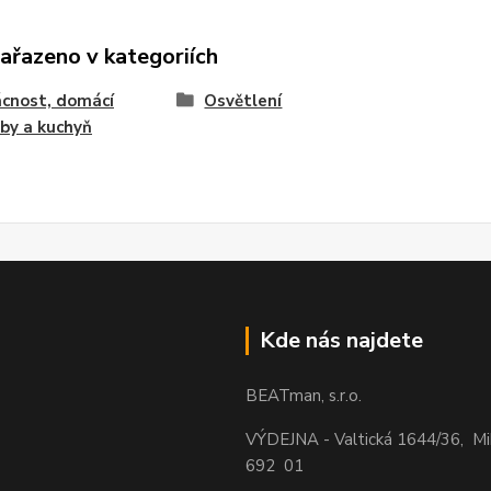
zařazeno v kategoriích
cnost, domácí
Osvětlení
by a kuchyň
Kde nás najdete
BEATman, s.r.o.
VÝDEJNA - Valtická 1644/36, M
692 01