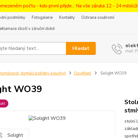
omezeném počtu - kdo první přijde... Na vše záruka 12 - 24 měsíců
dní podmínky
Fotogalerie
Kontakty
Ochrana soukromí
eklamace zboží v záruční době
elek
Hledat
mail:
omácnost, domácí potřeby a kuchyň
Osvětlení
Solight WO39
ight WO39
Stol
ukt
stmí
stolní
základ
spotře