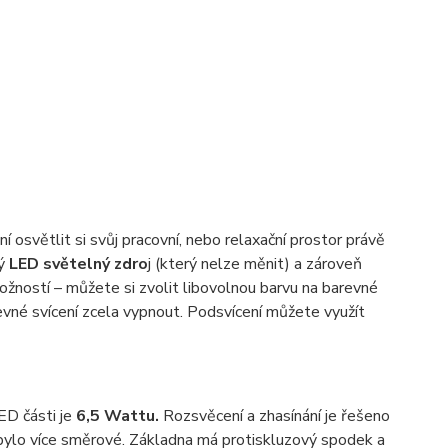
í osvětlit si svůj pracovní, nebo relaxační prostor právě
ný
LED světelný zdro
j (který nelze měnit) a zároveň
ožností – můžete si zvolit libovolnou barvu na barevné
evné svícení zcela vypnout. Podsvícení můžete využít
ED části je
6,5 Wattu.
Rozsvěcení a zhasínání je řešeno
ylo více směrové. Základna má protiskluzový spodek a