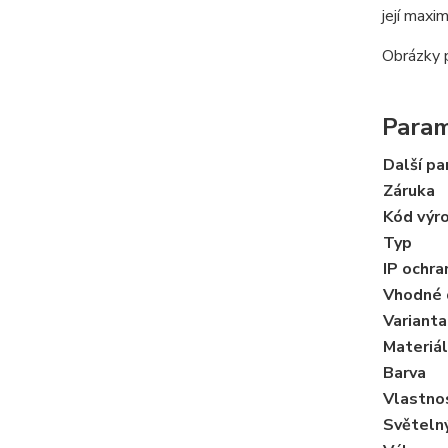
její maxim
Obrázky p
Para
Další p
Záruka
Kód výr
Typ
IP ochr
Vhodné 
Varianta
Materiál
Barva
Vlastno
Světeln