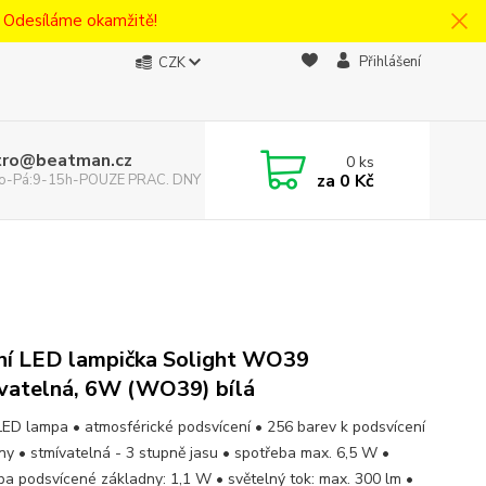
! Odesíláme okamžitě!
Přihlášení
CZK
tro@beatman.cz
0
ks
za
0 Kč
 Po-Pá:9-15h-POUZE PRAC. DNY
ní LED lampička Solight WO39
vatelná, 6W (WO39) bílá
 LED lampa • atmosférické podsvícení • 256 barev k podsvícení
ny • stmívatelná - 3 stupně jasu • spotřeba max. 6,5 W •
ba podsvícené základny: 1,1 W • světelný tok: max. 300 lm •