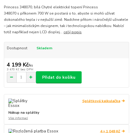
Princess 348070, bílá Chytré elektrické topení Princess
348070 s příkonem 700 W se postará o to, abyste si mohli užívat
dokonalého tepla i v nejtužší zimě. Nadchne přitom i náročnější uživatele
– jak minimalistickým designem, tak i technologickou nabídkou. Nabízí
totiž například nejen LCD displej...
celý popis
Dostupnost
Skladem
4 199 Kč
/
ks
3 470 Kč
bez DPH
Přidat do košíku
Splátková kalkulačka
Nákup na splátky
Více informací
4 × 1 049 Kč