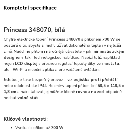
Kompletní specifikace
Princess 348070, bílá
Chytré elektrické topení
Princess 348070
s příkonem
700 W
se
postará o to, abyste si mohli užívat dokonalého tepla i v nejtužší
zimě. Nadchne přitom i náročnější uživatele – jak
minimalistickým
designem
, tak i technologickou nabídkou. Nabízí totiž například
nejen
LCD displej
s přesnou regulací teploty díky
termostatu
,
ale i
Wi-Fi
a mobilní
aplikaci
pro vzdálené ovládání.
Jistotou je také bezpečný provoz – viz
pojistka proti přehřát
í
nebo odolnost dle
IP44
. Rozměry topení přitom činí
59,5 × 119,5 ×
1,8 cm
a nainstalovat jej můžete klidně
rovnou na zeď
, případně
nechat
volně stát
.
Klíčové vlastnosti:
Vynikající příkon až
700 W