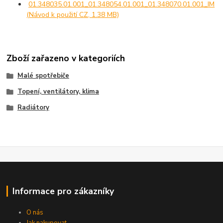
01.348035.01.001_01.348054.01.001_01.348070.01.001_IM
(Návod k použití CZ, 1.38 MB)
Zboží zařazeno v kategoriích
Malé spotřebiče
Topení, ventilátory, klima
Radiátory
Informace pro zákazníky
O nás
Jak nakupovat