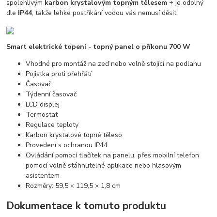
spolehlivým
karbon krystalovým topným tělesem
+ je odolný
dle
IP44
, takže lehké postříkání vodou vás nemusí děsit.
Smart elektrické topení - topný panel o příkonu 700 W
Vhodné pro montáž na zeď nebo volně stojící na podlahu
Pojistka proti přehřátí
Časovač
Týdenní časovač
LCD displej
Termostat
Regulace teploty
Karbon krystalové topné těleso
Provedení s ochranou IP44
Ovládání pomocí tlačítek na panelu, přes mobilní telefon
pomocí volně stáhnutelné aplikace nebo hlasovým
asistentem
Rozměry: 59,5 × 119,5 × 1,8 cm
Dokumentace k tomuto produktu