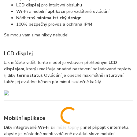
LCD displej
pro intuitivní obsluhu
Wi-Fi
a mobilní
aplikace
pro vzdálené ovládání
Nádherný
minimalistický design
100% bezpečný provoz a ochrana
IP44
Se mnou vám zima nikdy nebude!
LCD displej
Jak můžete vidět, tento model je vybaven přehledným
LCD
displejem
, který umožňuje snadné nastavení požadované teploty
(i díky
termostatu
). Ovládání je obecně maximálně
intuitivní
,
takže jej ovládne během pár minut skutečně každý.
Mobilní aplikace
Díky integrované
Wi-Fi
se může topný panel připojit k internetu,
abyste jej následně mohli vzdáleně ovládat skrze mobilní