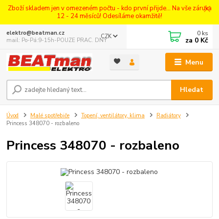
Zboží skladem jen v omezeném počtu - kdo první přijde... Na vše záruka
12 - 24 měsíců! Odesíláme okamžitě!
0
ks
elektro@beatman.cz
CZK
za
0 Kč
mail: Po-Pá:9-15h-POUZE PRAC. DNY
Menu
Hledat
Úvod
Malé spotřebiče
Topení, ventilátory, klima
Radiátory
Princess 348070 - rozbaleno
Princess 348070 - rozbaleno