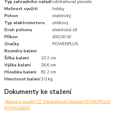
Typ zahradního nářadí
odstraňovač plevele
Možnost využití
hobby
Pohon
elektrický
Typ elektromotoru
uhlíkový
Druh pohonu
elektrická síť
Příkon
400,00 W
Značky
POWERPLUS
Rozměry balení
Šířka balení
10.2 cm
Výška balení
26.6 cm
Hloubka balení
81.2 cm
Hmotnost balení
3.0 kg
Dokumenty ke stažení
Návod k použití CZ Odstraňovač plevele POWERPLUS
POWXG6650