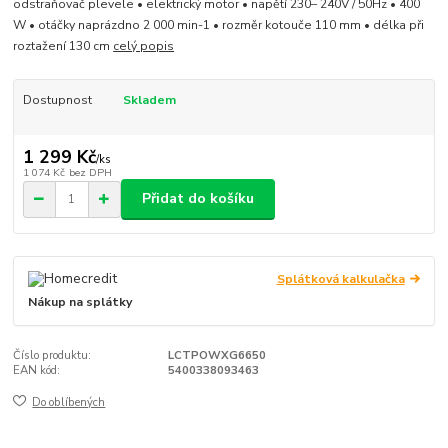
odstraňovač plevele • elektrický motor • napětí 230– 240V / 50Hz • 400
W • otáčky naprázdno 2 000 min-1 • rozměr kotouče 110 mm • délka při
roztažení 130 cm
celý popis
Dostupnost
Skladem
1 299 Kč
/
ks
1 074 Kč
bez DPH
Přidat do košíku
Splátková kalkulačka
Nákup na splátky
Číslo produktu:
LCTPOWXG6650
EAN kód:
5400338093463
Do oblíbených