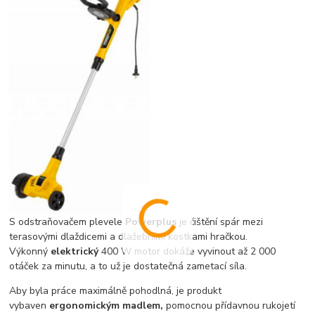
S odstraňovačem plevele
Powerplus
je čištění spár mezi
terasovými dlaždicemi a dlažebními kostkami hračkou.
Výkonný
elektrický
400 W motor dokáže vyvinout až 2 000
otáček za minutu, a to už je dostatečná zametací síla.
Aby byla práce maximálně pohodlná, je produkt
vybaven
ergonomickým madlem,
pomocnou přídavnou rukojetí