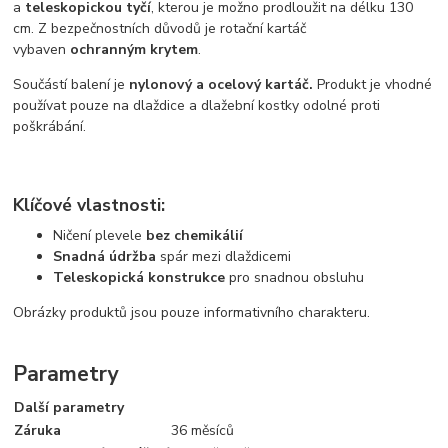
a
teleskopickou tyčí
, kterou je možno prodloužit na délku 130
cm. Z bezpečnostních důvodů je rotační kartáč
vybaven
ochranným krytem
.
Součástí balení je
nylonový a ocelový kartáč.
Produkt je vhodné
používat pouze na dlaždice a dlažební kostky odolné proti
poškrábání.
Klíčové vlastnosti:
Ničení plevele
bez chemikálií
Snadná údržba
spár mezi dlaždicemi
Teleskopická konstrukce
pro snadnou obsluhu
Obrázky produktů jsou pouze informativního charakteru.
Parametry
Další parametry
Záruka
36 měsíců