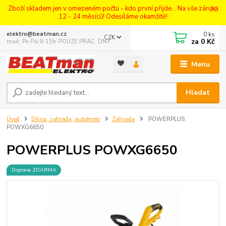
Zboží skladem jen v omezeném počtu - kdo první přijde... Na vše záruka
12 - 24 měsíců! Odesíláme okamžitě!
0
ks
elektro@beatman.cz
CZK
za
0 Kč
mail: Po-Pá:9-15h-POUZE PRAC. DNY
Menu
Hledat
Úvod
Dílna, zahrada, auto/moto
Zahrada
POWERPLUS
POWXG6650
POWERPLUS POWXG6650
Doprava ZDARMA