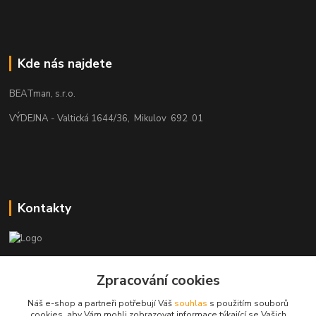
Kde nás najdete
BEATman, s.r.o.
VÝDEJNA - Valtická 1644/36, Mikulov 692 01
Kontakty
beatman.cz
Zpracování cookies
mail: Po-Pá:9-15h-POUZE PRAC. DNY
Náš e-shop a partneři potřebují Váš
souhlas
s použitím souborů
cookies, aby Vám mohli zobrazovat informace týkající se Vašich