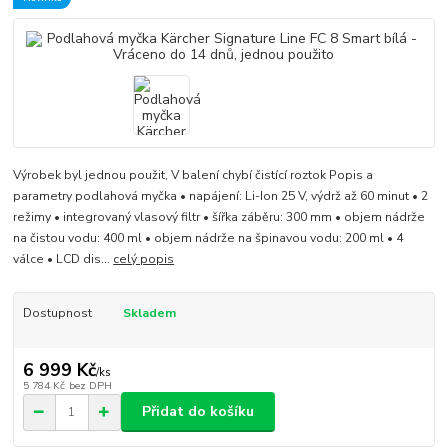
Výrobek byl jednou použit, V balení chybí čistící roztok Popis a
parametry podlahová myčka • napájení: Li-Ion 25 V, výdrž až 60 minut • 2
režimy • integrovaný vlasový filtr • šířka záběru: 300 mm • objem nádrže
na čistou vodu: 400 ml • objem nádrže na špinavou vodu: 200 ml • 4
válce • LCD dis...
celý popis
Dostupnost
Skladem
6 999 Kč
/
ks
5 784 Kč
bez DPH
Přidat do košíku