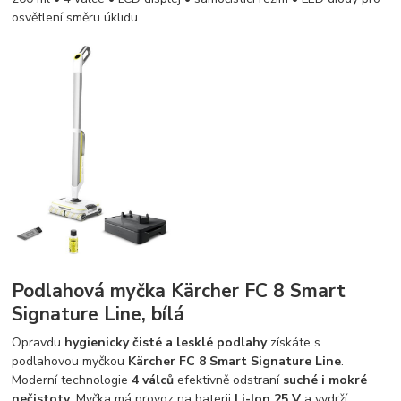
osvětlení směru úklidu
Podlahová myčka Kärcher FC 8 Smart
Signature Line, bílá
Opravdu
hygienicky čisté
a lesklé podlahy
získáte s
podlahovou myčkou
Kärcher FC 8 Smart Signature Line
.
Moderní technologie
4 válců
efektivně odstraní
suché i mokré
nečistoty
. Myčka má provoz na baterii
Li-Ion 25 V
a vydrží