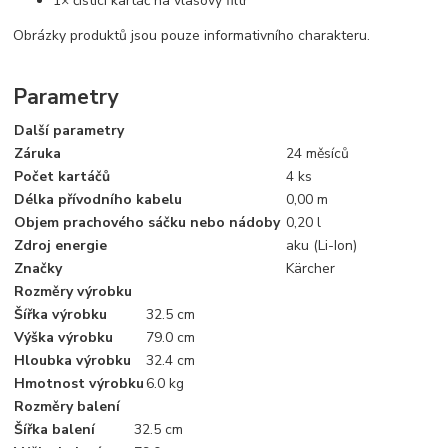
1× čisticí kartáč na vlasový filtr
Obrázky produktů jsou pouze informativního charakteru.
Parametry
Další parametry
Záruka
24 měsíců
Počet kartáčů
4 ks
Délka přívodního kabelu
0,00 m
Objem prachového sáčku nebo nádoby
0,20 l
Zdroj energie
aku (Li-Ion)
Značky
Kärcher
Rozměry výrobku
Šířka výrobku
32.5 cm
Výška výrobku
79.0 cm
Hloubka výrobku
32.4 cm
Hmotnost výrobku
6.0 kg
Rozměry balení
Šířka balení
32.5 cm