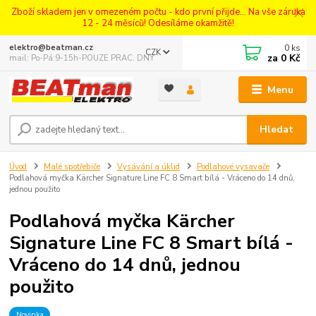
Zboží skladem jen v omezeném počtu - kdo první přijde... Na vše záruka
12 - 24 měsíců! Odesíláme okamžitě!
0
ks
elektro@beatman.cz
CZK
za
0 Kč
mail: Po-Pá:9-15h-POUZE PRAC. DNY
Menu
Hledat
Úvod
Malé spotřebiče
Vysávání a úklid
Podlahové vysavače
Podlahová myčka Kärcher Signature Line FC 8 Smart bílá - Vráceno do 14 dnů,
jednou použito
Podlahová myčka Kärcher
Signature Line FC 8 Smart bílá -
Vráceno do 14 dnů, jednou
použito
Novinka