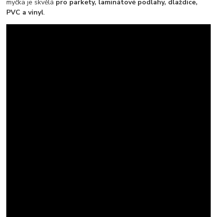
myčka je skvělá
pro parkety, laminátové podlahy, dlaždice,
PVC a vinyl
.