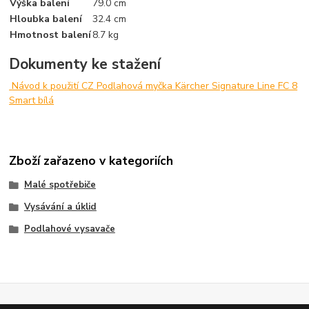
Výška balení
79.0 cm
Hloubka balení
32.4 cm
Hmotnost balení
8.7 kg
Dokumenty ke stažení
Návod k použití CZ Podlahová myčka Kärcher Signature Line FC 8
Smart bílá
Zboží zařazeno v kategoriích
Malé spotřebiče
Vysávání a úklid
Podlahové vysavače