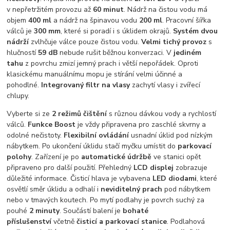
v nepřetržitém provozu až
60 minut
. Nádrž na čistou vodu má
objem
400 ml
a nádrž na špinavou vodu
200 ml
. Pracovní šířka
válců je
300 mm
, které si poradí i s úklidem okrajů.
Systém dvou
nádrží
zvlhčuje válce pouze čistou vodu.
Velmi tichý provoz
s
hlučností
59 dB
nebude rušit běžnou konverzaci. V
jediném
tahu
z povrchu zmizí jemný prach i větší nepořádek. Oproti
klasickému manuálnímu mopu je stírání velmi účinné a
pohodlné.
Integrovaný filtr na vlasy
zachytí vlasy i zvířecí
chlupy.
Vyberte si ze
2 režimů čištění
s různou dávkou vody a rychlostí
válců.
Funkce Boost
je vždy připravena pro zaschlé skvrny a
odolné nečistoty.
Flexibilní ovládání
usnadní úklid pod nízkým
nábytkem. Po ukončení úklidu stačí myčku umístit do
parkovací
polohy
. Zařízení je po
automatické údržbě
ve stanici opět
připraveno pro další použití. Přehledný
LCD displej
zobrazuje
důležité informace. Čisticí hlava je vybavena
LED diodami
, které
osvětlí směr úklidu a odhalí i
neviditelný prach
pod nábytkem
nebo v tmavých koutech. Po mytí podlahy je povrch suchý za
pouhé
2 minuty
. Součástí balení je
bohaté
příslušenství
včetně
čisticí a parkovací stanice
. Podlahová