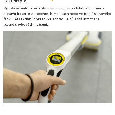
LCD displej
Rychlá vizuální kontrola
vám poskytne podstatné informace
o
stavu baterie
v procentech, minutách nebo ve formě stavového
řádku.
Atraktivní obrazovka
zobrazuje důležité informace
včetně
chybových hlášení
.