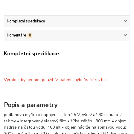
Kompletní specifikace
Komentáře
0
Kompletní specifikace
Výrobek byl jednou použit, V balení chybí čistící roztok
Popis a parametry
podlahová myčka • napájení: Li-Ion 25 V, výdrž až 60 minut • 2
režimy • integrovaný vlasový filtr • šířka záběru: 300 mm • objem
nádrže na čistou vodu: 400 ml • objem nádrže na špinavou vodu:
200 ml • 4 válce • LCD displej • samočisticí režim • LED diody pro