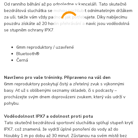
Od ranního běhání až po odpoledne v kanceláři. Tato skutečně
bezdrátová sluchátka se mohou pochlubit odnímatelným držákem
za uši, takže vám vždy padnou, jak potřebujete. Díky nabíjecímu
pouzdru získáte až 20 hodin přehrávání a navíc jsou voděodolná
se stupněm ochrany IPX7.
6mm reproduktory / uzavřené
Bluetooth®
Černá
Navrženo pro vaše tréninky. Připraveno na váš den
6mm reproduktory poskytují čistý a zřetelný zvuk s výkonnými
basy. Ať už s oblíbenými seznamy skladeb, či s podcasty –
procházejte svým dnem doprovázeni zvukem, který vás udrží v
pohybu.
Voděodolnost IPX7 a odolnost proti potu
Tato skutečně bezdrátová sportovní sluchátka splňují stupeň krytí
IPX7, což znamená, že vydrží úplné ponoření do vody až do
hloubky 1 m po dobu až 30 minut. Zůstanou na svém místě bez