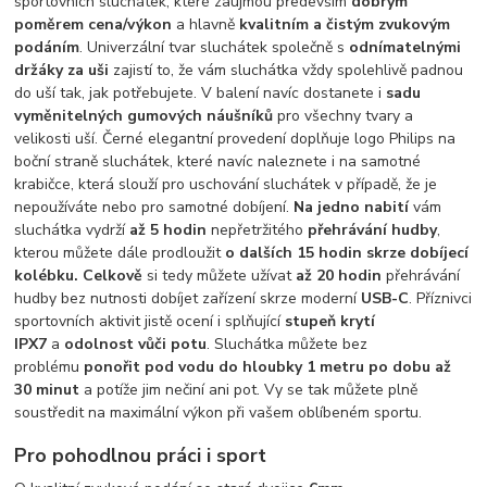
sportovních sluchátek, které zaujmou především
dobrým
poměrem cena/výkon
a hlavně
kvalitním a čistým zvukovým
podáním
. Univerzální tvar sluchátek společně s
odnímatelnými
držáky za uši
zajistí to, že vám sluchátka vždy spolehlivě padnou
do uší tak, jak potřebujete. V balení navíc dostanete i
sadu
vyměnitelných gumových náušníků
pro všechny tvary a
velikosti uší. Černé elegantní provedení doplňuje logo Philips na
boční straně sluchátek, které navíc naleznete i na samotné
krabičce, která slouží pro uschování sluchátek v případě, že je
nepoužíváte nebo pro samotné dobíjení.
Na jedno nabití
vám
sluchátka vydrží
až 5 hodin
nepřetržitého
přehrávání hudby
,
kterou můžete dále prodloužit
o dalších 15 hodin skrze dobíjecí
kolébku.
Celkově
si tedy můžete užívat
až 20 hodin
přehrávání
hudby bez nutnosti dobíjet zařízení skrze moderní
USB-C
. Příznivci
sportovních aktivit jistě ocení i splňující
stupeň krytí
IPX7
a
odolnost vůči potu
. Sluchátka můžete bez
problému
ponořit pod vodu do hloubky 1 metru
po dobu až
30 minut
a potíže jim nečiní ani pot. Vy se tak můžete plně
soustředit na maximální výkon při vašem oblíbeném sportu.
Pro pohodlnou práci i sport