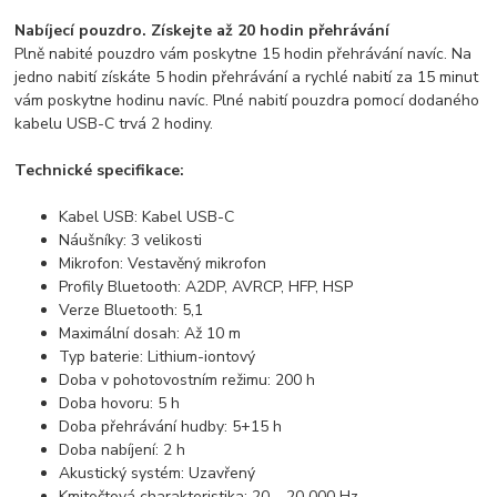
Nabíjecí pouzdro. Získejte až 20 hodin přehrávání
Plně nabité pouzdro vám poskytne 15 hodin přehrávání navíc. Na
jedno nabití získáte 5 hodin přehrávání a rychlé nabití za 15 minut
vám poskytne hodinu navíc. Plné nabití pouzdra pomocí dodaného
kabelu USB-C trvá 2 hodiny.
Technické specifikace:
Kabel USB: Kabel USB-C
Náušníky: 3 velikosti
Mikrofon: Vestavěný mikrofon
Profily Bluetooth: A2DP, AVRCP, HFP, HSP
Verze Bluetooth: 5,1
Maximální dosah: Až 10 m
Typ baterie: Lithium-iontový
Doba v pohotovostním režimu: 200 h
Doba hovoru: 5 h
Doba přehrávání hudby: 5+15 h
Doba nabíjení: 2 h
Akustický systém: Uzavřený
Kmitočtová charakteristika: 20 – 20 000 Hz