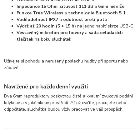
Impedance 16 Ohm
,
citlivost 111 dB
a
6mm měniče
Funkce True Wireless
a
technologie Bluetooth 5.1
Voděodolnost IPX7
a
odolnost proti potu
Výdrž až 20 hodin (5 + 15 h)
na jedno nabití skrze USB-C
Vestavěný mikrofon pro hovory
a
sada ovládacích
tlačítek
na boku sluchátek
Užívejte si pohodu a nerušený poslechu hudby při sportu nebo
zábavě.
Navržené pro každodenní využití
Dva 6mm reproduktory poskytnou čisté a kvalitní zvukové podání
kdykoliv a v jakémkoliv prostředí. Ať už cvičíte, pracujete nebo
odpočítáte, sluchátka budou vždy pracovat ve váš prospěch.