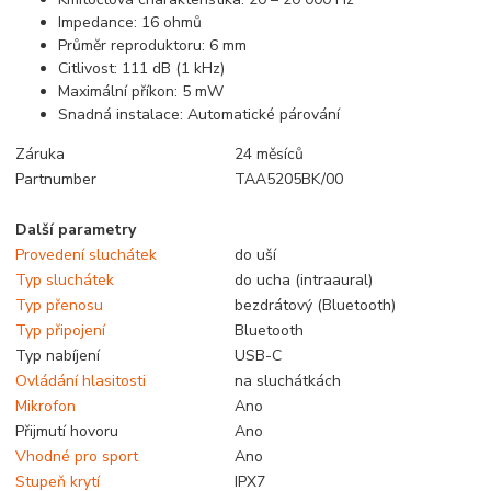
Impedance: 16 ohmů
Průměr reproduktoru: 6 mm
Citlivost: 111 dB (1 kHz)
Maximální příkon: 5 mW
Snadná instalace: Automatické párování
Záruka
24 měsíců
Partnumber
TAA5205BK/00
Další parametry
Provedení sluchátek
do uší
Typ sluchátek
do ucha (intraaural)
Typ přenosu
bezdrátový (Bluetooth)
Typ připojení
Bluetooth
Typ nabíjení
USB-C
Ovládání hlasitosti
na sluchátkách
Mikrofon
Ano
Přijmutí hovoru
Ano
Vhodné pro sport
Ano
Stupeň krytí
IPX7