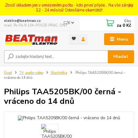
Zboží skladem jen v omezeném počtu - kdo první přijde... Na vše záruka
12 - 24 měsíců! Odesíláme okamžitě!
0
ks
elektro@beatman.cz
CZK
za
0 Kč
mail: Po-Pá:9-15h-POUZE PRAC. DNY
Menu
Hledat
Úvod
TV, audio-video
Sluchátka
Philips TAA5205BK/00 černá -
vráceno do 14 dnů
Philips TAA5205BK/00 černá -
vráceno do 14 dnů