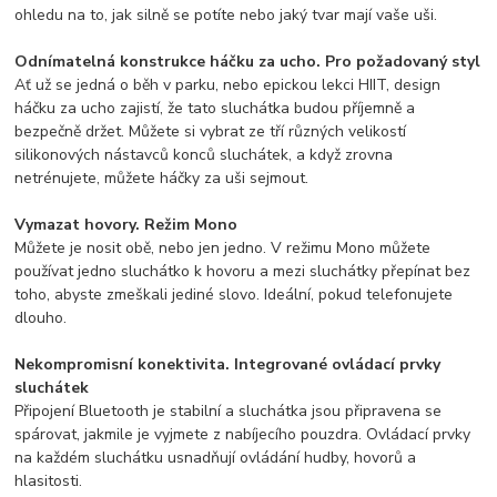
ohledu na to, jak silně se potíte nebo jaký tvar mají vaše uši.
Odnímatelná konstrukce háčku za ucho. Pro požadovaný styl
Ať už se jedná o běh v parku, nebo epickou lekci HIIT, design
háčku za ucho zajistí, že tato sluchátka budou příjemně a
bezpečně držet. Můžete si vybrat ze tří různých velikostí
silikonových nástavců konců sluchátek, a když zrovna
netrénujete, můžete háčky za uši sejmout.
Vymazat hovory. Režim Mono
Můžete je nosit obě, nebo jen jedno. V režimu Mono můžete
používat jedno sluchátko k hovoru a mezi sluchátky přepínat bez
toho, abyste zmeškali jediné slovo. Ideální, pokud telefonujete
dlouho.
Nekompromisní konektivita. Integrované ovládací prvky
sluchátek
Připojení Bluetooth je stabilní a sluchátka jsou připravena se
spárovat, jakmile je vyjmete z nabíjecího pouzdra. Ovládací prvky
na každém sluchátku usnadňují ovládání hudby, hovorů a
hlasitosti.