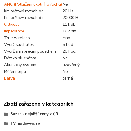
ANC (Potlačení okolního ruchu)
Ne
Kmitočtový rozsah od
20 Hz
Kmitočtový rozsah do
20000 Hz
Citlivost
111 dB
Impedance
16 ohm
True wireless
Ano
Výdrž sluchátek
5 hod.
Výdrž s nabíjecím pouzdrem
20 hod.
Dětská sluchátka
Ne
Akustický systém
uzavřený
Měření tepu
Ne
Barva
černá
Zboží zařazeno v kategoriích
Bazar - nejnižší ceny v ČR
TV, audio-video