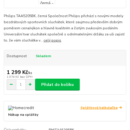
Philips TAA5205BK, černá Společnost Philips přichází s novými modely
bezdrátových sportovních sluchátek, které zaujmou především dobrým
poměrem cena/výkon a hlavně kvalitním a čistým zvukovým podáním.
Univerzální tvar sluchátek společně s odnímatelnými držáky za uši zajistí
to, že vám sluchátka v...
celý popis
Dostupnost
Skladem
1 299 Kč
/
ks
1 074 Kč
bez DPH
Přidat do košíku
Splátková kalkulačka
Nákup na splátky
Číslo produktu:
PHITAA5205BK