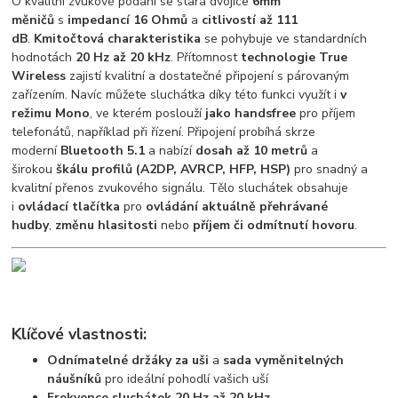
O kvalitní zvukové podání se stará dvojice
6mm
měničů
s
impedancí 16 Ohmů
a
citlivostí až 111
dB
.
Kmitočtová charakteristika
se pohybuje ve standardních
hodnotách
20 Hz až 20 kHz
. Přítomnost
technologie True
Wireless
zajistí kvalitní a dostatečné připojení s párovaným
zařízením. Navíc můžete sluchátka díky této funkci využít i
v
režimu Mono
, ve kterém poslouží
jako handsfree
pro příjem
telefonátů, například při řízení. Připojení probíhá skrze
moderní
Bluetooth 5.1
a nabízí
dosah až 10 metrů
a
širokou
škálu profilů (A2DP, AVRCP, HFP, HSP)
pro snadný a
kvalitní přenos zvukového signálu. Tělo sluchátek obsahuje
i
ovládací tlačítka
pro
ovládání aktuálně přehrávané
hudby
,
změnu hlasitosti
nebo
příjem či odmítnutí hovoru
.
Klíčové vlastnosti:
Odnímatelné držáky za uši
a
sada vyměnitelných
náušníků
pro ideální pohodlí vašich uší
Frekvence sluchátek 20 Hz až 20 kHz