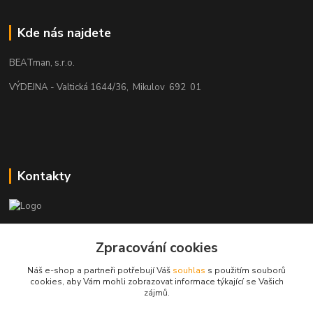
Kde nás najdete
BEATman, s.r.o.
VÝDEJNA - Valtická 1644/36, Mikulov 692 01
Kontakty
beatman.cz
Zpracování cookies
mail: Po-Pá:9-15h-POUZE PRAC. DNY
Náš e-shop a partneři potřebují Váš
souhlas
s použitím souborů
cookies, aby Vám mohli zobrazovat informace týkající se Vašich
elektro@beatman.cz
zájmů.