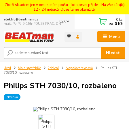
Zboží skladem jen v omezeném počtu - kdo první přijde... Na vše záruka
12 - 24 měsíců! Odesíláme okamžitě!
0
ks
elektro@beatman.cz
CZK
za
0 Kč
mail: Po-Pá:9-15h-POUZE PRAC. DNY
Menu
Hledat
Úvod
Malé spotřebiče
Žehlení
Napařovače oděvů
Philips STH
7030/10, rozbaleno
Philips STH 7030/10, rozbaleno
Novinka