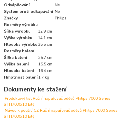
Odvápňování
Ne
Systém proti odkapávání
Ne
Značky
Philips
Rozměry výrobku
Šířka výrobku
12.9 cm
Výška výrobku
14.1 cm
Hloubka výrobku
35.5 cm
Rozměry balení
Šířka balení
35.7 cm
Výška balení
15.5 cm
Hloubka balení
16.4 cm
Hmotnost balení
1.7 kg
Dokumenty ke stažení
Produktový list Ruční napařovač oděvů Philips 7000 Series
STH7030/10 bílý
Návod k použití CZ Ruční napařovač oděvů Philips 7000 Series
STH7030/10 bílý