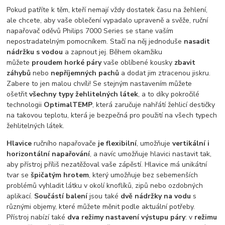
Pokud patříte k těm, kteří nemají vždy dostatek času na žehlení,
ale chcete, aby vaše oblečení vypadalo upraveně a svěže, ruční
napařovač oděvů Philips 7000 Series se stane vaším
nepostradatelným pomocníkem. Stačí na něj jednoduše
nasadit
nádržku s vodou
a zapnout jej. Během okamžiku
můžete
proudem horké páry
vaše oblíbené kousky
zbavit
záhybů
nebo
nepříjemných pachů
a dodat jim ztracenou jiskru.
Zabere to jen malou chvíli! Se stejným nastavením můžete
ošetřit
všechny typy žehlitelných látek
, a to díky pokročilé
technologii
OptimalTEMP
, která zaručuje nahřátí žehlicí destičky
na takovou teplotu, která je bezpečná pro použití na všech typech
žehlitelných látek.
Hlavice
ručního napařovače
je flexibilní
, umožňuje
vertikální i
horizontální napařování
, a navíc umožňuje hlavici nastavit tak,
aby přístroj příliš nezatěžoval vaše zápěstí. Hlavice má unikátní
tvar se
špičatým hrotem
, který umožňuje bez sebemenších
problémů vyhladit látku v okolí knoflíků, zipů nebo ozdobných
aplikací.
Součástí balení
jsou také
dvě nádržky na vodu
s
různými objemy, které můžete měnit podle aktuální potřeby.
Přístroj nabízí také
dva režimy nastavení výstupu páry
: v
režimu