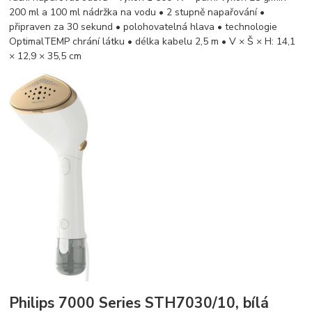
200 ml a 100 ml nádržka na vodu • 2 stupně napařování •
připraven za 30 sekund • polohovatelná hlava • technologie
OptimalTEMP chrání látku • délka kabelu 2,5 m • V × Š × H: 14,1
× 12,9 × 35,5 cm
Philips 7000 Series STH7030/10, bílá