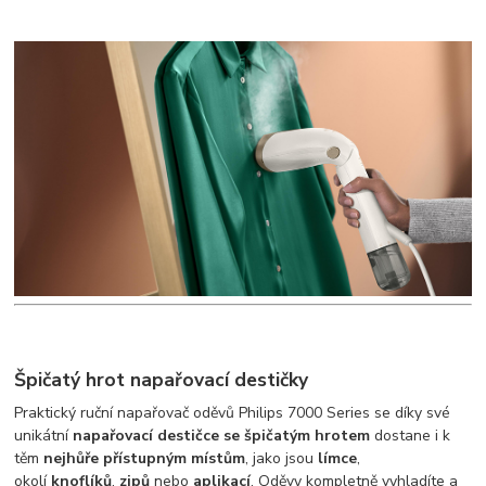
Špičatý hrot napařovací destičky
Praktický ruční napařovač oděvů Philips 7000 Series se díky své
unikátní
napařovací destičce se špičatým hrotem
dostane i k
těm
nejhůře přístupným místům
, jako jsou
límce
,
okolí
knoflíků
,
zipů
nebo
aplikací
. Oděvy kompletně vyhladíte a