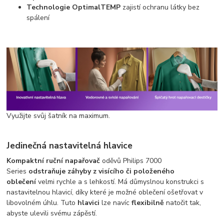
Technologie OptimalTEMP
zajistí ochranu látky bez
spálení
Využijte svůj šatník na maximum.
Jedinečná nastavitelná hlavice
Kompaktní
ruční
napařovač
oděvů Philips 7000
Series
odstraňuje záhyby z visícího či položeného
oblečení
velmi rychle a s lehkostí. Má důmyslnou konstrukci s
nastavitelnou hlavicí, díky které je možné oblečení ošetřovat v
libovolném úhlu. Tuto
hlavici
lze navíc
flexibilně
natočit tak,
abyste ulevili svému zápěstí.