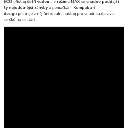
ECO
přístroj
šetří vodou
a v
režimu MAX
se
snadno poddají i
ty nejodolnější záhyby
a pomačkání.
Kompaktní
design
přístroje z něj činí ideální nástroj pro snadnou úpravu
svršků na cestách.