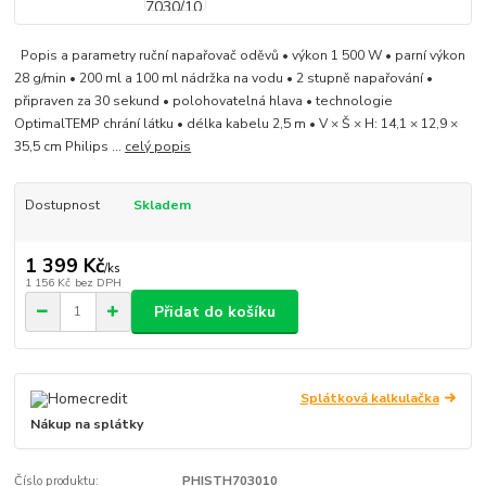
Popis a parametry ruční napařovač oděvů • výkon 1 500 W • parní výkon
28 g/min • 200 ml a 100 ml nádržka na vodu • 2 stupně napařování •
připraven za 30 sekund • polohovatelná hlava • technologie
OptimalTEMP chrání látku • délka kabelu 2,5 m • V × Š × H: 14,1 × 12,9 ×
35,5 cm Philips ...
celý popis
Dostupnost
Skladem
1 399 Kč
/
ks
1 156 Kč
bez DPH
Přidat do košíku
Splátková kalkulačka
Nákup na splátky
Číslo produktu:
PHISTH703010