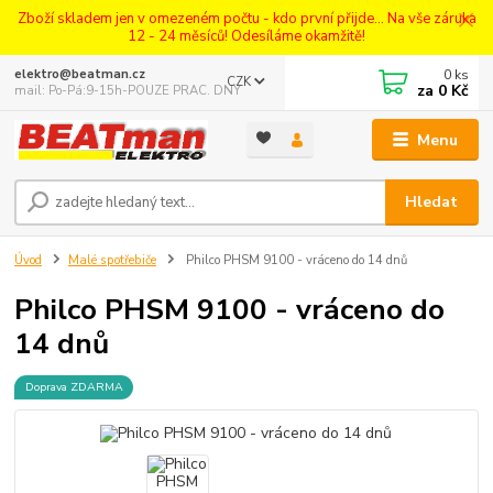
Zboží skladem jen v omezeném počtu - kdo první přijde... Na vše záruka
12 - 24 měsíců! Odesíláme okamžitě!
0
ks
elektro@beatman.cz
CZK
za
0 Kč
mail: Po-Pá:9-15h-POUZE PRAC. DNY
Menu
Hledat
Úvod
Malé spotřebiče
Philco PHSM 9100 - vráceno do 14 dnů
Philco PHSM 9100 - vráceno do
14 dnů
Doprava ZDARMA