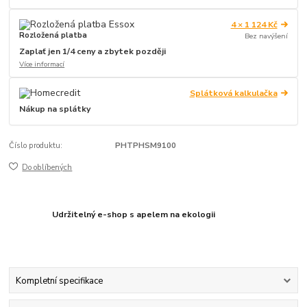
4 × 1 124 Kč
Rozložená platba
Bez navýšení
Zaplať jen 1/4 ceny a zbytek později
Více informací
Splátková kalkulačka
Nákup na splátky
Číslo produktu:
PHTPHSM9100
Do oblíbených
Udržitelný e-shop s apelem na ekologii
Kompletní specifikace