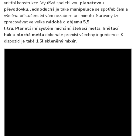
vnitřní konstrukce. Využívá spolehlivou
planetovou
převodovku
.
Jednoduchá
je také
manipulace
se spotřebičem a
výměna příslušenství vám nezabere ani minutu. Suroviny lze
zpracovávat ve velké
nádobě
o
objemu
5,5
litru
.
Planetární
systém
míchání
,
šlehací
metla
,
hnětací
hák
a
plochá
metla
dokonale promísí všechny ingredience. K
dispozici je také
1,5l skleněný mixér
.