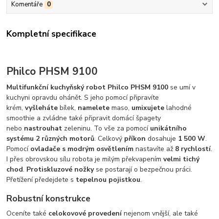
Komentáře
0
Kompletní specifikace
Philco PHSM 9100
Multifunkční kuchyňský robot Philco PHSM 9100
se umí v
kuchyni opravdu ohánět. S jeho pomocí připravíte
krém,
vyšleháte
bílek,
namelete
maso,
umixujete
lahodné
smoothie a zvládne také připravit domácí špagety
nebo
nastrouhat
zeleninu. To vše za pomocí
unikátního
systému 2 různých motorů
. Celkový
příkon
dosahuje
1 500 W
.
Pomocí
ovladače s modrým osvětlením
nastavíte až
8 rychlostí
.
I přes obrovskou sílu robota je milým překvapením
velmi tichý
chod
.
Protiskluzové nožky
se postarají o bezpečnou práci.
Přetížení předejdete s
tepelnou pojistkou
.
Robustní konstrukce
Oceníte také
celokovové provedení
nejenom vnější, ale také