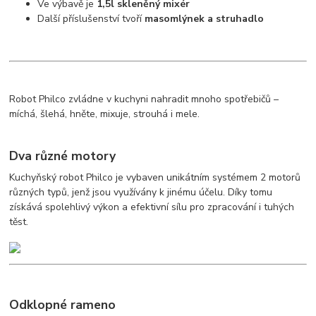
Ve výbavě je
1,5l skleněný mixér
Další příslušenství tvoří
masomlýnek a struhadlo
Robot Philco zvládne v kuchyni nahradit mnoho spotřebičů –
míchá, šlehá, hněte, mixuje, strouhá i mele.
Dva různé motory
Kuchyňský robot Philco je vybaven unikátním systémem 2 motorů
různých typů, jenž jsou využívány k jinému účelu. Díky tomu
získává spolehlivý výkon a efektivní sílu pro zpracování i tuhých
těst.
Odklopné rameno