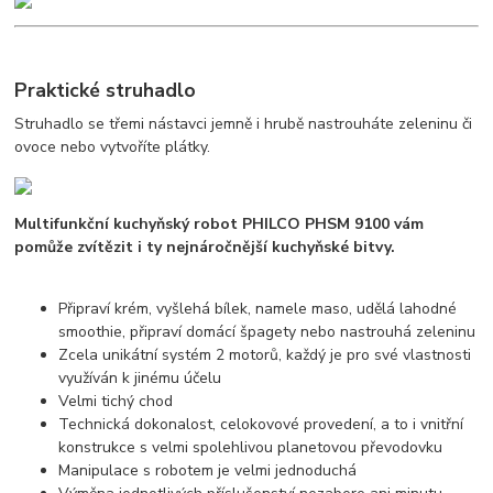
Praktické struhadlo
Struhadlo se třemi nástavci jemně i hrubě nastrouháte zeleninu či
ovoce nebo vytvoříte plátky.
Multifunkční kuchyňský robot PHILCO PHSM 9100 vám
pomůže zvítězit i ty nejnáročnější kuchyňské bitvy.
Připraví krém, vyšlehá bílek, namele maso, udělá lahodné
smoothie, připraví domácí špagety nebo nastrouhá zeleninu
Zcela unikátní systém 2 motorů, každý je pro své vlastnosti
využíván k jinému účelu
Velmi tichý chod
Technická dokonalost, celokovové provedení, a to i vnitřní
konstrukce s velmi spolehlivou planetovou převodovku
Manipulace s robotem je velmi jednoduchá