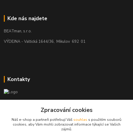
Kde nás najdete
BEATman, s.r.o.
VÝDEJNA - Valtická 1644/36, Mikulov 692 01
Kontakty
beatman.cz
Zpracování cookies
mail: Po-Pá:9-15h-POUZE PRAC. DNY
Náš e-shop a partneři potřebují Váš
souhlas
s použitím souborů
cookies, aby Vám mohli zobrazovat informace týkající se Vašich
elektro@beatman.cz
zájmů.