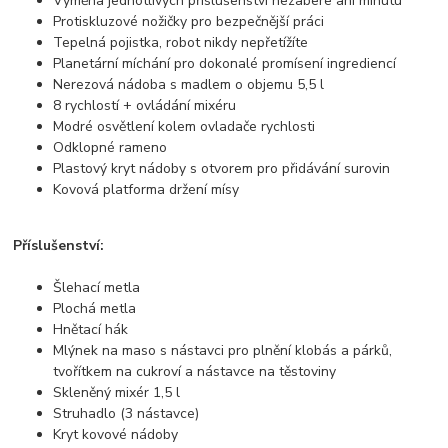
Výměna jednotlivých příslušenství nezabere ani minutu
Protiskluzové nožičky pro bezpečnější práci
Tepelná pojistka, robot nikdy nepřetížíte
Planetární míchání pro dokonalé promísení ingrediencí
Nerezová nádoba s madlem o objemu 5,5 l
8 rychlostí + ovládání mixéru
Modré osvětlení kolem ovladače rychlosti
Odklopné rameno
Plastový kryt nádoby s otvorem pro přidávání surovin
Kovová platforma držení mísy
Příslušenství:
Šlehací metla
Plochá metla
Hnětací hák
Mlýnek na maso s nástavci pro plnění klobás a párků,
tvořítkem na cukroví a nástavce na těstoviny
Skleněný mixér 1,5 l
Struhadlo (3 nástavce)
Kryt kovové nádoby