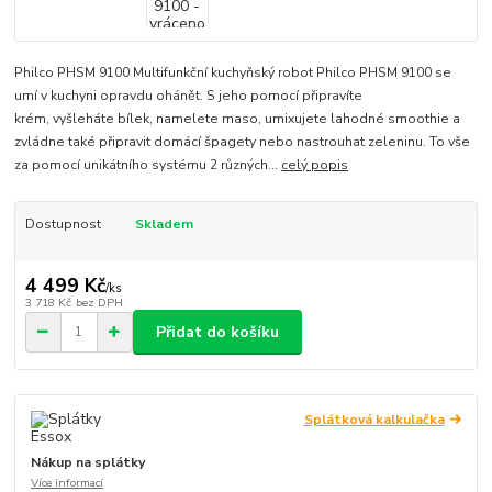
Philco PHSM 9100 Multifunkční kuchyňský robot Philco PHSM 9100 se
umí v kuchyni opravdu ohánět. S jeho pomocí připravíte
krém, vyšleháte bílek, namelete maso, umixujete lahodné smoothie a
zvládne také připravit domácí špagety nebo nastrouhat zeleninu. To vše
za pomocí unikátního systému 2 různých...
celý popis
Dostupnost
Skladem
4 499 Kč
/
ks
3 718 Kč
bez DPH
Přidat do košíku
Splátková kalkulačka
Nákup na splátky
Více informací