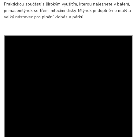
Praktickou součástí s širokým využitím, kterou naleznete v balení,
je masomlýnek se třemi mlecími disky. Mlýnek je doplněn o malý a
velký nástavec pro plnění klobás a párků.