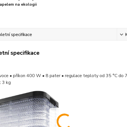
apelem na ekologii
etní specifikace
tní specifikace
voce • příkon 400 W • 8 pater • regulace teploty od 35 °C do 
 3 kg