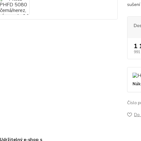
sušení 
Dos
1 
991
Nák
Číslo p
Do 
Udržitelný e-shop s