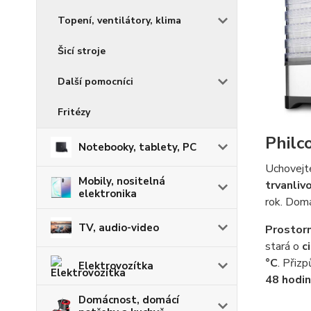
Topení, ventilátory, klima
Šicí stroje
Další pomocníci
Fritézy
Philc
Notebooky, tablety, PC
Uchovejte
Mobily, nositelná
trvanliv
elektronika
rok. Domá
TV, audio-video
Prostor
stará o
c
°C
. Přiz
Elektrovozítka
48 hodin
Domácnost, domácí