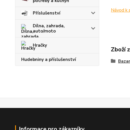
potřeby a kuchyň
Návod k 
Příslušenství
Dílna, zahrada,
auto/moto
Hračky
Zboží 
Hudebniny a příslušenství
Bazar
Informace pro zákazníky