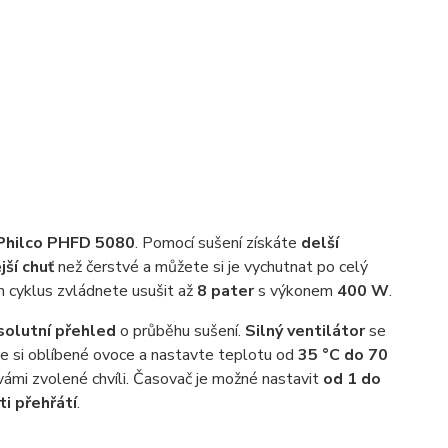
Philco PHFD 5080
. Pomocí sušení získáte
delší
jší chuť
než čerstvé a můžete si je vychutnat po celý
n cyklus zvládnete usušit až
8 pater
s výkonem
400 W
.
solutní přehled
o průběhu sušení.
Silný ventilátor
se
e si oblíbené ovoce a nastavte teplotu od
35 °C do 70
ámi zvolené chvíli. Časovač je možné nastavit
od 1 do
ti přehřátí
.