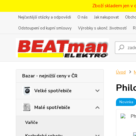
Zboží skladem jen v 
Nejčastější otázky a odpovědi
O nás
Jak nakupovat
Obcho
Odstoupení od kupní smlouvy
Výrobky s ukonč. životností
R
Úvod
M
Bazar - nejnižší ceny v ČR
Phil
Velké spotřebiče
Novinka
Malé spotřebiče
Vařiče
Kuchyňské roboty