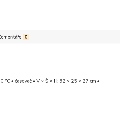
Komentáře
0
70 °C • časovač • V × Š × H: 32 × 25 × 27 cm •