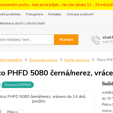
omezeném počtu - kdo první přijde... Na vše záruka 12 - 24 měsíců
dní podmínky
Fotogalerie
Kontakty
Ochrana soukromí
eklamace zboží v záruční době
elek
Hledat
mail:
alé spotřebiče
Zpracování surovin
Sušičky na ovoce
Philco PHF
co PHFD 5080 černá/nerez, vráce
Suši
Doprava ZDARMA
sušičk
do 70 
Philco
ovoce,