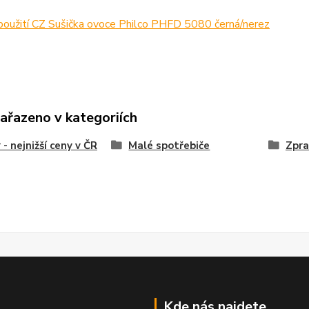
použití CZ Sušička ovoce Philco PHFD 5080 černá/nerez
zařazeno v kategoriích
 - nejnižší ceny v ČR
Malé spotřebiče
Zpra
Kde nás najdete