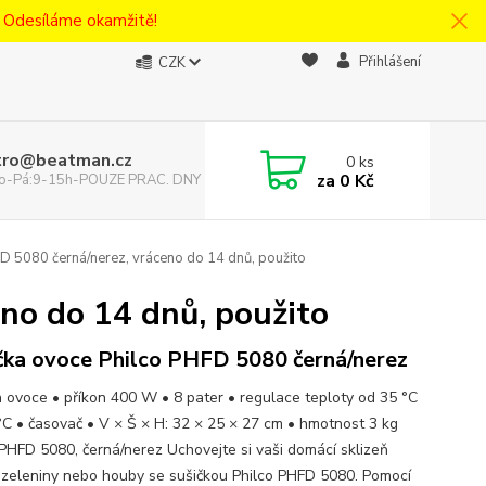
! Odesíláme okamžitě!
Přihlášení
CZK
tro@beatman.cz
0
ks
za
0 Kč
 Po-Pá:9-15h-POUZE PRAC. DNY
D 5080 černá/nerez, vráceno do 14 dnů, použito
no do 14 dnů, použito
čka ovoce Philco PHFD 5080 černá/nerez
a ovoce • příkon 400 W • 8 pater • regulace teploty od 35 °C
°C • časovač • V × Š × H: 32 × 25 × 27 cm • hmotnost 3 kg
 PHFD 5080, černá/nerez Uchovejte si vaši domácí sklizeň
 zeleniny nebo houby se sušičkou Philco PHFD 5080. Pomocí