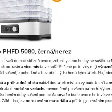
o PHFD 5080, černá/nerez
 si vaši domácí sklizeň ovoce, zeleniny nebo houby se sušičkou
ost
potravin a
více místa
ve spíži. Sušené potraviny mají
výrazně
cí sušení je pohodlné a bez přidaných chemických látek. Na jede
ná
a
průhledná plata
nabízí dostatek místa a vy budete mít
ab
irkulaci horkého vzduchu
rovnoměrně po všech patrech. Vybert
působením doby sušení pomocí
časovače
bude ovoce hotové ve v
. Základna je z
nerezového materiálu
a přístroj je
chráněn pro