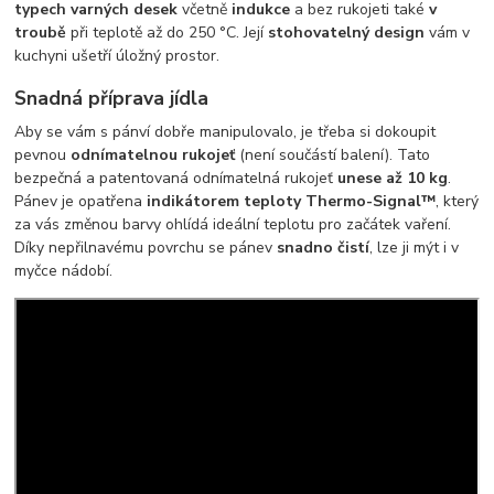
typech varných desek
včetně
indukce
a bez rukojeti také
v
troubě
při teplotě až do 250 °C. Její
stohovatelný design
vám v
kuchyni ušetří úložný prostor.
Snadná příprava jídla
Aby se vám s pánví dobře manipulovalo, je třeba si dokoupit
pevnou
odnímatelnou rukojeť
(není součástí balení).
Tato
bezpečná a patentovaná odnímatelná rukojeť
unese až 10 kg
.
Pánev je opatřena
indikátorem teploty Thermo-Signal™
, který
za vás změnou barvy ohlídá ideální teplotu pro začátek vaření.
Díky nepřilnavému povrchu se pánev
snadno čistí
, lze ji mýt i v
myčce nádobí.