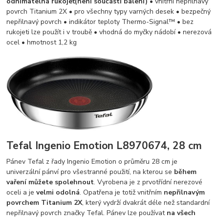
odnímatelná rukojeť
(není součástí balení)
• vnitřní nepřilnavý
povrch Titanium 2X • pro všechny typy varných desek • bezpečný
nepřilnavý povrch • indikátor teploty Thermo-Signal™ • bez
rukojeti lze použít i v troubě • vhodná do myčky nádobí • nerezová
ocel • hmotnost 1,2 kg
Tefal Ingenio Emotion L8970674, 28 cm
Pánev Tefal z řady Ingenio Emotion o průměru 28 cm je
univerzální pánví pro všestranné použití, na kterou se
během
vaření můžete spolehnout
. Vyrobena je z prvotřídní nerezové
oceli a je
velmi odolná
. Opatřena je totiž vnitřním
nepřilnavým
povrchem Titanium 2X
, který vydrží dvakrát déle než standardní
nepřilnavý povrch značky Tefal. Pánev lze používat
na všech