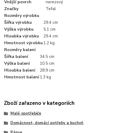
Vnější povrch
nerezový
Značky
Tefal
Rozměry výrobku
Šířka výrobku
29.4 cm
Výška výrobku
5.1 cm
Hloubka výrobku
29.4 cm
Hmotnost výrobku
1.2 kg
Rozměry balení
Šířka balení
34.5 cm
Výška balení
10.5 cm
Hloubka balení
28.9 cm
Hmotnost balení
1.3 kg
Zboží zařazeno v kategoriích
Malé spotřebiče
Domácnost, domácí potřeby a kuchyň
Pánve