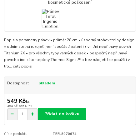
Popis a parametry pánev • průměr 28 cm • úsporný stohovatelný design
• odnímatelná rukojeť (není součástí balení) • vnitřní nepřilnavý povrch
Titanium 2X • pro všechny typy varných desek • bezpečný nepřilnavý
povrch • indikátor teploty Thermo-Signal™ • bez rukojeti lze použít i v
tro...
celý popis
Dostupnost
Skladem
549 Kč
/
ks
454 Kč
bez DPH
Přidat do košíku
Číslo produktu:
TEFL8970674