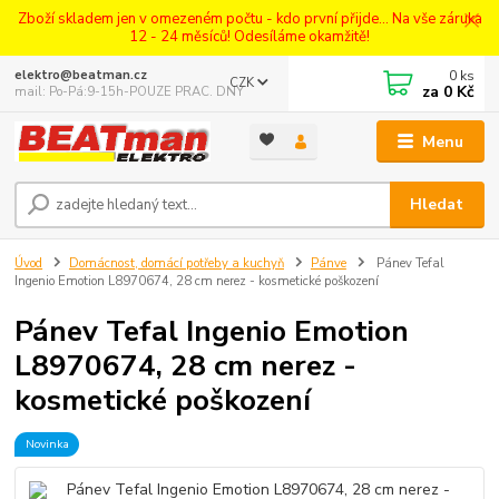
Zboží skladem jen v omezeném počtu - kdo první přijde... Na vše záruka
12 - 24 měsíců! Odesíláme okamžitě!
0
ks
elektro@beatman.cz
CZK
za
0 Kč
mail: Po-Pá:9-15h-POUZE PRAC. DNY
Menu
Hledat
Úvod
Domácnost, domácí potřeby a kuchyň
Pánve
Pánev Tefal
Ingenio Emotion L8970674, 28 cm nerez - kosmetické poškození
Pánev Tefal Ingenio Emotion
L8970674, 28 cm nerez -
kosmetické poškození
Novinka