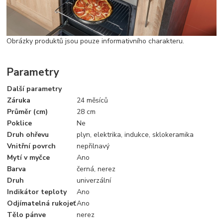
Obrázky produktů jsou pouze informativního charakteru.
Parametry
Další parametry
Záruka
24 měsíců
Průměr (cm)
28 cm
Poklice
Ne
Druh ohřevu
plyn, elektrika, indukce, sklokeramika
Vnitřní povrch
nepřilnavý
Mytí v myčce
Ano
Barva
černá, nerez
Druh
univerzální
Indikátor teploty
Ano
Odjímatelná rukojeť
Ano
Tělo pánve
nerez