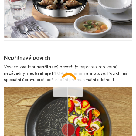
Nepřilnavý povrch
Vysoce
kvalitní nepřilnavý povrch
je naprosto zdravotně
nezávadný,
neobsahuje PFOA, kadmium ani olovo
. Povrch má
speciální úpravu proti poškrábání pro maximální odolnost.