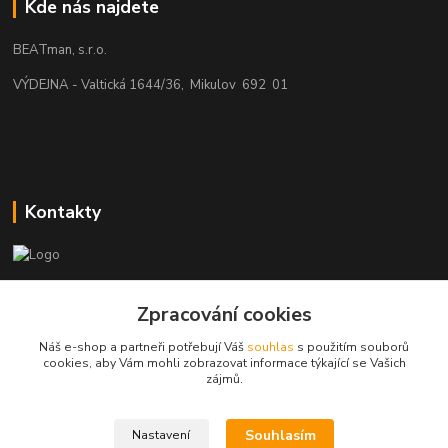
Kde nás najdete
BEATman, s.r.o.
VÝDEJNA - Valtická 1644/36, Mikulov 692 01
Kontakty
beatman.cz
Zpracování cookies
mail: Po-Pá:9-15h-POUZE PRAC. DNY
Náš e-shop a partneři potřebují Váš
souhlas
s použitím souborů
cookies, aby Vám mohli zobrazovat informace týkající se Vašich
elektro@beatman.cz
zájmů.
Souhlasím
Nastavení