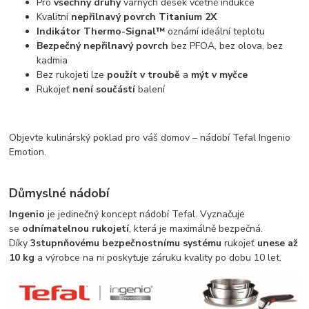
Pro
všechny druhy
varných desek včetně indukce
Kvalitní
nepřilnavý povrch Titanium 2X
Indikátor Thermo-Signal™
oznámí ideální teplotu
Bezpečný nepřilnavý povrch
bez PFOA, bez olova, bez
kadmia
Bez rukojeti lze
použít v troubě
a
mýt v myčce
Rukojeť
není součástí
balení
Objevte kulinárský poklad pro váš domov – nádobí Tefal Ingenio
Emotion.
Důmyslné nádobí
Ingenio
je jedinečný koncept nádobí Tefal. Vyznačuje
se
odnímatelnou rukojetí
, která je maximálně bezpečná.
Díky
3stupnňovému bezpečnostnímu systému
rukojeť
unese až
10 kg
a výrobce na ni poskytuje záruku kvality po dobu 10 let.