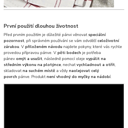
První použití dlouhou životnost
Před prvním použitím je důležité pánvi věnovat
speciální
pozornost
, při správném používání se vám odvděčí
celoživotní
zárukou
. V
přiloženém návodu
najdete pokyny, které vás rychle
provedou přípravou pánve. V
pěti bodech
je potřeba
pánev
omýt a usušit
, následně pomocí oleje
vypálit na
středním výkonu na plotýnce
, nechat
vychladnout a otřít
,
skladovat
na suchém místě
a vždy
naolejovat celý
povrch
pánve. Produkt
není vhodný do myčky na nádobí
.