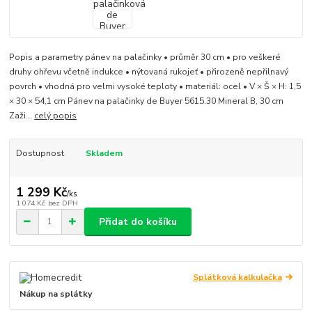
Popis a parametry pánev na palačinky • průměr 30 cm • pro veškeré
druhy ohřevu včetně indukce • nýtovaná rukojeť • přirozeně nepřilnavý
povrch • vhodná pro velmi vysoké teploty • materiál: ocel • V × Š × H: 1,5
× 30 × 54,1 cm Pánev na palačinky de Buyer 5615.30 Mineral B, 30 cm
Zaži...
celý popis
Dostupnost
Skladem
1 299 Kč
/
ks
1 074 Kč
bez DPH
Přidat do košíku
Splátková kalkulačka
Nákup na splátky