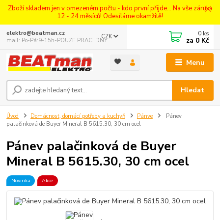
Zboží skladem jen v omezeném počtu - kdo první přijde... Na vše záruka
12 - 24 měsíců! Odesíláme okamžitě!
0
ks
elektro@beatman.cz
CZK
za
0 Kč
mail: Po-Pá:9-15h-POUZE PRAC. DNY
Menu
Hledat
Úvod
Domácnost, domácí potřeby a kuchyň
Pánve
Pánev
palačinková de Buyer Mineral B 5615.30, 30 cm ocel
Pánev palačinková de Buyer
Mineral B 5615.30, 30 cm ocel
Novinka
Akce