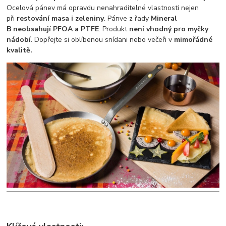
Ocelová pánev má opravdu nenahraditelné vlastnosti nejen
při
restování masa i zeleniny
. Pánve z řady
Mineral
B
neobsahují PFOA a PTFE
. Produkt
není vhodný pro myčky
nádobí
. Dopřejte si oblíbenou snídani nebo večeři v
mimořádné
kvalitě.