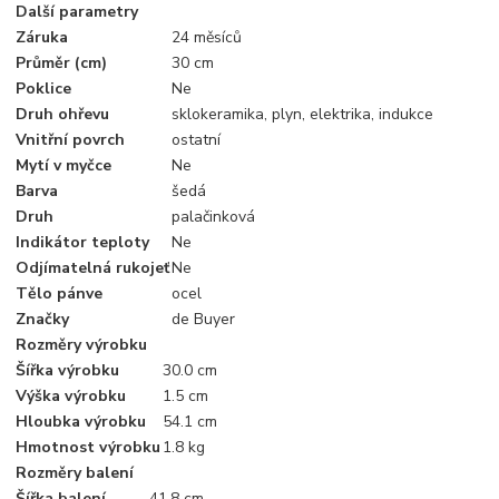
Další parametry
Záruka
24 měsíců
Průměr (cm)
30 cm
Poklice
Ne
Druh ohřevu
sklokeramika, plyn, elektrika, indukce
Vnitřní povrch
ostatní
Mytí v myčce
Ne
Barva
šedá
Druh
palačinková
Indikátor teploty
Ne
Odjímatelná rukojeť
Ne
Tělo pánve
ocel
Značky
de Buyer
Rozměry výrobku
Šířka výrobku
30.0 cm
Výška výrobku
1.5 cm
Hloubka výrobku
54.1 cm
Hmotnost výrobku
1.8 kg
Rozměry balení
Šířka balení
41.8 cm