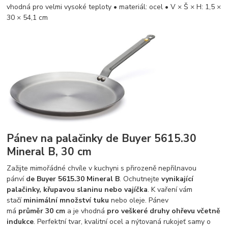
vhodná pro velmi vysoké teploty • materiál: ocel • V × Š × H: 1,5 ×
30 × 54,1 cm
Pánev na palačinky de Buyer 5615.30
Mineral B, 30 cm
Zažijte mimořádné chvíle v kuchyni s přirozeně nepřilnavou
pánví
de Buyer 5615.30 Mineral B
. Ochutnejte
vynikající
palačinky, křupavou slaninu nebo vajíčka
. K vaření vám
stačí
minimální množství tuku
nebo oleje. Pánev
má
průměr 30 cm
a je vhodná
pro veškeré druhy ohřevu včetně
indukce
. Perfektní tvar, kvalitní ocel a nýtovaná rukojeť samy o