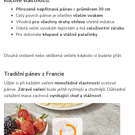
Klíčové vlastnosti:
Přirozeně nepřilnavá pánev
s
průměrem 30 cm
Celý povrch pánve je ošetřen
včelím voskem
Vhodná
pro všechny druhy ohřevu
včetně indukce
Odolá velmi vysokým teplotám a má
celoživotní záruku
Pro dokonale
křupavé a vláčné palačinky
Dlouhá snídaně nebo oblíbená večeře kdykoliv si budete přát.
Tradiční pánev z Francie
Užijte si při každém vaření
mimořádné vlastnosti
ocelové
pánve.
Zdravé vaření
bude ještě rychlejší a chutnější. Důkladné
zatažení masa zachová
vynikající chuť a vláčnost
.