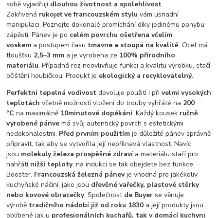
sobě vyjadřují
dlouhou životnost a spolehlivost
.
Zakřivená
rukojeť ve francouzském stylu
vám usnadní
manipulaci. Poznejte dokonalé promíchání díky jedinému pohybu
zápěstí. Pánev je po
celém povrchu ošetřena včelím
voskem
a postupem času
tmavne a stoupá na kvalitě
. Ocel má
tloušťku
2,5–3 mm
a je vyrobena ze
100% přírodního
materiálu
. Případná rez neovlivňuje funkci a kvalitu výrobku, stačí
očištění houbičkou. Produkt je
ekologický a recyklovatelný
.
Perfektní tepelná vodivost
dovoluje použití i při
velmi vysokých
teplotách
včetně možnosti vložení do trouby vyhřáté na
200
°C
na maximálně
10minutové dopékání
. Každý kousek
ručně
vyrobené pánve
má svůj autentický povrch s estetickými
nedokonalostmi.
Před prvním použitím
je důležité pánev správně
připravit, tak aby se vytvořila její nepřilnavá vlastnost. Navíc
jsou
molekuly železa prospěšné zdraví
a materiálu stačí pro
nahřátí
nižší teploty
, na indukci se tak obejdete bez funkce
Booster.
Francouzská železná pánev
je vhodná pro jakékoliv
kuchyňské náčiní, jako jsou
dřevěné vařečky, plastové stěrky
nebo kovové obracečky
. Společnost
de Buyer
se věnuje
výrobě
tradičního nádobí již od roku 1830
a její produkty jsou
oblíbené jak u
profesionálních kuchařů, tak v domácí kuchyni
.