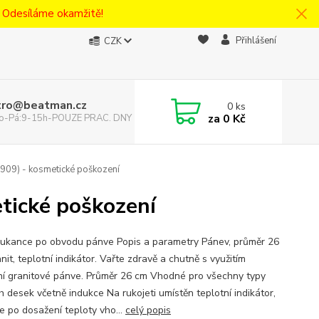
! Odesíláme okamžitě!
Přihlášení
CZK
tro@beatman.cz
0
ks
za
0 Kč
 Po-Pá:9-15h-POUZE PRAC. DNY
09) - kosmetické poškození
tické poškození
ťukance po obvodu pánve Popis a parametry Pánev, průměr 26
nit, teplotní indikátor. Vařte zdravě a chutně s využitím
í granitové pánve. Průměr 26 cm Vhodné pro všechny typy
h desek včetně indukce Na rukojeti umístěn teplotní indikátor,
e po dosažení teploty vho...
celý popis