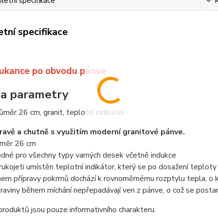
etní specifikace
tní specifikace
ťukance po obvodu pánve
 a parametry
ůměr 26 cm, granit, teplotní indikátor.
ravě a chutně s využitím moderní granitové pánve.
měr 26 cm
dné pro všechny typy varných desek včetně indukce
rukojeti umístěn teplotní indikátor, který se po dosažení teplot
em přípravy pokrmů dochází k rovnoměrnému rozptylu tepla, o k
raviny během míchání nepřepadávají ven z pánve, o což se postar
roduktů jsou pouze informativního charakteru.