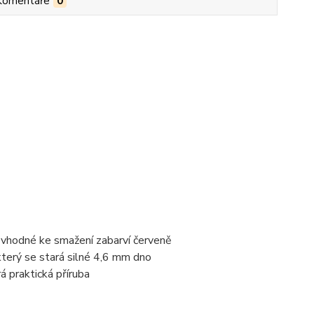
Komentáře
0
y vhodné ke smažení zabarví červeně
terý se stará silné 4,6 mm dno
á praktická příruba