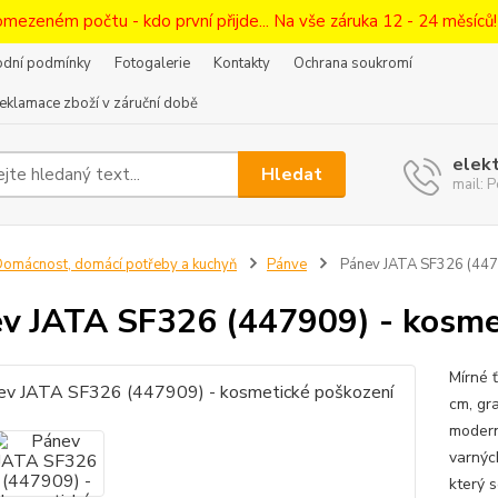
omezeném počtu - kdo první přijde... Na vše záruka 12 - 24 měsíců
dní podmínky
Fotogalerie
Kontakty
Ochrana soukromí
eklamace zboží v záruční době
elek
Hledat
mail:
omácnost, domácí potřeby a kuchyň
Pánve
Pánev JATA SF326 (4479
v JATA SF326 (447909) - kosme
Mírné 
cm, gra
modern
varnýc
který s