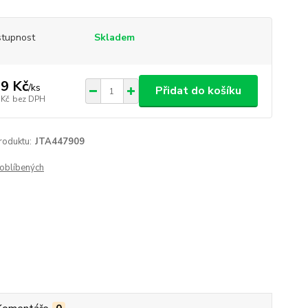
tupnost
Skladem
9 Kč
/
ks
Přidat do košíku
 Kč
bez DPH
roduktu:
JTA447909
oblíbených