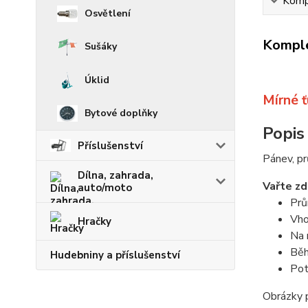
Kompl
Osvětlení
Komple
Sušáky
Úklid
Mírné 
Bytové doplňky
Popis
Příslušenství
Pánev, pr
Dílna, zahrada,
Vařte zd
auto/moto
Prů
Vho
Hračky
Na 
Běh
Hudebniny a příslušenství
Pot
Obrázky p