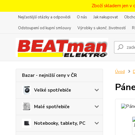
Zboží skladem jen v 
Nejčastější otázky a odpovědi
O nás
Jak nakupovat
Obcho
Odstoupení od kupní smlouvy
Výrobky s ukonč. životností
R
Úvod
D
Bazar - nejnižší ceny v ČR
Páne
Velké spotřebiče
Malé spotřebiče
Notebooky, tablety, PC