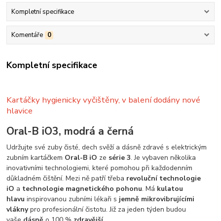
Kompletní specifikace
Komentáře
0
Kompletní specifikace
Kartáčky hygienicky vyčištěny, v balení dodány nové
hlavice
Oral-B iO3, modrá a černá
Udržujte své zuby čisté, dech svěží a dásně zdravé s elektrickým
zubním kartáčkem
Oral-B
iO
ze
série 3
. Je vybaven několika
inovativními technologiemi, které pomohou při každodenním
důkladném čištění. Mezi ně patří třeba
revoluční technologie
iO
a
technologie magnetického pohonu
. Má
kulatou
hlavu
inspirovanou zubními lékaři s
jemně mikrovibrujícími
vlákny
pro profesionální čistotu. Již za jeden týden budou
vaše
dásně
o 100 %
zdravější
.