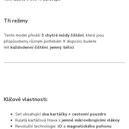
Tři režimy
Tento model přináší
3
chytré módy čištění
, které jsou
přizpůsobeny různým potřebám. K dispozici budete
mít
každodenní čištění
,
jemný
,
bělicí
.
Klíčové vlastnosti:
Set obsahující
dva kartáčky + cestovní pouzdro
Kulatá kartáčová hlava s
jemně mikrovibrujícími vlákny
Revoluční technologie:
iO
a
magnetického pohonu