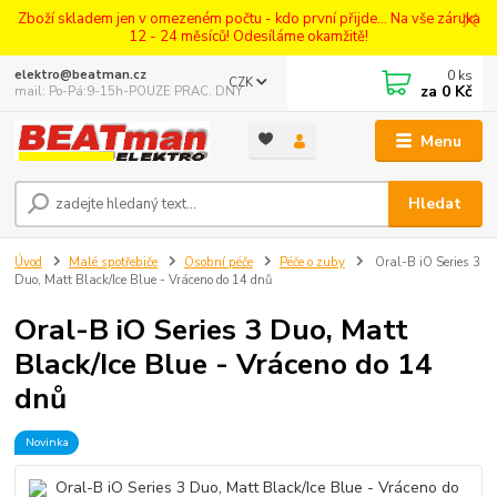
Zboží skladem jen v omezeném počtu - kdo první přijde... Na vše záruka
12 - 24 měsíců! Odesíláme okamžitě!
0
ks
elektro@beatman.cz
CZK
za
0 Kč
mail: Po-Pá:9-15h-POUZE PRAC. DNY
Menu
Hledat
Úvod
Malé spotřebiče
Osobní péče
Péče o zuby
Oral-B iO Series 3
Duo, Matt Black/Ice Blue - Vráceno do 14 dnů
Oral-B iO Series 3 Duo, Matt
Black/Ice Blue - Vráceno do 14
dnů
Novinka