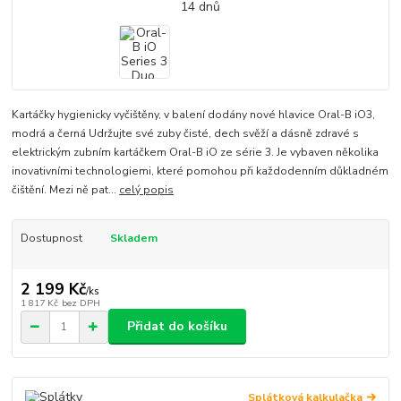
Kartáčky hygienicky vyčištěny, v balení dodány nové hlavice Oral-B iO3,
modrá a černá Udržujte své zuby čisté, dech svěží a dásně zdravé s
elektrickým zubním kartáčkem Oral-B iO ze série 3. Je vybaven několika
inovativními technologiemi, které pomohou při každodenním důkladném
čištění. Mezi ně pat...
celý popis
Dostupnost
Skladem
2 199 Kč
/
ks
1 817 Kč
bez DPH
Přidat do košíku
Splátková kalkulačka