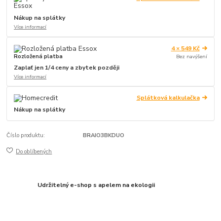
Nákup na splátky
Více informací
4 × 549 Kč
Rozložená platba
Bez navýšení
Zaplať jen 1/4 ceny a zbytek později
Více informací
Splátková kalkulačka
Nákup na splátky
Číslo produktu:
BRAIO3BKDUO
Do oblíbených
Udržitelný e-shop s apelem na ekologii