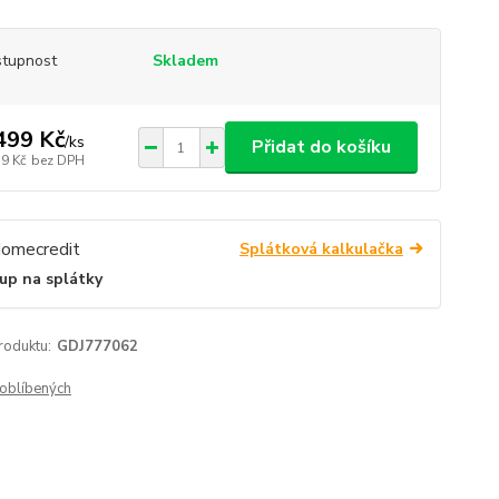
tupnost
Skladem
499 Kč
/
ks
Přidat do košíku
39 Kč
bez DPH
Splátková kalkulačka
up na splátky
roduktu:
GDJ777062
oblíbených