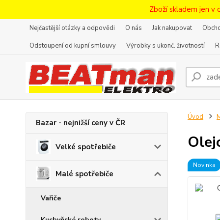
Zboží skladem jen v 
Nejčastější otázky a odpovědi
O nás
Jak nakupovat
Obcho
Odstoupení od kupní smlouvy
Výrobky s ukonč. životností
R
Úvod
M
Bazar - nejnižší ceny v ČR
Olej
Velké spotřebiče
Novinka
Malé spotřebiče
Vařiče
Kuchyňské roboty