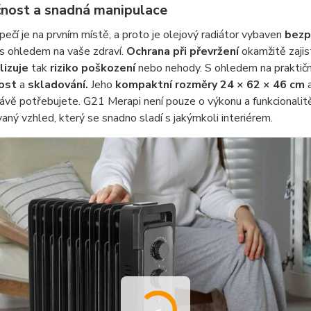
nost a snadná manipulace
ečí je na prvním místě, a proto je olejový radiátor vybaven
bezp
s ohledem na vaše zdraví.
Ochrana při převržení
okamžitě zajist
lizuje
tak
riziko poškození
nebo nehody. S ohledem na praktičn
ost
a
skladování.
Jeho
kompaktní rozměry 24 × 62 × 46 cm
a
ávě potřebujete. G21 Merapi není pouze o výkonu a funkcionalit
vaný vzhled, který se snadno sladí s jakýmkoli interiérem.