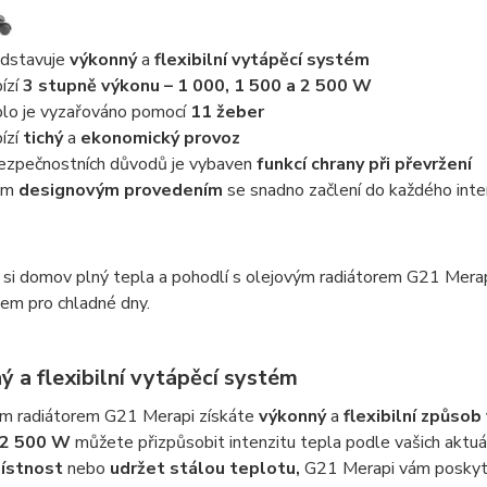
dstavuje
výkonný
a
flexibilní vytápěcí systém
ízí
3 stupně výkonu – 1 000, 1 500 a 2 500 W
lo je vyzařováno pomocí
11 žeber
ízí
tichý
a
ekonomický provoz
ezpečnostních důvodů je vybaven
funkcí chrany při převržení
ým
designovým provedením
se snadno začlení do každého inte
si domov plný tepla a pohodlí s olejovým radiátorem G21 Merap
em pro chladné dny.
ý a flexibilní vytápěcí systém
ým radiátorem G21 Merapi získáte
výkonný
a
flexibilní způsob
2 500 W
můžete přizpůsobit intenzitu tepla podle vašich aktuá
místnost
nebo
udržet stálou teplotu,
G21 Merapi vám poskytn