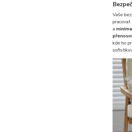
Bezpeč
Vaše bezp
pracovat 
a
minima
přenosn
kde ho pr
sofistiko