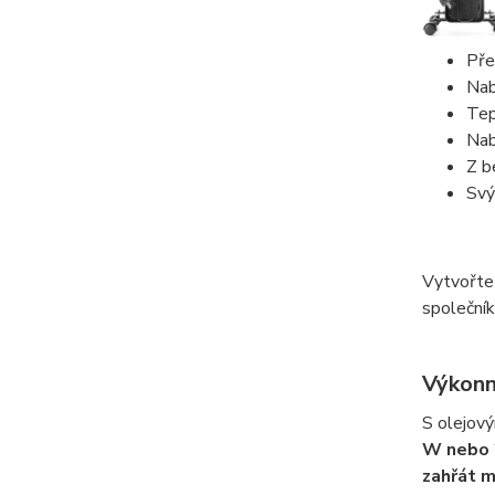
Pře
Nab
Tep
Nab
Z b
Sv
Vytvořte 
společník
Výkonn
S olejov
W nebo 
zahřát 