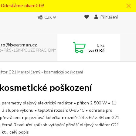
! Odesíláme okamžitě!
Přihlášení
CZK
tro@beatman.cz
0
ks
za
0 Kč
 Po-Pá:9-15h-POUZE PRAC. DNY
iátor G21 Merapi černý - kosmetické poškození
 kosmetické poškození
a parametry olejový elektrický radiátor • příkon 2 500 W • 11
• 3 stupně výkonu • teplotní rozsah: 0–85 °C • ochrana pro
 převrácení • pojezdová kolečka • rozměr 24 × 62 × 46 cm G21
, černá Revoluční způsob vytápění přináší olejový radiátor G21
 kt...
celý popis