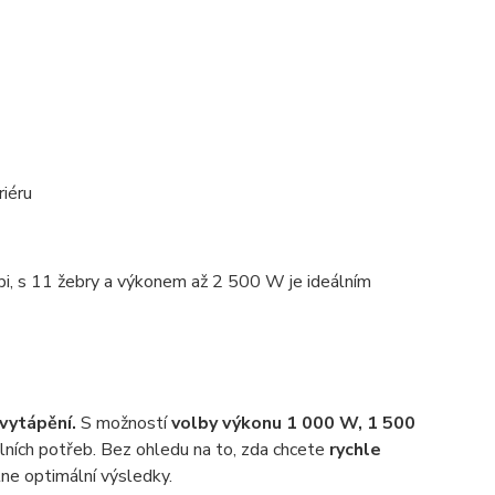
riéru
i, s 11 žebry a výkonem až 2 500 W je ideálním
 vytápění.
S možností
volby výkonu 1 000 W, 1 500
lních potřeb. Bez ohledu na to, zda chcete
rychle
e optimální výsledky.