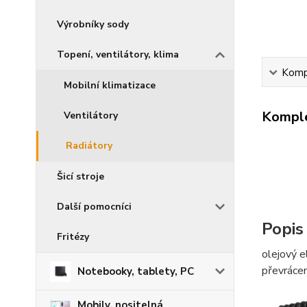
Výrobníky sody
Topení, ventilátory, klima
Kompl
Mobilní klimatizace
Komple
Ventilátory
Radiátory
Šicí stroje
Další pomocníci
Popis
Fritézy
olejový e
převráce
Notebooky, tablety, PC
Mobily, nositelná