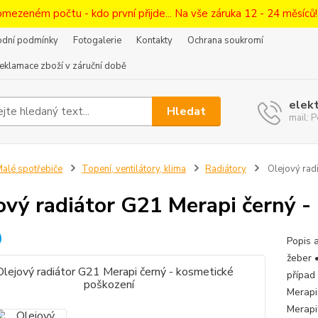
omezeném počtu - kdo první přijde... Na vše záruka 12 - 24 měsíců
dní podmínky
Fotogalerie
Kontakty
Ochrana soukromí
eklamace zboží v záruční době
elek
Hledat
mail:
alé spotřebiče
Topení, ventilátory, klima
Radiátory
Olejový rad
ový radiátor G21 Merapi černý -
Popis 
žeber 
případ
Merapi
Merapi,