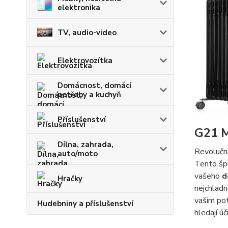
elektronika
TV, audio-video
Elektrovozítka
Domácnost, domácí
potřeby a kuchyň
Příslušenství
G21 M
Dílna, zahrada,
Revoluční
auto/moto
Tento špi
vašeho
d
Hračky
nejchladn
vašim po
Hudebniny a příslušenství
hledají ú