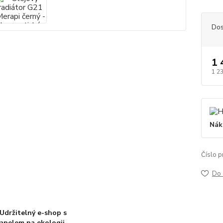
Dos
1 
1 2
Nák
Číslo p
Do 
Udržitelný e-shop s
apelem na ekologii