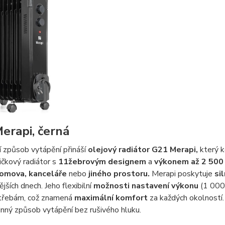
erapi, černá
 způsob vytápění přináší
olejový radiátor G21 Merapi,
který k
čkový radiátor s
11žebrovým designem
a
výkonem až 2 50
omova, kanceláře
nebo
jiného prostoru.
Merapi poskytuje
si
ějších dnech. Jeho flexibilní
možnosti nastavení výkonu
(1 000
třebám, což znamená
maximální komfort
za každých okolností
činný způsob vytápění bez rušivého hluku.