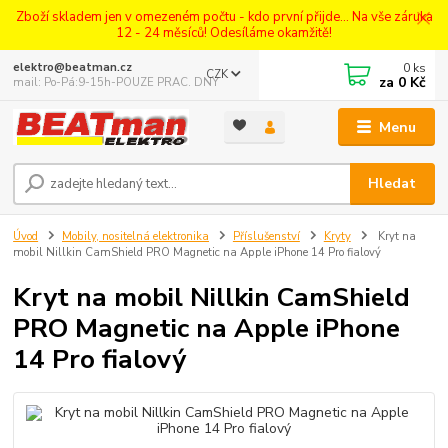
Zboží skladem jen v omezeném počtu - kdo první přijde... Na vše záruka
12 - 24 měsíců! Odesíláme okamžitě!
0
ks
elektro@beatman.cz
CZK
za
0 Kč
mail: Po-Pá:9-15h-POUZE PRAC. DNY
Menu
Hledat
Úvod
Mobily, nositelná elektronika
Příslušenství
Kryty
Kryt na
mobil Nillkin CamShield PRO Magnetic na Apple iPhone 14 Pro fialový
Kryt na mobil Nillkin CamShield
PRO Magnetic na Apple iPhone
14 Pro fialový