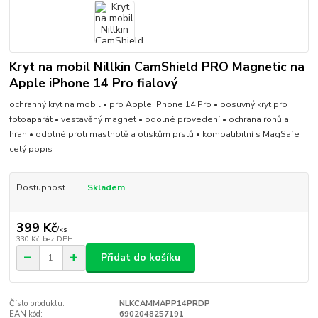
Kryt na mobil Nillkin CamShield PRO Magnetic na
Apple iPhone 14 Pro fialový
ochranný kryt na mobil • pro Apple iPhone 14 Pro • posuvný kryt pro
fotoaparát • vestavěný magnet • odolné provedení • ochrana rohů a
hran • odolné proti mastnotě a otiskům prstů • kompatibilní s MagSafe
celý popis
Dostupnost
Skladem
399 Kč
/
ks
330 Kč
bez DPH
Přidat do košíku
Číslo produktu:
NLKCAMMAPP14PRDP
EAN kód:
6902048257191