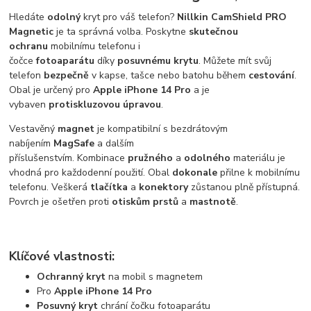
Hledáte
odolný
kryt pro váš telefon?
Nillkin CamShield
PRO
Magnetic
je ta správná volba. Poskytne
skutečnou
ochranu
mobilnímu telefonu i
čočce
fotoaparátu
díky
posuvnému krytu
. Můžete mít svůj
telefon
bezpečně
v kapse, tašce nebo batohu během
cestování
.
Obal je určený pro
Apple iPhone 14 Pro
a je
vybaven
protiskluzovou úpravou
.
Vestavěný
magnet
je kompatibilní s bezdrátovým
nabíjením
MagSafe
a dalším
příslušenstvím. Kombinace
pružného
a
odolného
materiálu je
vhodná pro každodenní použití. Obal
dokonale
přilne k mobilnímu
telefonu. Veškerá
tlačítka
a
konektory
zůstanou plně přístupná.
Povrch je ošetřen proti
otiskům prstů
a
mastnotě
.
Klíčové vlastnosti:
Ochranný kryt
na mobil s magnetem
Pro
Apple iPhone 14 Pro
Posuvný kryt
chrání čočku fotoaparátu