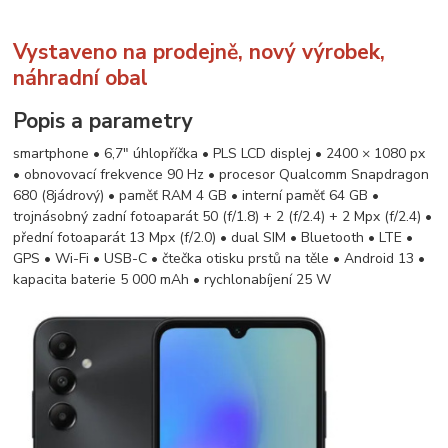
Vystaveno na prodejně, nový výrobek,
náhradní obal
Popis a parametry
smartphone • 6,7" úhlopříčka • PLS LCD displej • 2400 × 1080 px
• obnovovací frekvence 90 Hz • procesor Qualcomm Snapdragon
680 (8jádrový) • paměť RAM 4 GB • interní paměť 64 GB •
trojnásobný zadní fotoaparát 50 (f/1.8) + 2 (f/2.4) + 2 Mpx (f/2.4) •
přední fotoaparát 13 Mpx (f/2.0) • dual SIM • Bluetooth • LTE •
GPS • Wi-Fi • USB-C • čtečka otisku prstů na těle • Android 13 •
kapacita baterie 5 000 mAh • rychlonabíjení 25 W