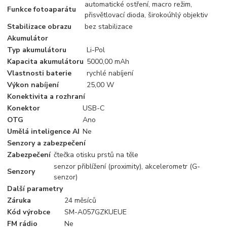
automatické ostření, macro režim,
Funkce fotoaparátu
přisvětlovací dioda, širokoúhlý objektiv
Stabilizace obrazu
bez stabilizace
Akumulátor
Typ akumulátoru
Li-Pol
Kapacita akumulátoru
5000,00 mAh
Vlastnosti baterie
rychlé nabíjení
Výkon nabíjení
25,00 W
Konektivita a rozhraní
Konektor
USB-C
OTG
Ano
Umělá inteligence AI
Ne
Senzory a zabezpečení
Zabezpečení
čtečka otisku prstů na těle
senzor přiblížení (proximity), akcelerometr (G-
Senzory
senzor)
Další parametry
Záruka
24 měsíců
Kód výrobce
SM-A057GZKUEUE
FM rádio
Ne