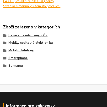
64 GB (SM-A057GZKUEUE) černý
Stránka s manuály k tomuto produktu
Zboží zařazeno v kategoriích
Bazar - nejnižší ceny v ČR
Mobily, nositelná elektronika
Mobilní telefony
Smartphone
Samsung
Informace pro zákazníky