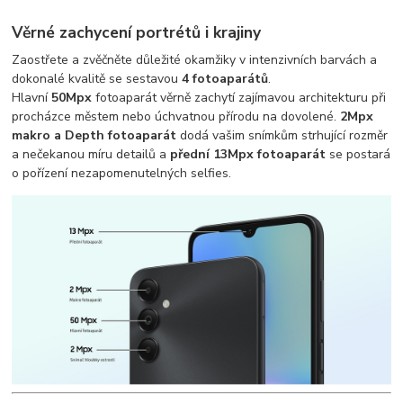
Věrné zachycení portrétů i krajiny
Zaostřete a zvěčněte důležité okamžiky v intenzivních barvách a
dokonalé kvalitě se sestavou
4 fotoaparátů
.
Hlavní
50Mpx
fotoaparát věrně zachytí zajímavou architekturu při
procházce městem nebo úchvatnou přírodu na dovolené.
2Mpx
makro a Depth fotoaparát
dodá vašim snímkům strhující rozměr
a nečekanou míru detailů a
přední 13Mpx fotoaparát
se postará
o pořízení nezapomenutelných selfies.