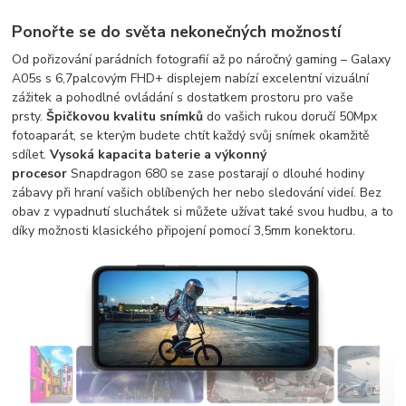
Ponořte se do světa nekonečných možností
Od pořizování parádních fotografií až po náročný gaming – Galaxy
A05s s 6,7palcovým FHD+ displejem nabízí excelentní vizuální
zážitek a pohodlné ovládání s dostatkem prostoru pro vaše
prsty.
Špičkovou kvalitu snímků
do vašich rukou doručí 50Mpx
fotoaparát, se kterým budete chtít každý svůj snímek okamžitě
sdílet.
Vysoká kapacita baterie a výkonný
procesor
Snapdragon 680 se zase postarají o dlouhé hodiny
zábavy při hraní vašich oblíbených her nebo sledování videí. Bez
obav z vypadnutí sluchátek si můžete užívat také svou hudbu, a to
díky možnosti klasického připojení pomocí 3,5mm konektoru.