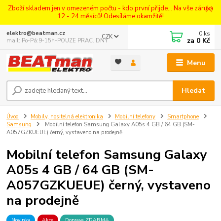
Zboží skladem jen v omezeném počtu - kdo první přijde... Na vše záruka
12 - 24 měsíců! Odesíláme okamžitě!
0
ks
elektro@beatman.cz
CZK
za
0 Kč
mail: Po-Pá:9-15h-POUZE PRAC. DNY
Menu
Hledat
Úvod
Mobily, nositelná elektronika
Mobilní telefony
Smartphone
Samsung
Mobilní telefon Samsung Galaxy A05s 4 GB / 64 GB (SM-
A057GZKUEUE) černý, vystaveno na prodejně
Mobilní telefon Samsung Galaxy
A05s 4 GB / 64 GB (SM-
A057GZKUEUE) černý, vystaveno
na prodejně
Novinka
Akce
Doprava ZDARMA