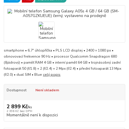
smartphone • 6,7" úhlopříčka • PLS LCD displej • 2400 × 1080 px •
obnovovací frekvence 90 Hz • procesor Qualcomm Snapdragon 680
(8jádrový) • paměť RAM 4 GB • interní paměť 64 GB • trojnásobný zadní
fotoaparát 50 (f/1.8) + 2 (f/2.4) + 2 Mpx (f/2.4) • přední fotoaparát 13 Mpx
(f/2.0) • dual SIM • Blue
celý popis
Dostupnost
Není skladem
2 899 Kč
/
ks
2 396 Kč
bez DPH
Momentálně není k dispozici