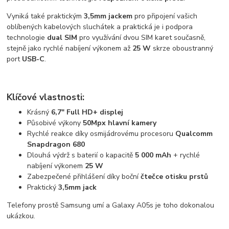
Vyniká také praktickým
3,5mm jackem
pro připojení vašich
oblíbených kabelových sluchátek a praktická je i podpora
technologie
dual SIM
pro využívání dvou SIM karet současně,
stejně jako rychlé nabíjení výkonem až
25 W
skrze oboustranný
port
USB-C
.
Klíčové vlastnosti:
Krásný
6,7" Full HD+ displej
Působivé výkony
50Mpx hlavní kamery
Rychlé reakce díky osmijádrovému procesoru
Qualcomm
Snapdragon 680
Dlouhá výdrž s baterií o kapacitě
5 000 mAh
+ rychlé
nabíjení výkonem
25 W
Zabezpečené přihlášení díky boční
čtečce otisku prstů
Praktický
3,5mm jack
Telefony prostě Samsung umí a Galaxy A05s je toho dokonalou
ukázkou.