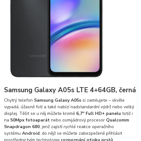
Samsung Galaxy A05s LTE 4+64GB, černá
Chytrý telefon
Samsung Galaxy A05s
si zamilujete – skvěle
vypadá, úžasně fotí a také nabízí nadstandardní výdrž nebo velký
displej. Těšit se u něj můžete kromě
6,7" Full HD+ panelu
totiž i
na
50Mpx fotoaparát
nebo osmijádrový procesor
Qualcomm
Snapdragon 680
, jenž zajistí rychlé reakce operačního
systému
Android
, do nějž se můžete zabezpečeně přihlásit
prostřednictvím technologie
rozpoznání otisku prstů
.