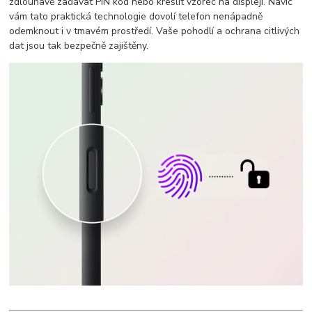
zdlouhavě zadávat PIN kód nebo kreslit vzorec na displeji. Navíc
vám tato praktická technologie dovolí telefon nenápadně
odemknout i v tmavém prostředí. Vaše pohodlí a ochrana citlivých
dat jsou tak bezpečně zajištěny.