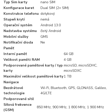
Typ Sim karty
nano SIM
Konfigurace karet
Dual SIM (2× SIM)
Konstrukce telefonu
dotykový
Stupeň krytí
nemá
Operační systém
Android 13.0
Nadstavba systému
čistý Android
Mobilní služby
GMS
Notifikační dioda
Ne
Paměť
Interní paměť
64 GB
Velikost paměti RAM
4 GB
Podporované paměťové karty / typ
microSD, microSDHC,
karty
microSDXC
Maximální velikost paměťové karty
1 TB
Navigace
Bezdrátové
Wi-Fi, Bluetooth, GPS, GLONASS, Galileo,
technologie
4G/LTE
Podporované sítě
Síťová frekvence
850 MHz, 900 MHz, 1 800 MHz, 1 900 MHz
(GSM)