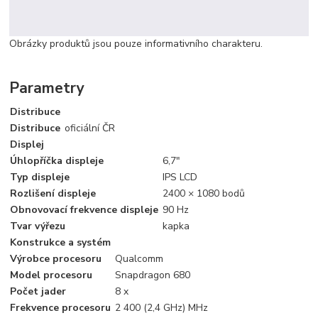
Obrázky produktů jsou pouze informativního charakteru.
Parametry
Distribuce
Distribuce
oficiální ČR
Displej
Úhlopříčka displeje
6,7"
Typ displeje
IPS LCD
Rozlišení displeje
2400 × 1080 bodů
Obnovovací frekvence displeje
90 Hz
Tvar výřezu
kapka
Konstrukce a systém
Výrobce procesoru
Qualcomm
Model procesoru
Snapdragon 680
Počet jader
8 x
Frekvence procesoru
2 400 (2,4 GHz) MHz