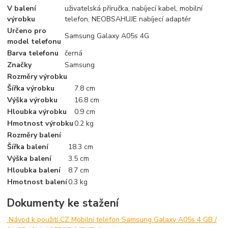
V balení
uživatelská příručka, nabíjecí kabel, mobilní
výrobku
telefon, NEOBSAHUJE nabíjecí adaptér
Určeno pro
Samsung Galaxy A05s 4G
model telefonu
Barva telefonu
černá
Značky
Samsung
Rozměry výrobku
Šířka výrobku
7.8 cm
Výška výrobku
16.8 cm
Hloubka výrobku
0.9 cm
Hmotnost výrobku
0.2 kg
Rozměry balení
Šířka balení
18.3 cm
Výška balení
3.5 cm
Hloubka balení
8.7 cm
Hmotnost balení
0.3 kg
Dokumenty ke stažení
Návod k použití CZ Mobilní telefon Samsung Galaxy A05s 4 GB /