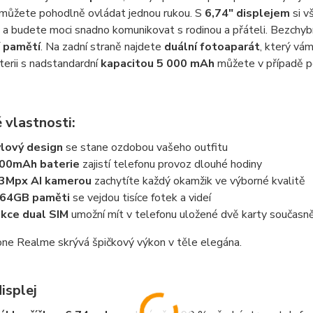
 můžete pohodlně ovládat jednou rukou. S
6,74" displejem
si v
h a budete moci snadno komunikovat s rodinou a přáteli. Bezchyb
í pamětí
. Na zadní straně najdete
duální fotoaparát
, který vá
aterii s nadstandardní
kapacitou 5 000 mAh
můžete v případě p
 vlastnosti:
lový design
se stane ozdobou vašeho outfitu
000mAh baterie
zajistí telefonu provoz dlouhé hodiny
3Mpx AI kamerou
zachytíte každý okamžik ve výborné kvalitě
64GB paměti
se vejdou tisíce fotek a videí
kce dual SIM
umožní mít v telefonu uložené dvě karty současn
ne Realme skrývá špičkový výkon v těle elegána.
isplej