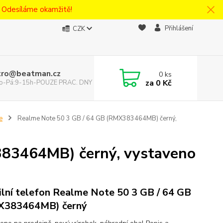
! Odesíláme okamžitě!
Přihlášení
CZK
tro@beatman.cz
0
ks
za
0 Kč
 Po-Pá:9-15h-POUZE PRAC. DNY
e
Realme Note 50 3 GB / 64 GB (RMX383464MB) černý,
383464MB) černý, vystaveno
lní telefon Realme Note 50 3 GB / 64 GB
X383464MB) černý