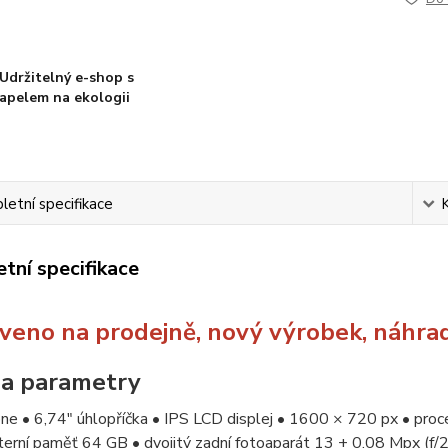
Udržitelný e-shop s
apelem na ekologii
etní specifikace
tní specifikace
veno na prodejně, nový výrobek, náhra
 a parametry
ne • 6,74" úhlopříčka • IPS LCD displej • 1600 × 720 px • pro
terní paměť 64 GB • dvojitý zadní fotoaparát 13 + 0,08 Mpx (f/2.