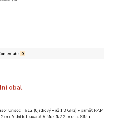
Komentáře
0
dní obal
cesor Unisoc T612 (8jádrový – až 1,8 GHz) • paměť RAM
2) • přední fotoaparát 5 Mpx (f/2.2) • dual SIM •