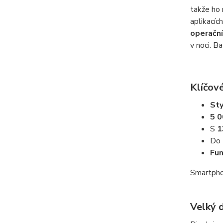
takže ho
aplikacíc
operačn
v noci. B
Klíčové
Sty
5 
S
1
Do
Fun
Smartpho
Velký d