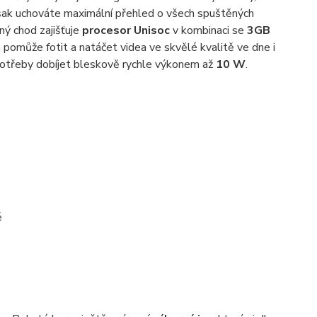
šak uchováte maximální přehled o všech spuštěných
ný chod zajišťuje
procesor Unisoc
v kombinaci se
3GB
m pomůže fotit a natáčet videa ve skvělé kvalitě ve dne i
otřeby dobíjet bleskově rychle výkonem až
10 W
.
ě