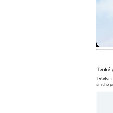
Tenké 
Telefon 
snadno př