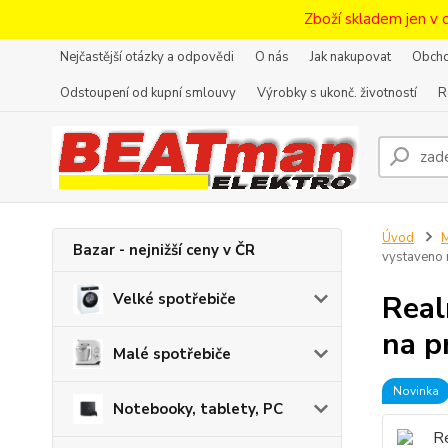
Zboží skladem jen v 
Nejčastější otázky a odpovědi
O nás
Jak nakupovat
Obcho
Odstoupení od kupní smlouvy
Výrobky s ukonč. životností
R
Úvod
M
Bazar - nejnižší ceny v ČR
vystaveno 
Real
Velké spotřebiče
na p
Malé spotřebiče
Novinka
Notebooky, tablety, PC