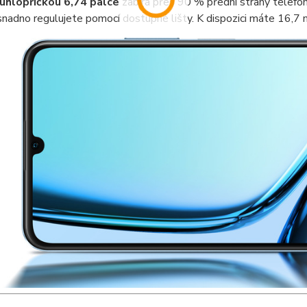
úhlopříčkou 6,74 palce
zabírá přes 90 % přední strany telefon
nadno regulujete pomocí dostupné lišty. K dispozici máte 16,7 m