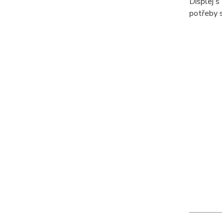
Displej s
potřeby s