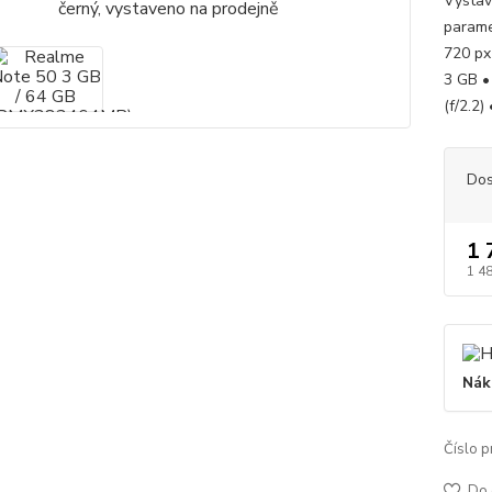
Vystav
parame
720 px
3 GB •
(f/2.2)
Dos
1 
1 4
Nák
Číslo p
Do 