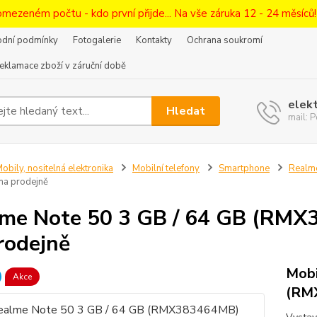
omezeném počtu - kdo první přijde... Na vše záruka 12 - 24 měsíců
dní podmínky
Fotogalerie
Kontakty
Ochrana soukromí
eklamace zboží v záruční době
elek
Hledat
mail:
obily, nositelná elektronika
Mobilní telefony
Smartphone
Realm
na prodejně
me Note 50 3 GB / 64 GB (RMX
rodejně
Mobi
Akce
(RM