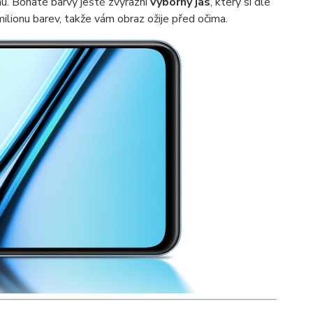
u. Bohaté barvy ještě zvýrazní
výborný jas
, který si dle
ilionu barev, takže vám obraz ožije před očima.