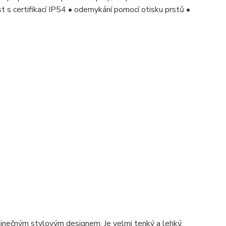
s certifikací IP54 • odemykání pomocí otisku prstů •
dinečným stylovým designem. Je velmi tenký a lehký,