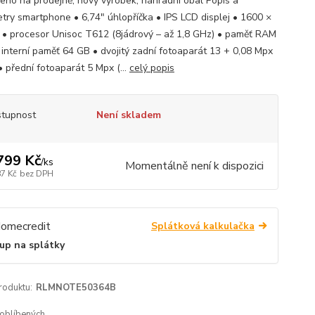
eno na prodejně, nový výrobek, náhradní obal Popis a
try smartphone • 6,74" úhlopříčka • IPS LCD displej • 1600 ×
 • procesor Unisoc T612 (8jádrový – až 1,8 GHz) • paměť RAM
 interní paměť 64 GB • dvojitý zadní fotoaparát 13 + 0,08 Mpx
 • přední fotoaparát 5 Mpx (...
celý popis
tupnost
Není skladem
799 Kč
/
ks
Momentálně není k dispozici
87 Kč
bez DPH
Splátková kalkulačka
up na splátky
roduktu:
RLMNOTE50364B
oblíbených