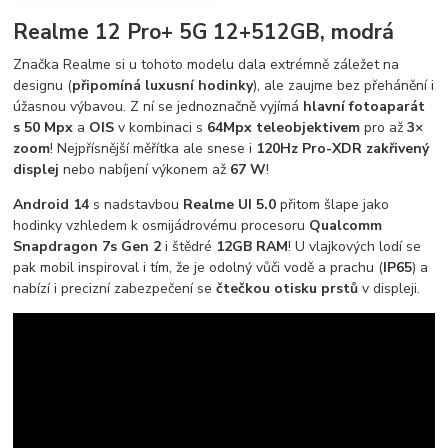
Realme 12 Pro+ 5G 12+512GB, modrá
Značka Realme si u tohoto modelu dala extrémně záležet na
designu (
připomíná luxusní hodinky
), ale zaujme bez přehánění i
úžasnou výbavou. Z ní se jednoznačně vyjímá
hlavní fotoaparát
s 50 Mpx
a
OIS
v kombinaci s
64Mpx teleobjektivem
pro až
3×
zoom
! Nejpřísnější měřítka ale snese i
120Hz Pro-XDR zakřivený
displej
nebo nabíjení výkonem až
67 W
!
Android 14
s nadstavbou
Realme UI 5.0
přitom šlape jako
hodinky vzhledem k osmijádrovému procesoru
Qualcomm
Snapdragon 7s Gen 2
i štědré
12GB RAM
! U vlajkových lodí se
pak mobil inspiroval i tím, že je odolný vůči vodě a prachu (
IP65
) a
nabízí i precizní zabezpečení se
čtečkou otisku prstů
v displeji.