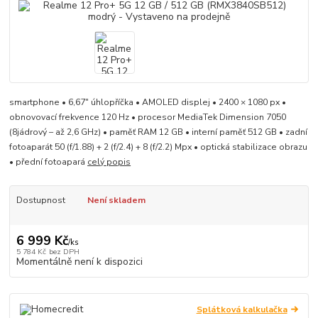
smartphone • 6,67" úhlopříčka • AMOLED displej • 2400 × 1080 px •
obnovovací frekvence 120 Hz • procesor MediaTek Dimension 7050
(8jádrový – až 2,6 GHz) • paměť RAM 12 GB • interní paměť 512 GB • zadní
fotoaparát 50 (f/1.88) + 2 (f/2.4) + 8 (f/2.2) Mpx • optická stabilizace obrazu
• přední fotoapará
celý popis
Dostupnost
Není skladem
6 999 Kč
/
ks
5 784 Kč
bez DPH
Momentálně není k dispozici
Splátková kalkulačka