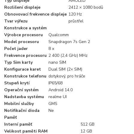
Typ displeje
AMOLED
Rozlišení displeje
2412 × 1080 bodů
Obnovovací frekvence displeje
120 Hz
Tvar výřezu
průstřel
Konstrukce a systém
Výrobce procesoru
Qualcomm
Model procesoru
Snapdragon 7s Gen 2
Počet jader
8 x
Frekvence procesoru
2 400 (2,4 GHz) MHz
Typ Sim karty
nano SIM
Konfigurace karet
Dual SIM (2× SIM)
Konstrukce telefonu
dotykový, pro hráče
Stupeň krytí
IP65/68
Operační systém
Android 14.0
Nadstavba systému
realme UI
Mobilní služby
GMS
Notifikační dioda
Ne
Paměť
Interní paměť
512 GB
Velikost paměti RAM
12 GB