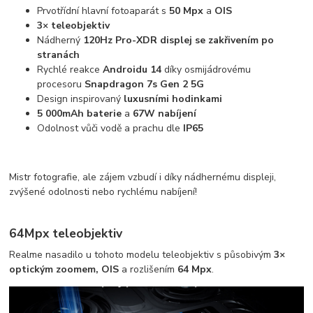
Prvotřídní hlavní fotoaparát s
50 Mpx
a
OIS
3× teleobjektiv
Nádherný
120Hz Pro-XDR displej se zakřivením po
stranách
Rychlé reakce
Androidu 14
díky osmijádrovému
procesoru
Snapdragon 7s Gen 2 5G
Design inspirovaný
luxusními hodinkami
5 000mAh baterie
a
67W nabíjení
Odolnost vůči vodě a prachu dle
IP65
Mistr fotografie, ale zájem vzbudí i díky nádhernému displeji,
zvýšené odolnosti nebo rychlému nabíjení!
64Mpx teleobjektiv
Realme nasadilo u tohoto modelu teleobjektiv s působivým
3×
optickým zoomem, OIS
a rozlišením
64 Mpx
.