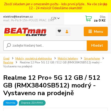
Zboží skladem jen v omezeném počtu - kdo první přijde... Na vše záruka
12 - 24 měsíců! Odesíláme okamžitě!
0
ks
elektro@beatman.cz
CZK
za
0 Kč
mail: Po-Pá:9-15h-POUZE PRAC. DNY
Menu
Hledat
Úvod
Mobily, nositelná elektronika
Mobilní telefony
Smartphone
Realme
Realme 12 Pro+ 5G 12 GB / 512 GB (RMX3840SB512) modrý -
Vystaveno na prodejně
Realme 12 Pro+ 5G 12 GB / 512
GB (RMX3840SB512) modrý -
Vystaveno na prodejně
Novinka
Doprava ZDARMA