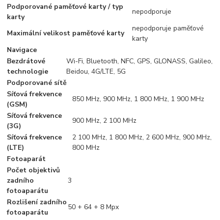
Podporované paměťové karty / typ
nepodporuje
karty
nepodporuje paměťové
Maximální velikost paměťové karty
karty
Navigace
Bezdrátové
Wi-Fi, Bluetooth, NFC, GPS, GLONASS, Galileo,
technologie
Beidou, 4G/LTE, 5G
Podporované sítě
Síťová frekvence
850 MHz, 900 MHz, 1 800 MHz, 1 900 MHz
(GSM)
Síťová frekvence
900 MHz, 2 100 MHz
(3G)
Síťová frekvence
2 100 MHz, 1 800 MHz, 2 600 MHz, 900 MHz,
(LTE)
800 MHz
Fotoaparát
Počet objektivů
zadního
3
fotoaparátu
Rozlišení zadního
50 + 64 + 8 Mpx
fotoaparátu