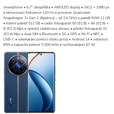
smartphone • 6,7" úhlopříčka • AMOLED displej • 2412 × 1080 px
• obnovovací frekvence 120 Hz • procesor Qualcomm
Snapdragon 7s Gen 2 (8jádrový – až 2,4 GHz) • paměť RAM 12 GB
• interní paměť 512 GB • zadní fotoaparát 50 (f/1.8) + 64 (f/2.8) +
8 (f/2.2) Mpx • optická stabilizace obrazu • přední fotoaparát 32
(f/2.4) Mpx • dual SIM • Bluetooth • 5G • GPS • Wi-Fi • NFC •
USB-C • odemykání pomocí otisku prstů • Android 14 • odolnost
IP65 • kapacita baterie 5 000 mAh • rychlonabíjení 67 W