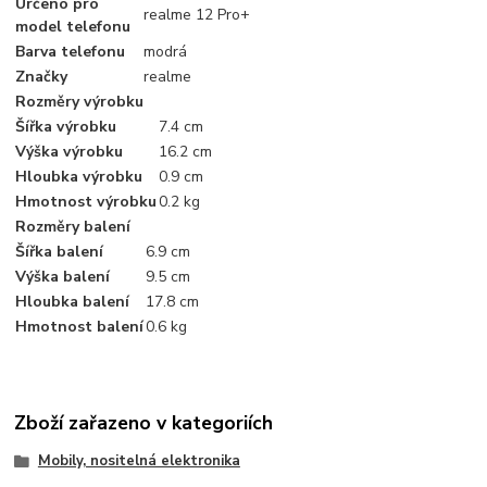
Určeno pro
realme 12 Pro+
model telefonu
Barva telefonu
modrá
Značky
realme
Rozměry výrobku
Šířka výrobku
7.4 cm
Výška výrobku
16.2 cm
Hloubka výrobku
0.9 cm
Hmotnost výrobku
0.2 kg
Rozměry balení
Šířka balení
6.9 cm
Výška balení
9.5 cm
Hloubka balení
17.8 cm
Hmotnost balení
0.6 kg
Zboží zařazeno v kategoriích
Mobily, nositelná elektronika