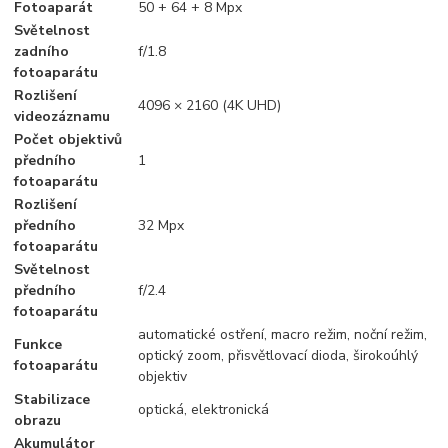
Fotoaparát
50 + 64 + 8 Mpx
Světelnost
zadního
f/1.8
fotoaparátu
Rozlišení
4096 × 2160 (4K UHD)
videozáznamu
Počet objektivů
předního
1
fotoaparátu
Rozlišení
předního
32 Mpx
fotoaparátu
Světelnost
předního
f/2.4
fotoaparátu
automatické ostření, macro režim, noční režim,
Funkce
optický zoom, přisvětlovací dioda, širokoúhlý
fotoaparátu
objektiv
Stabilizace
optická, elektronická
obrazu
Akumulátor