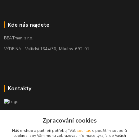
Kde nás najdete
BEATman, s.r.o.
VÝDEJNA - Valtická 1644/36, Mikulov 692 01
Kontakty
beatman.cz
Zpracování cookies
mail: Po-Pá:9-15h-POUZE PRAC. DNY
Náš e-shop a partneři potřebují Váš
souhlas
s použitím souborů
cookies, aby Vám mohli zobrazovat informace týkající se Vašich
elektro@beatman.cz