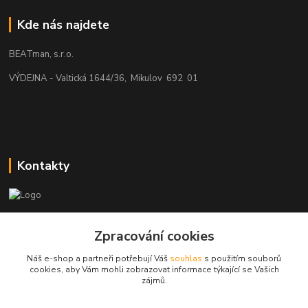
Kde nás najdete
BEATman, s.r.o.
VÝDEJNA - Valtická 1644/36, Mikulov 692 01
Kontakty
beatman.cz
Zpracování cookies
mail: Po-Pá:9-15h-POUZE PRAC. DNY
Náš e-shop a partneři potřebují Váš
souhlas
s použitím souborů
cookies, aby Vám mohli zobrazovat informace týkající se Vašich
elektro@beatman.cz
zájmů.