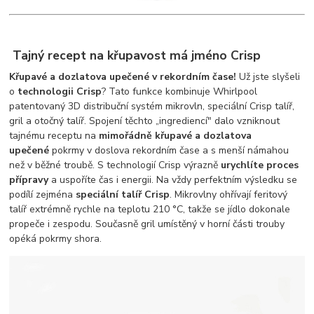
Tajný recept na křupavost má jméno Crisp
Křupavé a dozlatova upečené v rekordním čase!
Už jste slyšeli
o
technologii Crisp
? Tato funkce kombinuje Whirlpool
patentovaný 3D distribuční systém mikrovln, speciální Crisp talíř,
gril a otočný talíř. Spojení těchto „ingrediencí" dalo vzniknout
tajnému receptu na
mimořádně křupavé a dozlatova
upečené
pokrmy v doslova rekordním čase a s menší námahou
než v běžné troubě. S technologií Crisp výrazně
urychlíte proces
přípravy
a uspoříte čas i energii. Na vždy perfektním výsledku se
podílí zejména
speciální talíř Crisp
. Mikrovlny ohřívají feritový
talíř extrémně rychle na teplotu 210 °C, takže se jídlo dokonale
propeče i zespodu. Současně gril umístěný v horní části trouby
opéká pokrmy shora.