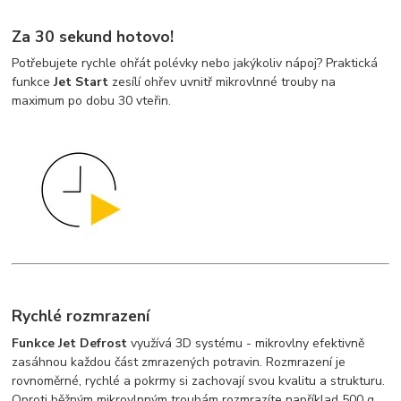
Za 30 sekund hotovo!
Potřebujete rychle ohřát polévky nebo jakýkoliv nápoj? Praktická
funkce
Jet Start
zesílí ohřev uvnitř mikrovlnné trouby na
maximum po dobu 30 vteřin.
Rychlé rozmrazení
Funkce Jet Defrost
využívá 3D systému - mikrovlny efektivně
zasáhnou každou část zmrazených potravin. Rozmrazení je
rovnoměrné, rychlé a pokrmy si zachovají svou kvalitu a strukturu.
Oproti běžným mikrovlnným troubám rozmrazíte například 500 g