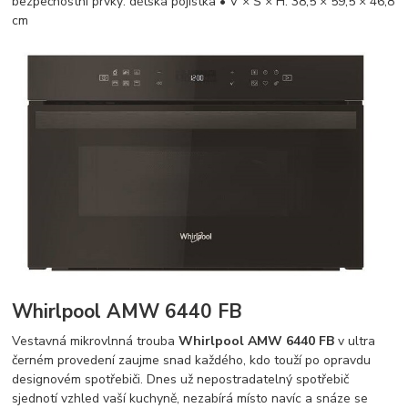
bezpečnostní prvky: dětská pojistka • V × Š × H: 38,5 × 59,5 × 46,8
cm
Whirlpool AMW 6440 FB
Vestavná mikrovlnná trouba
Whirlpool AMW 6440 FB
v ultra
černém provedení zaujme snad každého, kdo touží po opravdu
designovém spotřebiči. Dnes už nepostradatelný spotřebič
sjednotí vzhled vaší kuchyně, nezabírá místo navíc a snáze se