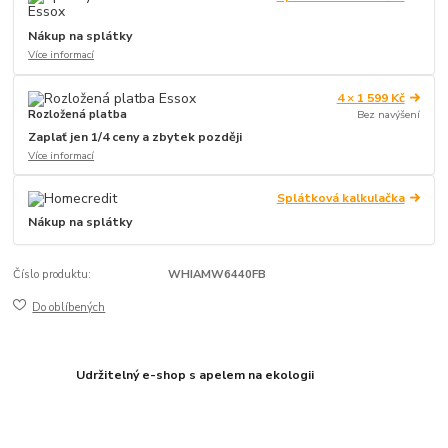
Nákup na splátky
Více informací
4 × 1 599 Kč
Rozložená platba
Bez navýšení
Zaplať jen 1/4 ceny a zbytek později
Více informací
Splátková kalkulačka
Nákup na splátky
Číslo produktu:
WHIAMW6440FB
Do oblíbených
Udržitelný e-shop s apelem na ekologii