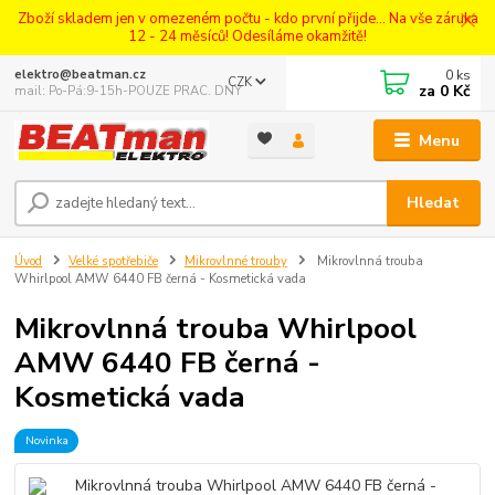
Zboží skladem jen v omezeném počtu - kdo první přijde... Na vše záruka
12 - 24 měsíců! Odesíláme okamžitě!
0
ks
elektro@beatman.cz
CZK
za
0 Kč
mail: Po-Pá:9-15h-POUZE PRAC. DNY
Menu
Hledat
Úvod
Velké spotřebiče
Mikrovlnné trouby
Mikrovlnná trouba
Whirlpool AMW 6440 FB černá - Kosmetická vada
Mikrovlnná trouba Whirlpool
AMW 6440 FB černá -
Kosmetická vada
Novinka