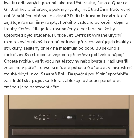
kvalitu grilovaných pokrmů jako tradiční trouba, funkce
Quartz
Grill
ohřívá a připravuje pokrmy rychleji než tradiční infračervený
gril. V průběhu ohřevu je aktivní
3D distribuce mikrovln
, která
zajišťuje rovnoměrný rozptyl horkého vzduchu po celém objemu
trouby. Ohřev jídla je tak rovnoměrný a nestane se, že by
uprostřed bylo studené. Funkce
Jet Defrost
výrazně urychlí
rozmrazování různých druhů potravin při zachování jejich kvality a
struktury, zesílený ohřev na maximum po dobu 30 sekund s
funkcí
Jet Start
oceníte zejména při ohřevu polévek a nápojů.
Chcete rychle uvařit vodu na těstoviny nebo byste si rádi uvařili
zeleninu v páře? To vše si můžete pohodlně připravit v mikrovlnné
troubě díky
funkci Steam&Boil
. Bezpečné používání spotřebiče
zajistí
dětská pojistka
, která zablokuje ovládací panel před
změnou jeho nastavení dětmi.