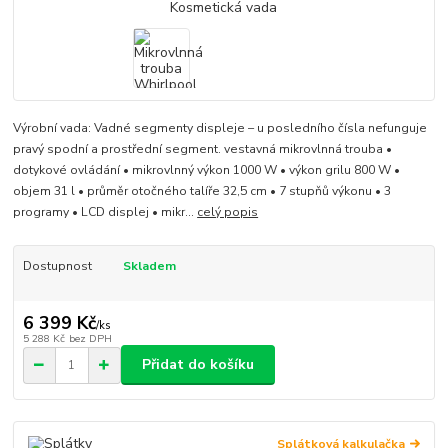
Výrobní vada: Vadné segmenty displeje – u posledního čísla nefunguje
pravý spodní a prostřední segment. vestavná mikrovlnná trouba •
dotykové ovládání • mikrovlnný výkon 1000 W • výkon grilu 800 W •
objem 31 l • průměr otočného talíře 32,5 cm • 7 stupňů výkonu • 3
programy • LCD displej • mikr...
celý popis
Dostupnost
Skladem
6 399 Kč
/
ks
5 288 Kč
bez DPH
Přidat do košíku
Splátková kalkulačka