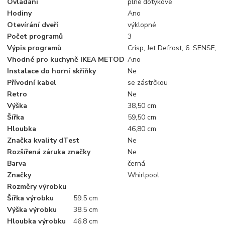
Ovládání
plně dotykové
Hodiny
Ano
Otevírání dveří
výklopné
Počet programů
3
Výpis programů
Crisp, Jet Defrost, 6. SENSE,
Vhodné pro kuchyně IKEA METOD
Ano
Instalace do horní skříňky
Ne
Přívodní kabel
se zástrčkou
Retro
Ne
Výška
38,50 cm
Šířka
59,50 cm
Hloubka
46,80 cm
Značka kvality dTest
Ne
Rozšířená záruka značky
Ne
Barva
černá
Značky
Whirlpool
Rozměry výrobku
Šířka výrobku
59.5 cm
Výška výrobku
38.5 cm
Hloubka výrobku
46.8 cm