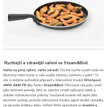
Rychlejší a zdravější vaření se Steam&Boil
Vařte na plný výkon, vařte zdravě!
Chcete rychle uvařit vodu na
těstoviny nebo byste si rádi uvařili zdravou zeleninu v páře? To
vše si můžete pohodlně připravit v mikrovlnné troubě
Whirlpool
AMW 6440 FB
díky funkci
Steam&Boil
. Přirozená síla páry uvaří
jídlo mnohem jemněji, čímž se zabrání ztrátě výživných látek a
získáte nízkokalorické pokrmy. Současně budete mít teplé jídlo
mnohem rychleji, protože mikrovlnná trouba zajistí skvělé výsledky
za opravdu krátkou dobu. Vaření tímto způsobem je
snadné a