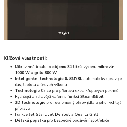
Klíčové vlastnosti:
Mikrovlnná trouba o
objemu 31 litrů
, výkonu
mikrovln
1000 W
a
grilu 800 W
Inteligentní technologie 6. SMYSL
automaticky upravuje
čas, teplotu a úroveň výkonu
Technologie Crisp
pro přípravu extra křupavých pokrmů
Rychlejší a zdravější vaření s
funkcí Steam&Boil
3D technologie
pro rovnoměrný ohřev jídla a jeho rychlejší
přípravu
Funkce
Jet Start
,
Jet Defrost
a
Quartz Grill
Dětská pojistka
pro bezpečné používání spotřebiče