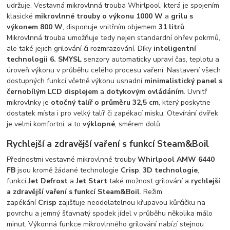
udržuje. Vestavná mikrovlnná trouba Whirlpool, která je spojením
klasické
mikrovlnné trouby o výkonu 1000 W
a
grilu s
výkonem 800 W
, disponuje vnitřním objemem
31 litrů
.
Mikrovlnná trouba umožňuje tedy nejen standardní ohřev pokrmů,
ale také jejich grilování či rozmrazování. Díky
inteligentní
technologii 6. SMYSL
senzory automaticky upraví čas, teplotu a
úroveň výkonu v průběhu celého procesu vaření. Nastavení všech
dostupných funkcí včetně výkonu usnadní
minimalistický panel s
černobílým LCD displejem
a
dotykovým ovládáním
. Uvnitř
mikrovlnky je
otočný talíř o průměru 32,5 cm
, který poskytne
dostatek místa i pro velký talíř či zapékací misku. Otevírání dvířek
je velmi komfortní, a to
výklopné
, směrem dolů.
Rychlejší a zdravější vaření s funkcí Steam&Boil
Přednostmi vestavné mikrovlnné trouby
Whirlpool AMW 6440
FB
jsou kromě žádané technologie
Crisp
,
3D technologie
,
funkcí
Jet Defrost
a
Jet Start
také možnost grilování a
rychlejší
a zdravější vaření s funkcí Steam&Boil
. Režim
zapékání
Crisp
zajišťuje neodolatelnou křupavou kůrčičku na
povrchu a jemný šťavnatý spodek jídel v průběhu několika málo
minut. Výkonná funkce mikrovlnného grilování nabízí stejnou