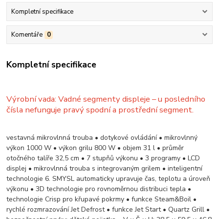
Kompletní specifikace
Komentáře
0
Kompletní specifikace
Výrobní vada: Vadné segmenty displeje – u posledního
čísla nefunguje pravý spodní a prostřední segment.
vestavná mikrovlnná trouba • dotykové ovládání • mikrovlnný
výkon 1000 W • výkon grilu 800 W • objem 31 l • průměr
otočného talíře 32,5 cm • 7 stupňů výkonu • 3 programy • LCD
displej • mikrovlnná trouba s integrovaným grilem • inteligentní
technologie 6. SMYSL automaticky upravuje čas, teplotu a úroveň
výkonu • 3D technologie pro rovnoměrnou distribuci tepla •
technologie Crisp pro křupavé pokrmy • funkce Steam&Boil •
rychlé rozmrazování Jet Defrost • funkce Jet Start • Quartz Grill •