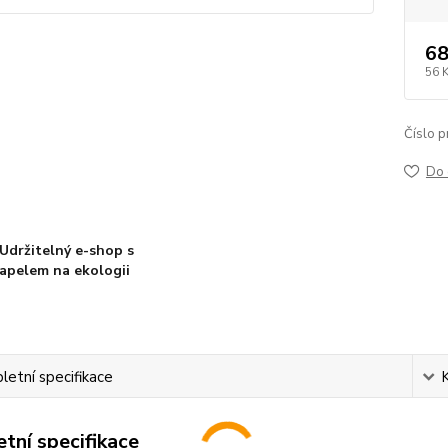
68
56 
Číslo p
Do 
Udržitelný e-shop s
apelem na ekologii
etní specifikace
tní specifikace