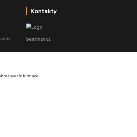
Kontakty
ikulov
beatman.cz
mail: Po-Pá:9-15h-POUZE PRAC. DNY
elektro@beatman.cz
obrazovat informace
Vytvořeno na
Eshop-rychle.cz