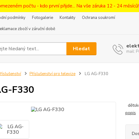
omezeném počtu - kdo první přijde... Na vše záruka 12 - 24 měsíců
dní podmínky
Fotogalerie
Kontakty
Ochrana soukromí
eklamace zboží v záruční době
elek
Hledat
mail:
říslušenství
Příslušenství pro televize
LG AG-F330
AG-F330
dětské
popis
Dos