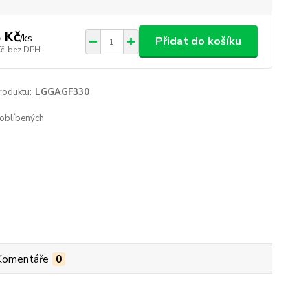
 Kč
/
ks
Přidat do košíku
Kč
bez DPH
roduktu:
LGGAGF330
oblíbených
Komentáře
0