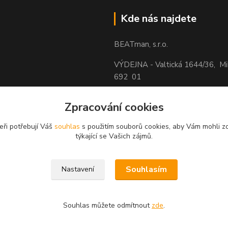
Kde nás najdete
BEATman, s.r.o.
VÝDEJNA - Valtická 1644/36, M
692 01
Zpracování cookies
eři potřebují Váš
souhlas
s použitím souborů cookies, aby Vám mohli z
týkající se Vašich zájmů.
Souhlasím
Nastavení
Souhlas můžete odmítnout
zde
.