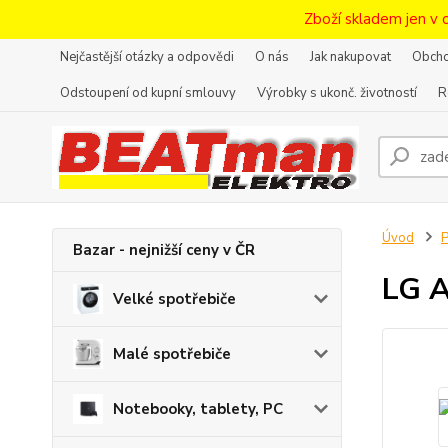
Zboží skladem jen v 
Nejčastější otázky a odpovědi
O nás
Jak nakupovat
Obcho
Odstoupení od kupní smlouvy
Výrobky s ukonč. životností
R
Úvod
P
Bazar - nejnižší ceny v ČR
LG 
Velké spotřebiče
Malé spotřebiče
Notebooky, tablety, PC