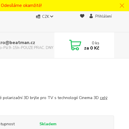
! Odesíláme okamžitě!
Přihlášení
CZK
tro@beatman.cz
0
ks
za
0 Kč
 Po-Pá:9-15h-POUZE PRAC. DNY
 polarizační 3D brýle pro TV s technologií Cinema 3D
celý
tupnost
Skladem