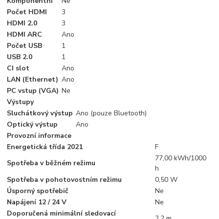
Komponentní
Ne
Počet HDMI
3
HDMI 2.0
3
HDMI ARC
Ano
Počet USB
1
USB 2.0
1
CI slot
Ano
LAN (Ethernet)
Ano
PC vstup (VGA)
Ne
Výstupy
Sluchátkový výstup
Ano (pouze Bluetooth)
Optický výstup
Ano
Provozní informace
Energetická třída 2021
F
77,00 kWh/1000
Spotřeba v běžném režimu
h
Spotřeba v pohotovostním režimu
0,50 W
Úsporný spotřebič
Ne
Napájení 12 / 24 V
Ne
Doporučená minimální sledovací
2,2 m