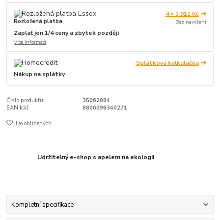
4 × 1 911 Kč
Rozložená platba
Bez navýšení
Zaplať jen 1/4 ceny a zbytek později
Více informací
Splátková kalkulačka
Nákup na splátky
Číslo produktu:
35062084
EAN kód:
8806096340271
Do oblíbených
Udržitelný e-shop s apelem na ekologii
Kompletní specifikace