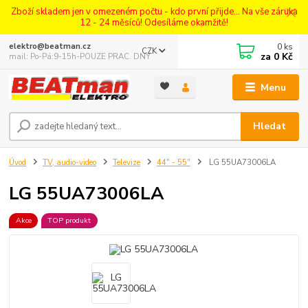
Zboží skladem jen v omezeném počtu - kdo první přijde... Na vše záruka
12 - 24 měsíců! Odesíláme okamžitě!
0
ks
elektro@beatman.cz
CZK
za
0 Kč
mail: Po-Pá:9-15h-POUZE PRAC. DNY
Menu
Hledat
Úvod
TV, audio-video
Televize
44" - 55"
LG 55UA73006LA
LG 55UA73006LA
Akce
TOP produkt