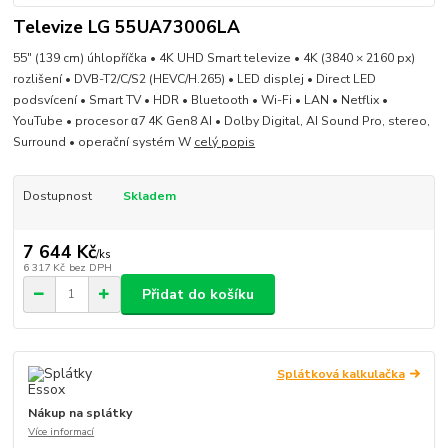
Televize LG 55UA73006LA
55" (139 cm) úhlopříčka • 4K UHD Smart televize • 4K (3840 × 2160 px)
rozlišení • DVB-T2/C/S2 (HEVC/H.265) • LED displej • Direct LED
podsvícení • Smart TV • HDR • Bluetooth • Wi-Fi • LAN • Netflix •
YouTube • procesor α7 4K Gen8 AI • Dolby Digital, AI Sound Pro, stereo,
Surround • operační systém W
celý popis
Dostupnost
Skladem
7 644 Kč
/
ks
6 317 Kč
bez DPH
Přidat do košíku
Splátková kalkulačka
Nákup na splátky
Více informací