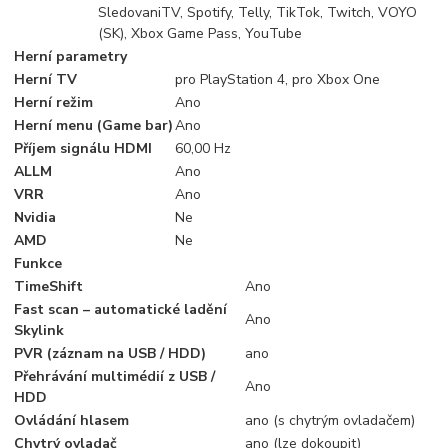
SledovaniTV, Spotify, Telly, TikTok, Twitch, VOYO
(SK), Xbox Game Pass, YouTube
Herní parametry
Herní TV
pro PlayStation 4, pro Xbox One
Herní režim
Ano
Herní menu (Game bar)
Ano
Příjem signálu HDMI
60,00 Hz
ALLM
Ano
VRR
Ano
Nvidia
Ne
AMD
Ne
Funkce
TimeShift
Ano
Fast scan – automatické ladění
Ano
Skylink
PVR (záznam na USB / HDD)
ano
Přehrávání multimédií z USB /
Ano
HDD
Ovládání hlasem
ano (s chytrým ovladačem)
Chytrý ovladač
ano (lze dokoupit)