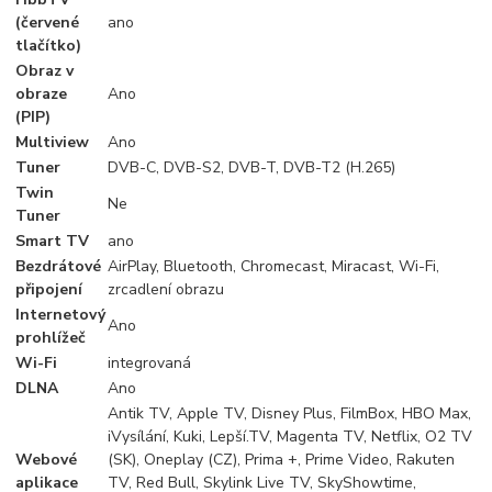
(červené
ano
tlačítko)
Obraz v
obraze
Ano
(PIP)
Multiview
Ano
Tuner
DVB-C, DVB-S2, DVB-T, DVB-T2 (H.265)
Twin
Ne
Tuner
Smart TV
ano
Bezdrátové
AirPlay, Bluetooth, Chromecast, Miracast, Wi-Fi,
připojení
zrcadlení obrazu
Internetový
Ano
prohlížeč
Wi-Fi
integrovaná
DLNA
Ano
Antik TV, Apple TV, Disney Plus, FilmBox, HBO Max,
iVysílání, Kuki, Lepší.TV, Magenta TV, Netflix, O2 TV
Webové
(SK), Oneplay (CZ), Prima +, Prime Video, Rakuten
aplikace
TV, Red Bull, Skylink Live TV, SkyShowtime,