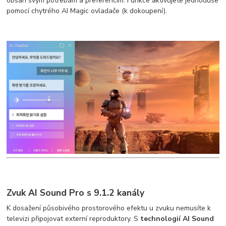
obsah svým potřebám a preferencím. Funkce aktivujete jednoduše
pomocí chytrého AI Magic ovladače (k dokoupení).
Zvuk AI Sound Pro s 9.1.2 kanály
K dosažení působivého prostorového efektu u zvuku nemusíte k
televizi připojovat externí reproduktory. S
technologií AI Sound