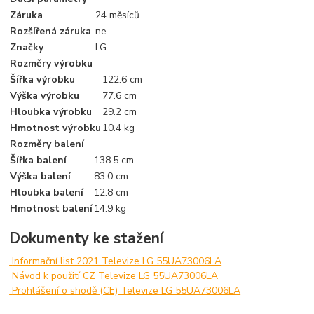
Záruka
24 měsíců
Rozšířená záruka
ne
Značky
LG
Rozměry výrobku
Šířka výrobku
122.6 cm
Výška výrobku
77.6 cm
Hloubka výrobku
29.2 cm
Hmotnost výrobku
10.4 kg
Rozměry balení
Šířka balení
138.5 cm
Výška balení
83.0 cm
Hloubka balení
12.8 cm
Hmotnost balení
14.9 kg
Dokumenty ke stažení
Informační list 2021 Televize LG 55UA73006LA
Návod k použití CZ Televize LG 55UA73006LA
Prohlášení o shodě (CE) Televize LG 55UA73006LA