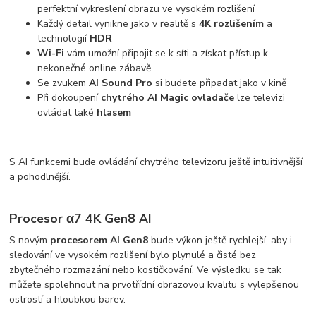
perfektní vykreslení obrazu ve vysokém rozlišení
Každý detail vynikne jako v realitě s
4K rozlišením
a
technologií
HDR
Wi-Fi
vám umožní připojit se k síti a získat přístup k
nekonečné online zábavě
Se zvukem
AI Sound Pro
si budete připadat jako v kině
Při dokoupení
chytrého AI Magic ovladače
lze televizi
ovládat také
hlasem
S AI funkcemi bude ovládání chytrého televizoru ještě intuitivnější
a pohodlnější.
Procesor α7 4K Gen8 AI
S novým
procesorem AI Gen8
bude výkon ještě rychlejší, aby i
sledování ve vysokém rozlišení bylo plynulé a čisté bez
zbytečného rozmazání nebo kostičkování. Ve výsledku se tak
můžete spolehnout na prvotřídní obrazovou kvalitu s vylepšenou
ostrostí a hloubkou barev.