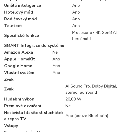
Umělá inteligence
Ano
Hotelový mód
Ano
Rodičovský mód
Ano
Teletext
Ano
Procesor α7 4K Gen8 AI,
Specifické funkce
herní mód
SMART Integrace do systému
Amazon Alexa
Ne
Apple HomeKit
Ano
Google Home
Ano
Vlastní systém
Ano
Zvuk
AI Sound Pro, Dolby Digital,
Zvuk
stereo, Surround
Hudební výkon
20,00 W
Prémiové ozvučení
Ne
Nezávislá hlasitost sluchátek
Ano (pouze Bluetooth)
a repro TV
Vstupy