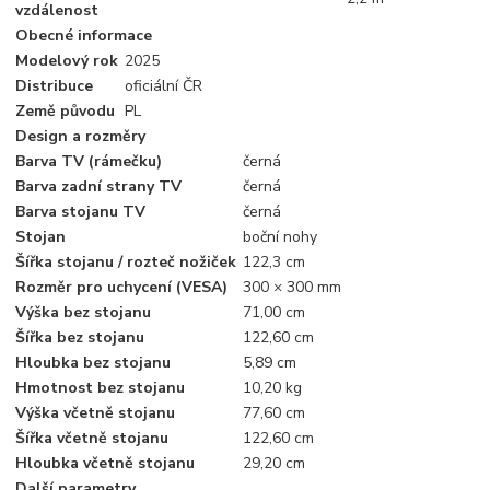
vzdálenost
Obecné informace
Modelový rok
2025
Distribuce
oficiální ČR
Země původu
PL
Design a rozměry
Barva TV (rámečku)
černá
Barva zadní strany TV
černá
Barva stojanu TV
černá
Stojan
boční nohy
Šířka stojanu / rozteč nožiček
122,3 cm
Rozměr pro uchycení (VESA)
300 × 300 mm
Výška bez stojanu
71,00 cm
Šířka bez stojanu
122,60 cm
Hloubka bez stojanu
5,89 cm
Hmotnost bez stojanu
10,20 kg
Výška včetně stojanu
77,60 cm
Šířka včetně stojanu
122,60 cm
Hloubka včetně stojanu
29,20 cm
Další parametry