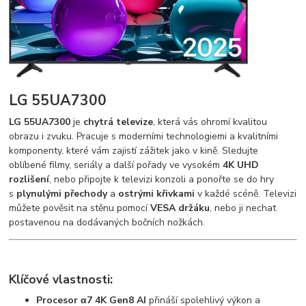
LG 55UA7300
LG 55UA7300
je
chytrá televize
, která vás ohromí kvalitou
obrazu i zvuku. Pracuje s moderními technologiemi a kvalitními
komponenty, které vám zajistí zážitek jako v kině. Sledujte
oblíbené filmy, seriály a další pořady ve vysokém
4K UHD
rozlišení
, nebo připojte k televizi konzoli a ponořte se do hry
s
plynulými přechody
a
ostrými křivkami
v každé scéně. Televizi
můžete pověsit na stěnu pomocí
VESA držáku
, nebo ji nechat
postavenou na dodávaných bočních nožkách.
Klíčové vlastnosti:
Procesor α7 4K Gen8 AI
přináší spolehlivý výkon a