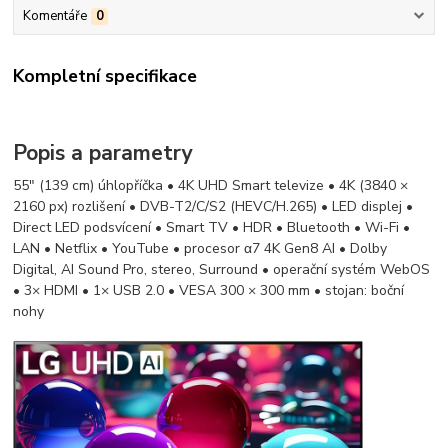
Komentáře
0
Kompletní specifikace
Popis a parametry
55" (139 cm) úhlopříčka • 4K UHD Smart televize • 4K (3840 ×
2160 px) rozlišení • DVB-T2/C/S2 (HEVC/H.265) • LED displej •
Direct LED podsvícení • Smart TV • HDR • Bluetooth • Wi-Fi •
LAN • Netflix • YouTube • procesor α7 4K Gen8 AI • Dolby
Digital, AI Sound Pro, stereo, Surround • operační systém WebOS
• 3× HDMI • 1× USB 2.0 • VESA​​​​​​​ 300 × 300 mm • stojan: boční
nohy