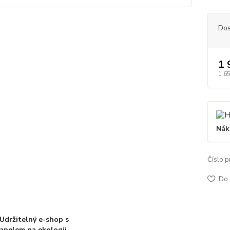
Dos
1 
1 6
Nák
Číslo p
Do 
Udržitelný e-shop s
apelem na ekologii