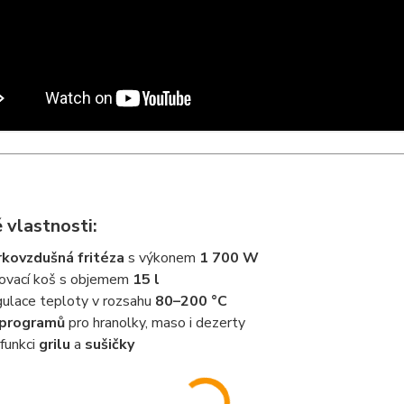
 vlastnosti:
kovzdušná fritéza
s výkonem
1 700 W
tovací koš s objemem
15 l
ulace teploty v rozsahu
80–200 °C
 programů
pro hranolky, maso i dezerty
funkci
grilu
a
sušičky