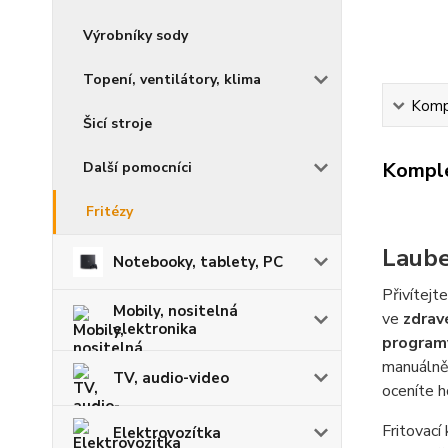
Výrobníky sody
Topení, ventilátory, klima
Kompl
Šicí stroje
Komple
Další pomocníci
Fritézy
Laube
Notebooky, tablety, PC
Přivítejt
Mobily, nositelná
ve
zdrav
elektronika
program
manuálně
TV, audio-video
oceníte 
Fritovac
Elektrovozítka