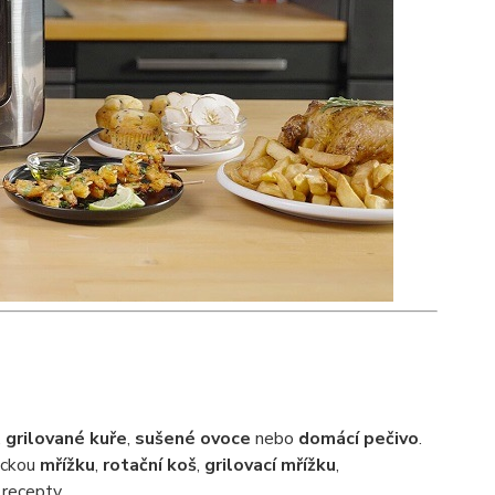
,
grilované kuře
,
sušené ovoce
nebo
domácí pečivo
.
sickou
mřížku
,
rotační koš
,
grilovací mřížku
,
 recepty.