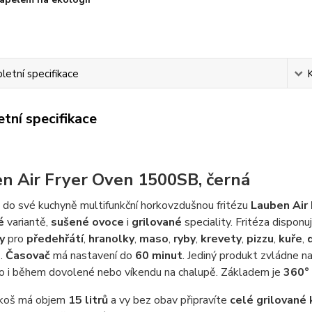
etní specifikace
tní specifikace
n Air Fryer Oven 1500SB, černá
e do své kuchyně multifunkční horkovzdušnou fritézu
Lauben Air
é
variantě,
sušené ovoce
i
grilované
speciality. Fritéza dispo
y
pro
předehřátí
,
hranolky
,
maso
,
ryby
,
krevety
,
pizzu
,
kuře
,
.
Časovač
má nastavení do
60 minut
. Jediný produkt zvládne n
ho i během dovolené nebo víkendu na chalupě. Základem je
360° 
í koš má objem
15 litrů
a vy bez obav připravíte
celé grilované 