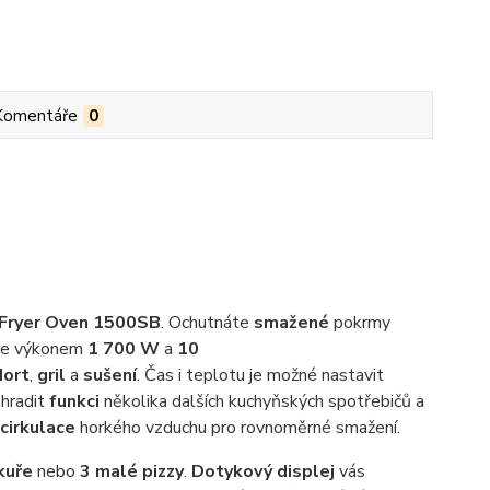
Komentáře
0
 Fryer Oven 1500SB
. Ochutnáte
smažené
pokrmy
nuje výkonem
1 700 W
a
10
dort
,
gril
a
sušení
. Čas i teplotu je možné nastavit
ahradit
funkci
několika dalších kuchyňských spotřebičů a
cirkulace
horkého vzduchu pro rovnoměrné smažení.
kuře
nebo
3 malé pizzy
.
Dotykový displej
vás