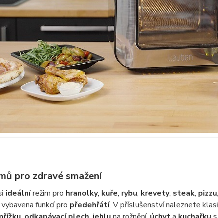
imů pro zdravé smažení
si
ideální
režim pro
hranolky
,
kuře
,
rybu
,
krevety
,
steak
,
pizzu
e vybavena funkcí pro
předehřátí
. V příslušenství naleznete kla
mřížku
,
odkapávací plech
,
jehlu
na rožnění,
úchyt
a
kuchařku
s