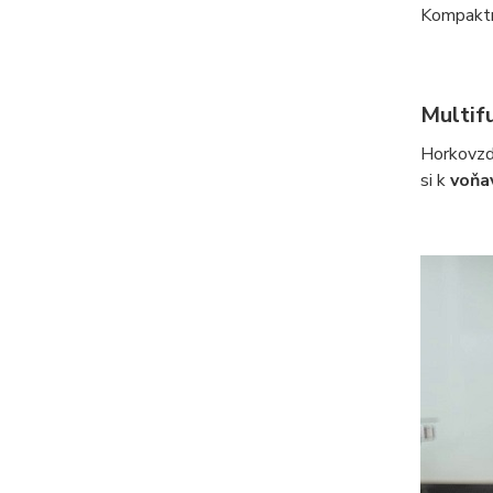
Kompaktn
Multifu
Horkovzd
si k
voňa