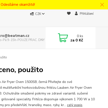
! Odesíláme okamžitě!
Přihlášení
CZK
tro@beatman.cz
0
ks
za
0 Kč
 Po-Pá:9-15h-POUZE PRAC. DNY
užito
ceno, použito
 Air Fryer Oven 1500SB, černá Přivítejte do své
ě multifunkční horkovzdušnou fritézu Lauben Air Fryer Oven
. Ochutnáte smažené pokrmy ve zdravé variantě, sušené
i grilované speciality. Fritéza disponuje výkonem 1 700 W a 10
y pro předehřátí, hranolky, maso, ryby, kr...
celý popis