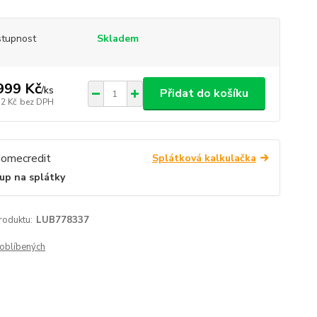
tupnost
Skladem
999 Kč
/
ks
Přidat do košíku
52 Kč
bez DPH
Splátková kalkulačka
up na splátky
roduktu:
LUB778337
oblíbených