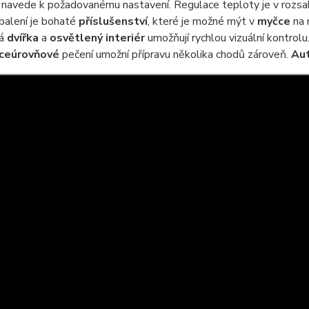
ě navede k požadovanému nastavení. Regulace teploty je v rozs
balení je bohaté
příslušenství
, které je možné mýt v
myčce
na 
ná
dvířka
a
osvětlený interiér
umožňují rychlou vizuální kontrol
íceúrovňové
pečení umožní přípravu několika chodů zároveň.
Aut