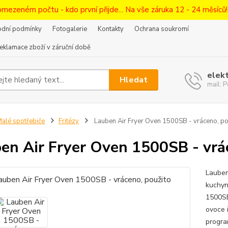
omezeném počtu - kdo první přijde... Na vše záruka 12 - 24 měsíců
dní podmínky
Fotogalerie
Kontakty
Ochrana soukromí
eklamace zboží v záruční době
elek
Hledat
mail:
alé spotřebiče
Fritézy
Lauben Air Fryer Oven 1500SB - vráceno, po
en Air Fryer Oven 1500SB - vrá
Lauben
kuchyn
1500SB
ovoce 
program