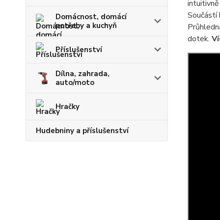
intuitivn
Součástí 
Domácnost, domácí
potřeby a kuchyň
Průhled
dotek.
V
Příslušenství
Dílna, zahrada,
auto/moto
Hračky
Hudebniny a příslušenství