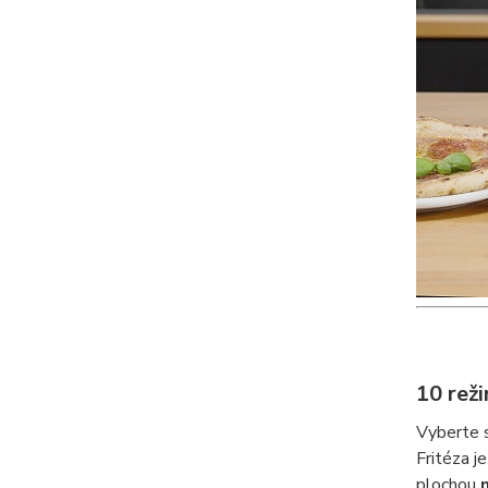
10 rež
Vyberte 
Fritéza j
plochou