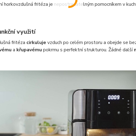
í horkovzdušná fritéza je nepostradatelným pomocníkem v kuchy
nkční využití
ušná fritéza
cirkuluje
vzduch po celém prostoru a obejde se bez 
vému
a
křupavému
pokrmu s perfektní strukturou. Žádné další