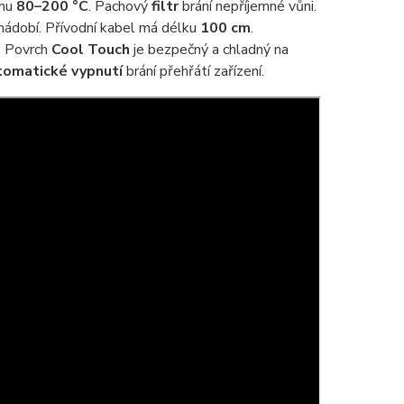
ahu
80–200 °C
. Pachový
filtr
brání nepříjemné vůni.
nádobí. Přívodní kabel má délku
100 cm
.
u. Povrch
Cool Touch
je bezpečný a chladný na
omatické vypnutí
brání přehřátí zařízení.