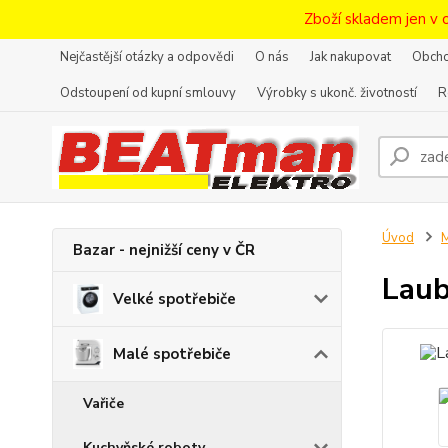
Zboží skladem jen v 
Nejčastější otázky a odpovědi
O nás
Jak nakupovat
Obcho
Odstoupení od kupní smlouvy
Výrobky s ukonč. životností
R
Úvod
M
Bazar - nejnižší ceny v ČR
Laub
Velké spotřebiče
Malé spotřebiče
Vařiče
Kuchyňské roboty