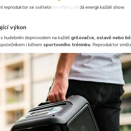
í reproduktor se světelnými efekty dodá energii každé show.
jící výkon
 s hudebním doprovodem na každé
grilovačce, oslavě nebo b
společníkem i během
sportovního tréninku
. Reproduktor smě