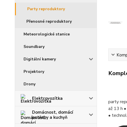
Party reproduktory
Přenosné reproduktory
Meteorologické stanice
Soundbary
Kompl
Digitální kamery
Projektory
Komple
Drony
Elektrovozítka
party re
až 13 h 
Domácnost, domácí
• techno
potřeby a kuchyň