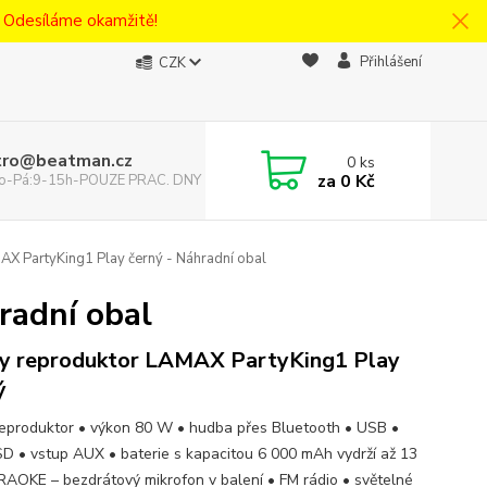
! Odesíláme okamžitě!
Přihlášení
CZK
tro@beatman.cz
0
ks
za
0 Kč
 Po-Pá:9-15h-POUZE PRAC. DNY
X PartyKing1 Play černý - Náhradní obal
radní obal
y reproduktor LAMAX PartyKing1 Play
ý
reproduktor • výkon 80 W • hudba přes Bluetooth • USB •
SD • vstup AUX • baterie s kapacitou 6 000 mAh vydrží až 13
RAOKE – bezdrátový mikrofon v balení • FM rádio • světelné