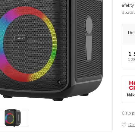
efekty
BeatBa
Dos
1 
1 2
Nák
Číslo p
Do 