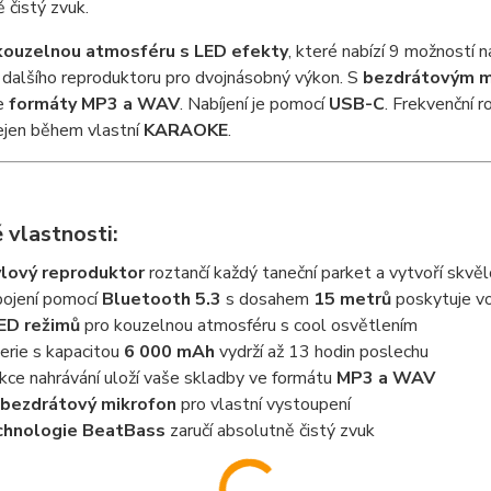
 čistý zvuk.
kouzelnou atmosféru s LED efekty
, které nabízí 9 možností 
 dalšího reproduktoru pro dvojnásobný výkon. S
bezdrátovým 
e
formáty MP3 a WAV
. Nabíjení je pomocí
USB-C
. Frekvenční r
ejen během
vlastní
KARAOKE
.
 vlastnosti:
lový reproduktor
roztančí každý taneční parket a vytvoří skv
pojení pomocí
Bluetooth 5.3
s dosahem
15 metrů
poskytuje v
ED režimů
pro kouzelnou atmosféru s cool osvětlením
erie s kapacitou
6 000 mAh
vydrží až 13 hodin poslechu
kce nahrávání uloží vaše skladby ve formátu
MP3 a WAV
bezdrátový mikrofon
pro vlastní vystoupení
chnologie BeatBass
zaručí absolutně čistý zvuk