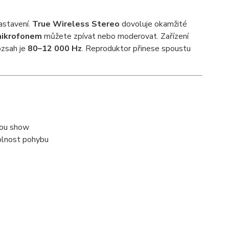
nastavení.
True Wireless Stereo
dovoluje okamžité
mikrofonem
můžete zpívat nebo moderovat. Zařízení
ozsah je
80–12 000 Hz
. Reproduktor přinese spoustu
ělou show
olnost pohybu