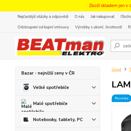
Zboží skladem jen v 
Nejčastější otázky a odpovědi
O nás
Jak nakupovat
Obcho
Odstoupení od kupní smlouvy
Výrobky s ukonč. životností
R
Úvod
T
Bazar - nejnižší ceny v ČR
LAMA
Velké spotřebiče
Novinka
Malé spotřebiče
Notebooky, tablety, PC