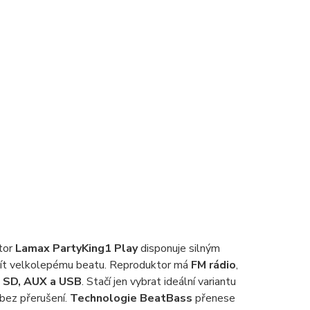
tor
Lamax PartyKing1 Play
disponuje silným
nít velkolepému beatu. Reproduktor má
FM rádio
,
 SD,
AUX
a USB
. Stačí jen vybrat ideální variantu
bez přerušení.
Technologie BeatBass
přenese