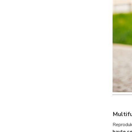
Multifu
Reproduk
bavte s