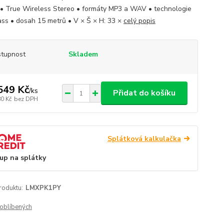
 • True Wireless Stereo • formáty MP3 a WAV • technologie
ss • dosah 15 metrů • V × Š × H: 33 ×
celý popis
tupnost
Skladem
549 Kč
/
ks
Přidat do košíku
80 Kč
bez DPH
Splátková kalkulačka
up na splátky
roduktu:
LMXPK1PY
oblíbených