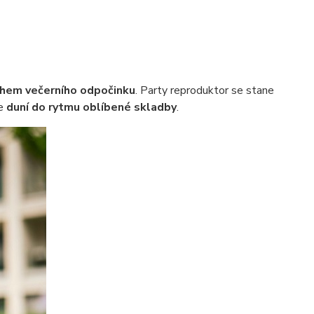
ěhem večerního odpočinku
. Party reproduktor se stane
le
duní do rytmu oblíbené skladby
.