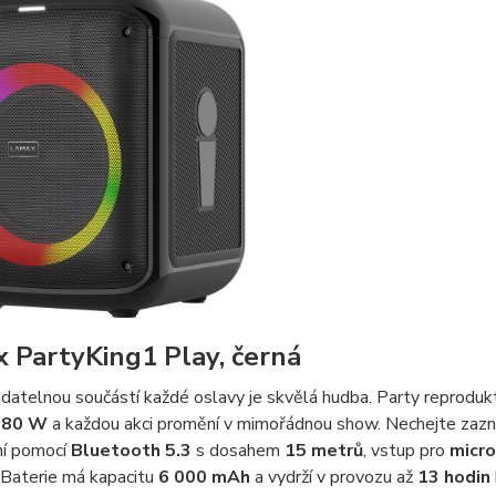
 PartyKing1 Play, černá
datelnou součástí každé oslavy je skvělá hudba. Party reproduk
m
80 W
a každou akci promění v mimořádnou show. Nechejte zaz
ní pomocí
Bluetooth 5.3
s dosahem
15 metrů
, vstup pro
micro
. Baterie má kapacitu
6 000 mAh
a vydrží v provozu až
13 hodin