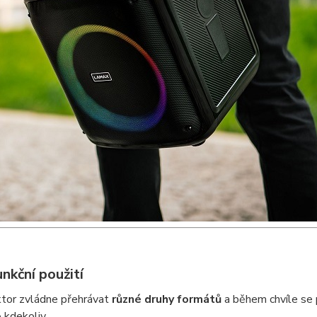
nkční použití
tor zvládne přehrávat
různé druhy formátů
a během chvíle se p
e
kdekoliv.