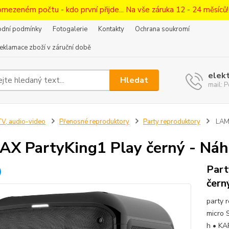
omezeném počtu - kdo první přijde... Na vše záruka 12 - 24 měsíců
dní podmínky
Fotogalerie
Kontakty
Ochrana soukromí
eklamace zboží v záruční době
elek
Hledat
mail:
V, audio-video
Přenosné reproduktory
Party reproduktory
LAMA
X PartyKing1 Play černý - Náh
Part
čern
party 
micro 
h • KA