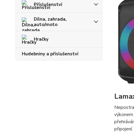
Příslušenství
Dílna, zahrada,
auto/moto
Hračky
Hudebniny a příslušenství
Lamax
Nepostra
výkone
přehrává
připojení