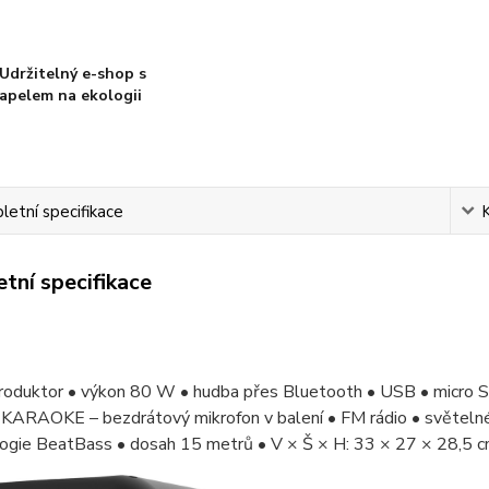
Udržitelný e-shop s
apelem na ekologii
etní specifikace
tní specifikace
produktor • výkon 80 W • hudba přes Bluetooth • USB • micro S
• KARAOKE – bezdrátový mikrofon v balení • FM rádio • světel
logie BeatBass • dosah 15 metrů • V × Š × H: 33 × 27 × 28,5 