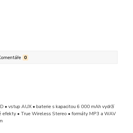
Komentáře
0
D • vstup AUX • baterie s kapacitou 6 000 mAh vydrží
né efekty • True Wireless Stereo • formáty MP3 a WAV
cm