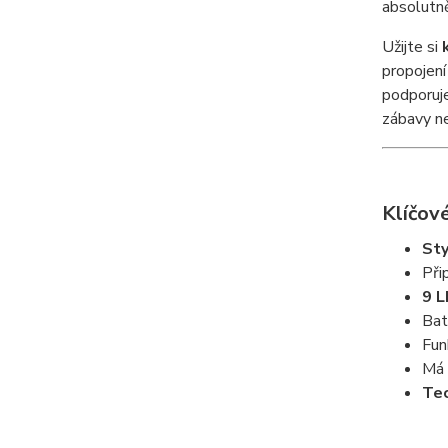
absolutně
Užijte si
propojení
podporuj
zábavy n
Klíčové
Sty
Při
9 L
Bat
Fun
Má
Te