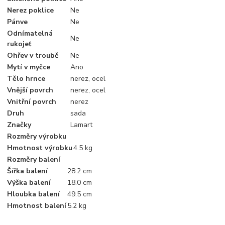
Nerez poklice
Ne
Pánve
Ne
Odnímatelná
Ne
rukojeť
Ohřev v troubě
Ne
Mytí v myčce
Ano
Tělo hrnce
nerez, ocel
Vnější povrch
nerez, ocel
Vnitřní povrch
nerez
Druh
sada
Značky
Lamart
Rozměry výrobku
Hmotnost výrobku
4.5 kg
Rozměry balení
Šířka balení
28.2 cm
Výška balení
18.0 cm
Hloubka balení
49.5 cm
Hmotnost balení
5.2 kg