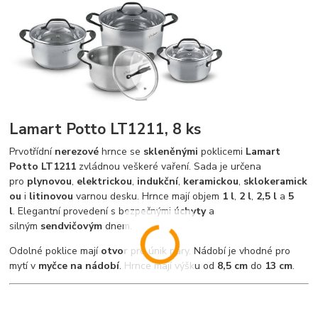
Lamart Potto LT1211, 8 ks
Prvotřídní
nerezové
hrnce se
skleněnými
poklicemi
Lamart
Potto LT1211
zvládnou veškeré vaření. Sada je určena
pro
plynovou
,
elektrickou
,
indukční
,
keramickou
,
sklokeramick
ou
i
litinovou
varnou desku. Hrnce mají objem
1 l
,
2 l
,
2,5 l
a
5
l
. Elegantní provedení s bezpečnými
úchyty
a
silným
sendvičovým
dnem.
Odolné poklice mají
otvor
pro únik páry. Nádobí je vhodné pro
mytí v
myčce na nádobí
. Hrnce mají výšku od
8,5 cm
do
13 cm
.