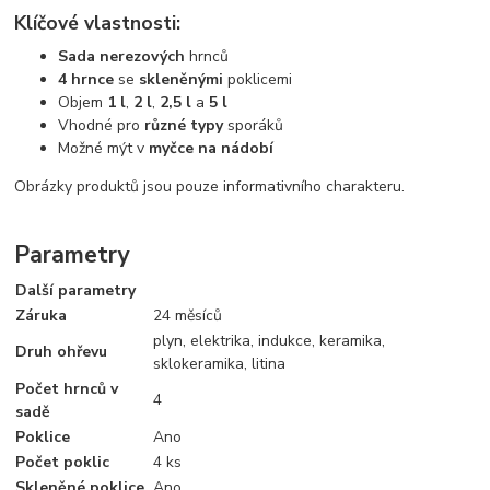
Klíčové vlastnosti:
Sada nerezových
hrnců
4 hrnce
se
skleněnými
poklicemi
Objem
1 l
,
2 l
,
2,5 l
a
5 l
Vhodné pro
různé typy
sporáků
Možné mýt v
myčce na nádobí
Obrázky produktů jsou pouze informativního charakteru.
Parametry
Další parametry
Záruka
24 měsíců
plyn, elektrika, indukce, keramika,
Druh ohřevu
sklokeramika, litina
Počet hrnců v
4
sadě
Poklice
Ano
Počet poklic
4 ks
Skleněné poklice
Ano