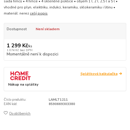
sada hrnců • 4 hrnce • 4 skleněné poklice • objem 1 l, 2 l, 2,5 l a 5 l •
vhodné pro plyn, elektriku, indukci, keramiku, sklokeramiku i litinu •
materiál: nerez
celý popis
Dostupnost
Není skladem
1 299 Kč
/
ks
1 074 Kč
bez DPH
Momentálně není k dispozici
Splátková kalkulačka
Nákup na splátky
Číslo produktu:
LAMLT1211
EAN kód:
8590669303380
Do oblíbených