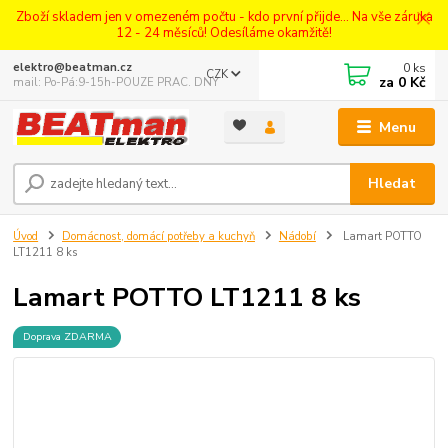
Zboží skladem jen v omezeném počtu - kdo první přijde... Na vše záruka
12 - 24 měsíců! Odesíláme okamžitě!
0
ks
elektro@beatman.cz
CZK
za
0 Kč
mail: Po-Pá:9-15h-POUZE PRAC. DNY
Menu
Hledat
Úvod
Domácnost, domácí potřeby a kuchyň
Nádobí
Lamart POTTO
LT1211 8 ks
Lamart POTTO LT1211 8 ks
Doprava ZDARMA