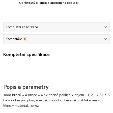
Udržitelný e-shop s apelem na ekologii
Kompletní specifikace
Komentáře
0
Kompletní specifikace
Popis a parametry
sada hrnců • 4 hrnce • 4 skleněné poklice • objem 1 l, 2 l, 2,5 l a 5
l • vhodné pro plyn, elektriku, indukci, keramiku, sklokeramiku i
litinu • materiál: nerez