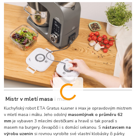
Mistr v mletí masa i máku
Kuchyňský robot ETA Gratus Kuliner II Max je opravdovým mistrem
v mletí masa i máku. Jeho odolný
masomlýnek o průměru 62
mm
je vybaven 3 mlecími destičkami a hravě si tak poradí s
masem na burgery, čevapčiči i s domácí sekanou. S
nástavcem na
výrobu uzenin
si rovnou vyrobíte své vlastní klobásky či párky.