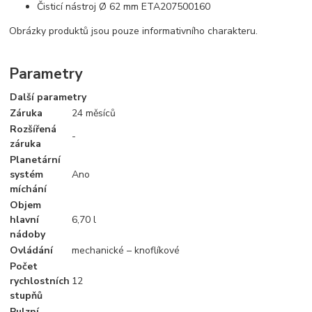
Čisticí nástroj Ø 62 mm ETA207500160
Obrázky produktů jsou pouze informativního charakteru.
Parametry
Další parametry
Záruka
24 měsíců
Rozšířená
-
záruka
Planetární
systém
Ano
míchání
Objem
hlavní
6,70 l
nádoby
Ovládání
mechanické – knoflíkové
Počet
rychlostních
12
stupňů
Pulzní