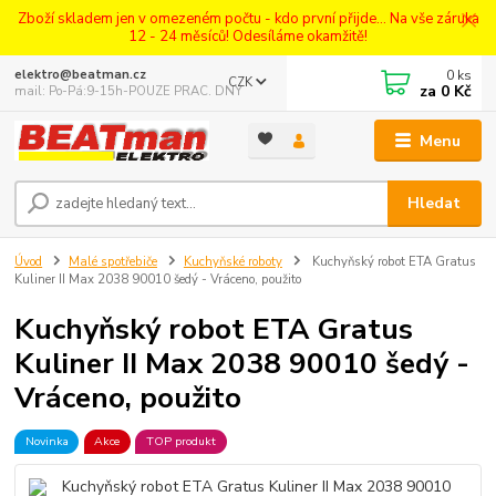
Zboží skladem jen v omezeném počtu - kdo první přijde... Na vše záruka
12 - 24 měsíců! Odesíláme okamžitě!
0
ks
elektro@beatman.cz
CZK
za
0 Kč
mail: Po-Pá:9-15h-POUZE PRAC. DNY
Menu
Hledat
Úvod
Malé spotřebiče
Kuchyňské roboty
Kuchyňský robot ETA Gratus
Kuliner II Max 2038 90010 šedý - Vráceno, použito
Kuchyňský robot ETA Gratus
Kuliner II Max 2038 90010 šedý -
Vráceno, použito
Novinka
Akce
TOP produkt