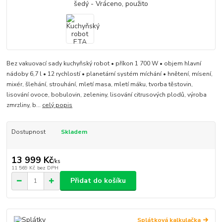
Bez vakuovací sady kuchyňský robot • příkon 1 700 W • objem hlavní
nádoby 6,7 l • 12 rychlostí • planetární systém míchání • hnětení, mísení,
mixér, šlehání, strouhání, mletí masa, mletí máku, tvorba těstovin,
lisování ovoce, bobulovin, zeleniny, lisování citrusových plodů, výroba
zmrzliny, b...
celý popis
Dostupnost
Skladem
13 999 Kč
/
ks
11 569 Kč
bez DPH
Přidat do košíku
Splátková kalkulačka