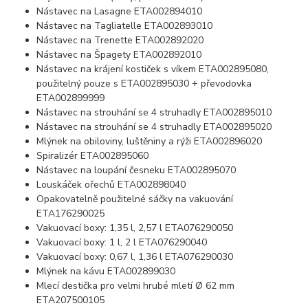
Nástavec na Lasagne ETA002894010
Nástavec na Tagliatelle ETA002893010
Nástavec na Trenette ETA002892020
Nástavec na Špagety ETA002892010
Nástavec na krájení kostiček s víkem ETA002895080,
použitelný pouze s ETA002895030 + převodovka
ETA002899999
Nástavec na strouhání se 4 struhadly ETA002895010
Nástavec na strouhání se 4 struhadly ETA002895020
Mlýnek na obiloviny, luštěniny a rýži ETA002896020
Spiralizér ETA002895060
Nástavec na loupání česneku ETA002895070
Louskáček ořechů ETA002898040
Opakovatelně použitelné sáčky na vakuování
ETA176290025
Vakuovací boxy: 1,35 l, 2,57 l ETA076290050
Vakuovací boxy: 1 l, 2 l ETA076290040
Vakuovací boxy: 0,67 l, 1,36 l ETA076290030
Mlýnek na kávu ETA002899030
Mlecí destička pro velmi hrubé mletí Ø 62 mm
ETA207500105