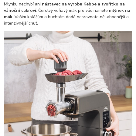
Mlýnku nechybí ani
nástavec na výrobu Kebbe a tvořítko na
vánoční cukroví
. Čerstvý voňavý mák pro vás namele
mlýnek na
mák
. Vašim koláčům a buchtám dodá nesrovnatelně lahodnější a
intenzivnější chuť.