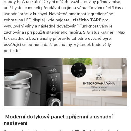
roboty ETA unikátní. Díky ní můžete vážit suroviny přímo v míse,
aniž byste je museli přendávat na jinou váhu. To vám ušetří čas a
usnadní práci v kuchyni. Navážená hmotnost ingrediencí se
zobrazí na LED displeji, kde najdete i
tlačítko
TARE
pro
vynulování váhy a následné dovažování. Funkčnost váhy je
zachována i při použití skleněného mixéru. S Gratus Kuliner II Max
tak snadno a bez námahy připravíte lahodné ovocné pyré,
osvěžující smoothie a další pochutiny. Výsledek bude vždy
perfektní.
Moderní dotykový panel zpříjemní a usnadní
nastavení