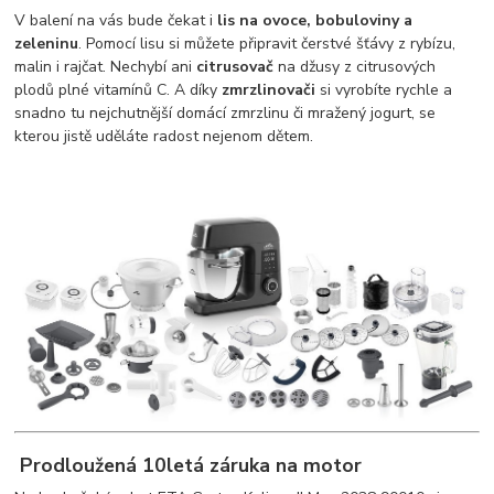
V balení na vás bude čekat i
lis na ovoce, bobuloviny a
zeleninu
. Pomocí lisu si můžete připravit čerstvé šťávy z rybízu,
malin i rajčat. Nechybí ani
citrusovač
na džusy z citrusových
plodů plné vitamínů C. A díky
zmrzlinovači
si vyrobíte rychle a
snadno tu nejchutnější domácí zmrzlinu či mražený jogurt, se
kterou jistě uděláte radost nejenom dětem.
Prodloužená 10letá záruka na motor