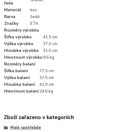
řada
Materiál
kov
Barva
šedá
Značky
ETA
Rozměry výrobku
Šířka výrobku
41.5 cm
Výška výrobku
37.0 cm
Hloubka výrobku
31.0 cm
Hmotnost výrobku
9.6 kg
Rozměry balení
Šířka balení
77.5 cm
Výška balení
57.5 cm
Hloubka balení
41.0 cm
Hmotnost balení
24.6 kg
Zboží zařazeno v kategoriích
Malé spotřebiče