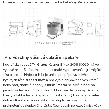
II
vzešel z návrhu známé designérky Kateřiny Vejrostové.
Pro všechny vášnivé cukráře i pekaře
Kuchyňský robot ETA Gratus Kuliner II Max 2038 90010 má ve
výbavě hned 5 nástavců pro dokonalé vypracování nejrůznějších
těst a krémů.
Hnětací hák
je určen pro přípravu tuhých a
kynutých těst,
šlehací metla
pro vytvoření dokonalých krémů
nebo nadýchané šlehačky a
mísící metla
se skvěle hodí na
piškotová těsta a přípravu dortů.
Flexi metlu
zase využijte na
krémy a lehká těsta. A speciální
bezlepkový hák
zvládá velmi
dobré stírání surovin ze stěn mísy, dojde tak k výbornému
prohnětení bezlepkového těsta. Celý obsah nerezové mísy vždy