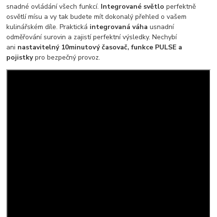
snadné ovládání všech funkcí.
Integrované světlo
perfektně
osvětlí mísu a vy tak budete mít dokonalý přehled o vašem
kulinářském díle. Praktická
integrovaná váha
usnadní
odměřování surovin a zajistí perfektní výsledky. Nechybí
ani
nastavitelný 10minutový časovač, funkce PULSE a
pojistky
pro bezpečný provoz.