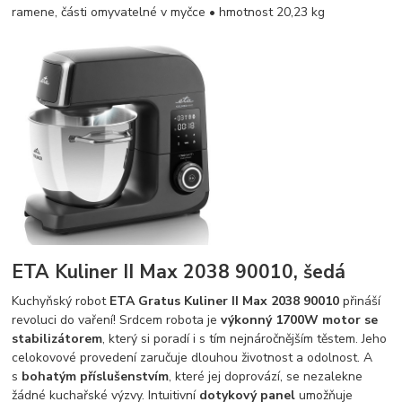
ramene, části omyvatelné v myčce • hmotnost 20,23 kg​​​​​​​​​​​​​​
ETA Kuliner II Max 2038 90010, šedá
Kuchyňský robot
ETA Gratus Kuliner II Max 2038 90010
přináší
revoluci do vaření! Srdcem robota je
výkonný 1700W motor se
stabilizátorem
, který si poradí i s tím nejnáročnějším těstem. Jeho
celokovové provedení zaručuje dlouhou životnost a odolnost. A
s
bohatým příslušenstvím
, které jej doprovází, se nezalekne
žádné kuchařské výzvy. Intuitivní
dotykový panel
umožňuje