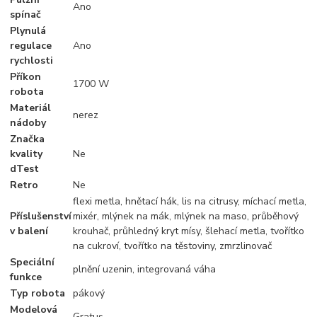
Ano
spínač
Plynulá
regulace
Ano
rychlosti
Příkon
1700 W
robota
Materiál
nerez
nádoby
Značka
kvality
Ne
dTest
Retro
Ne
flexi metla, hnětací hák, lis na citrusy, míchací metla,
Příslušenství
mixér, mlýnek na mák, mlýnek na maso, průběhový
v balení
krouhač, průhledný kryt mísy, šlehací metla, tvořítko
na cukroví, tvořítko na těstoviny, zmrzlinovač
Speciální
plnění uzenin, integrovaná váha
funkce
Typ robota
pákový
Modelová
Gratus