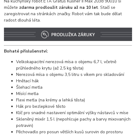
Na kuchyňský robot ETA Gratus Kuliner II Max 2038 90010 si
můžete
zdarma prodloužit záruku až na 10 let
. Stačí se
zaregistrovat na stránkách značky. Robot vám tak bude dělat
radost dlouhá léta.
Bohaté příslušenství:
Velkokapacitní nerezová mísa o objemu 6,7 l, včetně
průhledného krytu (až 2,5 kg těsta)
Nerezová mísa o objemu 3,5 litru s víkem pro skladování
Hnětací hák
Šlehací metla
Mísící metla
Flexi metla (na krémy a lehká těsta)
Hák pro bezlepkové těsto
Klíč pro snadné nastavení optimální výšky nástavců v míse
Skleněný mixér 1,5 l (nepohlcuje pachy a barvy mixovaných
potravin)
Pěchovadlo pro posun větších kusů surovin do prostoru