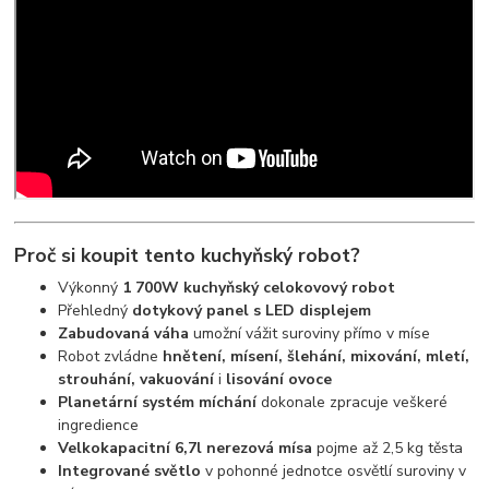
Proč si koupit tento kuchyňský robot?
Výkonný
1 700W kuchyňský celokovový robot
Přehledný
dotykový panel s LED displejem
Zabudovaná váha
umožní vážit suroviny přímo v míse
Robot zvládne
hnětení, mísení, šlehání, mixování, mletí,
strouhání, vakuování
i
lisování ovoce
Planetární systém míchání
dokonale zpracuje veškeré
ingredience
Velkokapacitní 6,7l nerezová mísa
pojme až 2,5 kg těsta
Integrované světlo
v pohonné jednotce osvětlí suroviny v