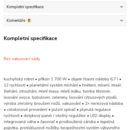
Kompletní specifikace
Komentáře
0
Kompletní specifikace
Bez vakuovací sady
kuchyňský robot • příkon 1 700 W • objem hlavní nádoby 6,7 l •
12 rychlostí • planetární systém míchání • hnětení, mísení, mixér,
šlehání, strouhání, mletí masa, mletí máku, tvorba těstovin,
lisování ovoce, bobulovin, zeleniny, lisování citrusových plodů,
výroba zmrzliny, broušení nožů, vakuování • 2× nerezová nádoba
• celokovové provedení • pulzní spínač • plynulá regulace
rychlosti • dotykový panel / otočný regulátor • LED displej •
integrovaná váha • časovač • prodloužená záruka • tepelná
pojistka, protiskluzové nožičky, bezpečnostní systém výkyvného