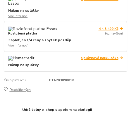
Nákup na splátky
Více informací
4 × 3 499 Kč
Rozložená platba
Bez navýšení
Zaplať jen 1/4 ceny a zbytek později
Více informací
Splátková kalkulačka
Nákup na splátky
Číslo produktu:
ETA203890010
Do oblíbených
Udržitelný e-shop s apelem na ekologii