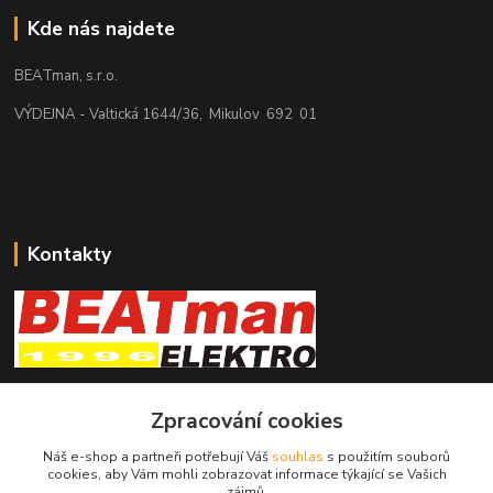
Kde nás najdete
BEATman, s.r.o.
VÝDEJNA - Valtická 1644/36, Mikulov 692 01
Kontakty
beatman.cz
Zpracování cookies
mail: Po-Pá:9-15h-POUZE PRAC. DNY
Náš e-shop a partneři potřebují Váš
souhlas
s použitím souborů
cookies, aby Vám mohli zobrazovat informace týkající se Vašich
elektro@beatman.cz
zájmů.