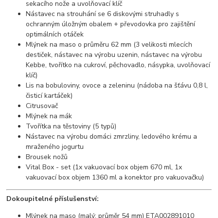
sekacího nože a uvolňovací klíč
Nástavec na strouhání se 6 diskovými struhadly s
ochranným úložným obalem + převodovka pro zajištění
optimálních otáček
Mlýnek na maso o průměru 62 mm (3 velikosti mlecích
destiček, nástavec na výrobu uzenin, nástavec na výrobu
Kebbe, tvořítko na cukroví, pěchovadlo, násypka, uvolňovací
klíč)
Lis na bobuloviny, ovoce a zeleninu (nádoba na šťávu 0,8 l,
čisticí kartáček)
Citrusovač
Mlýnek na mák
Tvořítka na těstoviny (5 typů)
Nástavec na výrobu domáci zmrzliny, ledového krému a
mraženého jogurtu
Brousek nožů
Vital Box - set (1x vakuovací box objem 670 ml, 1x
vakuovací box objem 1360 ml a konektor pro vakuovačku)
Dokoupitelné příslušenství:
Mlýnek na maso (malý; průměr 54 mm) ETA002891010