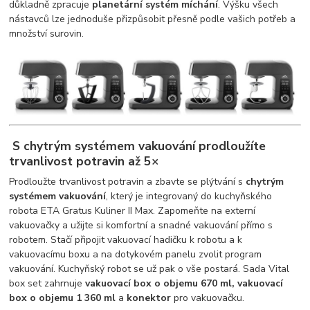
důkladně zpracuje
planetární systém míchání
. Výšku všech
nástavců lze jednoduše přizpůsobit přesně podle vašich potřeb a
množství surovin.
S chytrým systémem vakuování prodloužíte
trvanlivost potravin až 5×
Prodloužte trvanlivost potravin a zbavte se plýtvání s
chytrým
systémem vakuování
, který je integrovaný do kuchyňského
robota ETA Gratus Kuliner II Max. Zapomeňte na externí
vakuovačky a užijte si komfortní a snadné vakuování přímo s
robotem. Stačí připojit vakuovací hadičku k robotu a k
vakuovacímu boxu a na dotykovém panelu zvolit program
vakuování. Kuchyňský robot se už pak o vše postará. Sada Vital
box set zahrnuje
vakuovací box o objemu 670 ml, vakuovací
box o objemu 1 360 ml
a
konektor
pro vakuovačku.