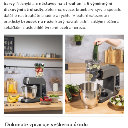
barvy
. Nechybí ani
nástavec na strouhání
s
6 výměnnými
diskovými struhadly
. Zeleninu, ovoce, brambory, sýry a spoustu
dalšího nastrouháte snadno a rychle. V balení naleznete i
praktický
brousek na nože
, který navrátí ostří i zašlým nožům a
sekáčkům z ušlechtilé tvrzené oceli a nerezu.
Dokonale zpracuje veškerou úrodu