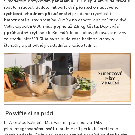
S moderním
dotykovým panelem a LED displejem
bude práce s
robotem radost. Budete mít perfektní
přehled o nastavené
rychlosti, vhodném příslušenství
pro danou rychlost
i
hmotnosti surovin v míse
. A mísy naleznete v balení hned dvě.
Velkokapacitní
6,7l mísa
pojme až 2,5 kg těsta
. Doprovází
ji
průhledný kryt
, se kterým můžete bez obav přidávat suroviny
za chodu. Menší
3,5l mísa
se bude zase hodit na krémy a
šlehačky a pohodlně ji uskladníte v každé lednici.
Posviťte si na práci
ETA Gratus Kuliner II Max vám na práci posvítí. Díky
jeho
integrovanému světlu
budete mít perfektní přehled o