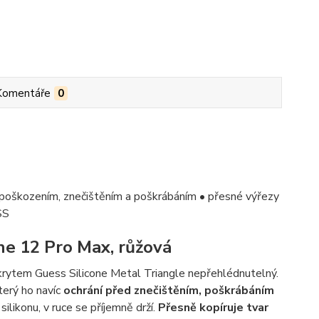
Komentáře
0
 poškozením, znečištěním a poškrábáním • přesné výřezy
SS
ne 12 Pro Max, růžová
rytem Guess Silicone Metal Triangle nepřehlédnutelný.
který ho navíc
ochrání před znečištěním, poškrábáním
silikonu, v ruce se příjemně drží.
Přesně kopíruje tvar