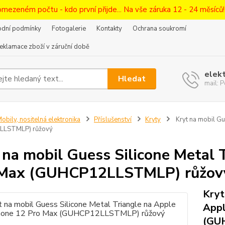
omezeném počtu - kdo první přijde... Na vše záruka 12 - 24 měsíců
dní podmínky
Fotogalerie
Kontakty
Ochrana soukromí
eklamace zboží v záruční době
elek
Hledat
mail:
obily, nositelná elektronika
Příslušenství
Kryty
Kryt na mobil Gu
LLSTMLP) růžový
 na mobil Guess Silicone Metal 
 Max (GUHCP12LLSTMLP) růžov
Kryt
Appl
(GU