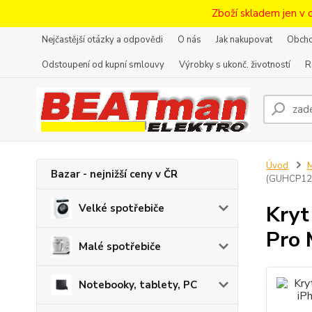
Zboží skladem jen v 
Nejčastější otázky a odpovědi
O nás
Jak nakupovat
Obcho
Odstoupení od kupní smlouvy
Výrobky s ukonč. životností
R
Úvod
M
Bazar - nejnižší ceny v ČR
(GUHCP12
Kryt
Velké spotřebiče
Pro
Malé spotřebiče
Notebooky, tablety, PC