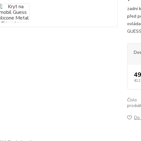
zadní 
před p
ovládac
GUES
Dos
49
412
Číslo
produkt
Do 