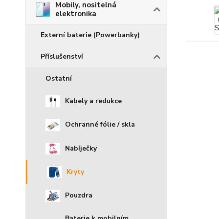
Mobily, nositelná
elektronika
Externí baterie (Powerbanky)
Příslušenství
Ostatní
Kabely a redukce
Ochranné fólie / skla
Nabíječky
Kryty
Pouzdra
Baterie k mobilním