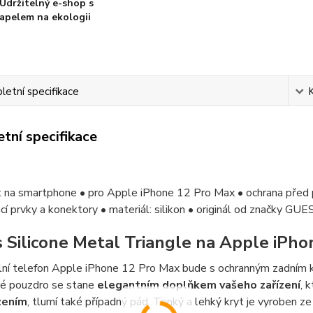
Udržitelný e-shop s
apelem na ekologii
etní specifikace
tní specifikace
yt na smartphone • pro Apple iPhone 12 Pro Max • ochrana před
cí prvky a konektory • materiál: silikon • originál od značky GUE
 Silicone Metal Triangle na Apple iPho
lní telefon Apple iPhone 12 Pro Max bude s ochranným zadním k
é pouzdro se stane
elegantním doplňkem vašeho zařízení
, 
zením
, tlumí také případný pád. Tenký a lehký kryt je vyroben ze 