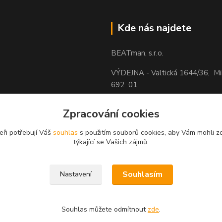
Kde nás najdete
BEATman, s.r.o.
VÝDEJNA - Valtická 1644/36, M
692 01
Zpracování cookies
eři potřebují Váš
souhlas
s použitím souborů cookies, aby Vám mohli z
týkající se Vašich zájmů.
Souhlasím
Nastavení
Souhlas můžete odmítnout
zde
.