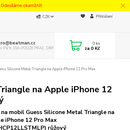
! Odesíláme okamžitě!
Přihlášení
CZK
tro@beatman.cz
0
ks
za
0 Kč
 Po-Pá:9-15h-POUZE PRAC. DNY
ess Silicone Metal Triangle na Apple iPhone 12 Pro Max
Triangle na Apple iPhone 12
ý
 na mobil Guess Silicone Metal Triangle na
e iPhone 12 Pro Max
HCP12LLSTMLP) růžový