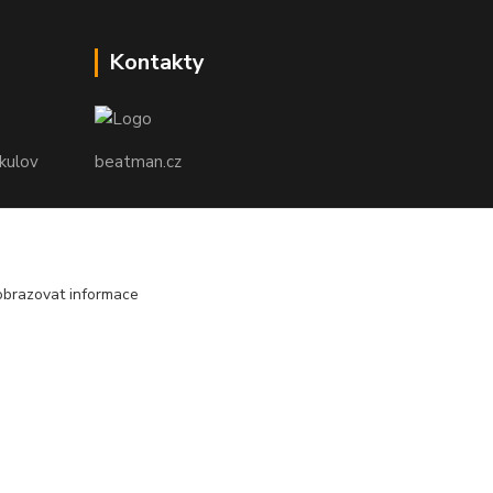
Kontakty
ikulov
beatman.cz
mail: Po-Pá:9-15h-POUZE PRAC. DNY
elektro@beatman.cz
obrazovat informace
Vytvořeno na
Eshop-rychle.cz