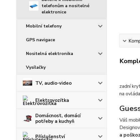
telefonům a nositelné
elektronice
Mobilní telefony
GPS navigace
Kompl
Nositelná elektronika
Komple
Vysílačky
TV, audio-video
zadní kr
na ovláda
Elektrovozítka
Guess
Domácnost, domácí
Váš mobi
potřeby a kuchyň
Designov
a poško
Příslušenství