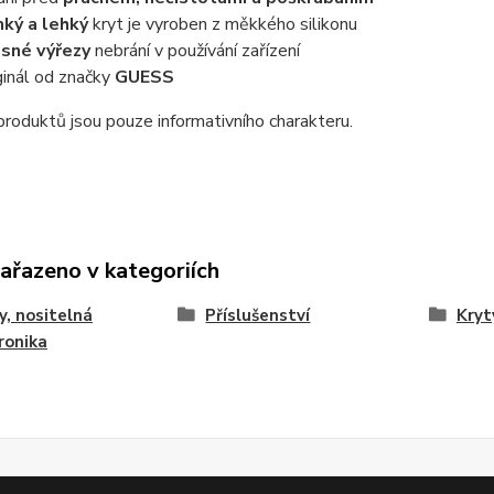
ký a lehký
kryt je vyroben z měkkého silikonu
sné výřezy
nebrání v používání zařízení
ginál od značky
GUESS
roduktů jsou pouze informativního charakteru.
zařazeno v kategoriích
y, nositelná
Příslušenství
Kryt
ronika