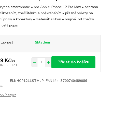
kryt na smartphone • pro Apple iPhone 12 Pro Max • ochrana
oškozením, znečištěním a poškrábáním • přesné výřezy na
í prvky a konektory • materiál: silikon • originál od značky
S
celý popis
tupnost
Skladem
9 Kč
/
ks
Přidat do košíku
 Kč
bez DPH
ELNHCP12LLSTMLP
EAN kód:
3700740489086
u:
oblíbených