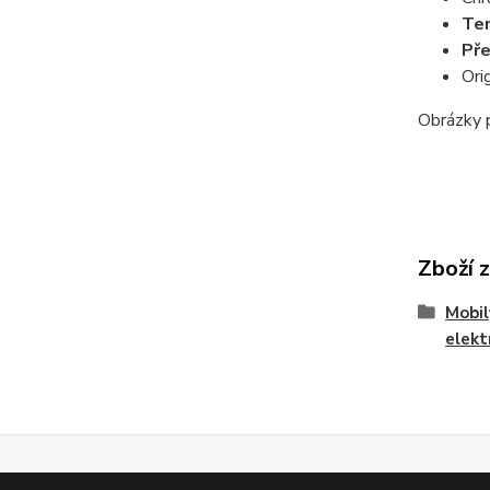
Ten
Pře
Ori
Obrázky p
Zboží 
Mobil
elekt