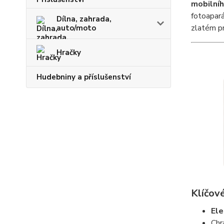
mobilní
fotoapará
Dílna, zahrada,
zlatém p
auto/moto
Hračky
Hudebniny a příslušenství
Klíčové
Ele
Chr