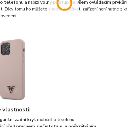
ho telefonu
a nabízí
volný přístup ke všem ovládacím prvků
t. Díky tomu ho můžete snadno používat, zařízení není nutné z k
rovedení.
 vlastnosti:
gantní zadní kryt
mobilního telefonu
ání před
prachem, nečistotami a poškrábáním