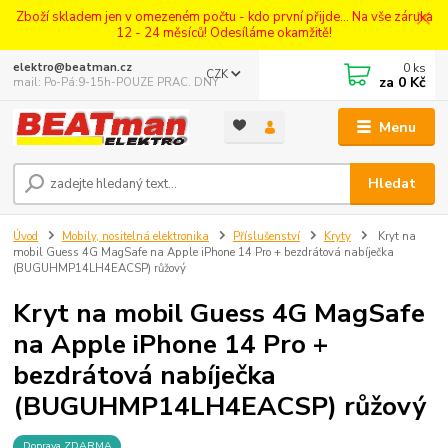
Zboží skladem jen v omezeném počtu - kdo první přijde... Na vše záruka
12 - 24 měsíců! Odesíláme okamžitě!
0
ks
elektro@beatman.cz
CZK
za
0 Kč
mail: Po-Pá:9-15h-POUZE PRAC. DNY
Menu
Hledat
Úvod
Mobily, nositelná elektronika
Příslušenství
Kryty
Kryt na
mobil Guess 4G MagSafe na Apple iPhone 14 Pro + bezdrátová nabíječka
(BUGUHMP14LH4EACSP) růžový
Kryt na mobil Guess 4G MagSafe
na Apple iPhone 14 Pro +
bezdrátová nabíječka
(BUGUHMP14LH4EACSP) růžový
Doprava ZDARMA